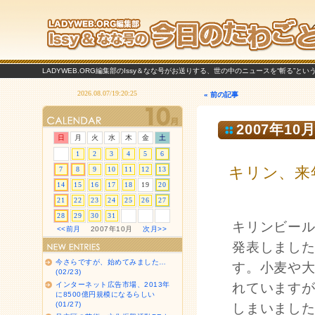
LADYWEB.ORG編集部のIssy＆なな号がお送りする、世の中のニュースを“斬る”と
« 前の記事
2007年10月
日
月
火
水
木
金
土
1
2
3
4
5
6
キリン、来
7
8
9
10
11
12
13
14
15
16
17
18
19
20
21
22
23
24
25
26
27
28
29
30
31
キリンビー
<<前月
2007年10月
次月>>
発表しまし
今さらですが、始めてみました…
す。小麦や
(02/23)
インターネット広告市場、2013年
れています
に8500億円規模になるらしい
(01/27)
しまいまし