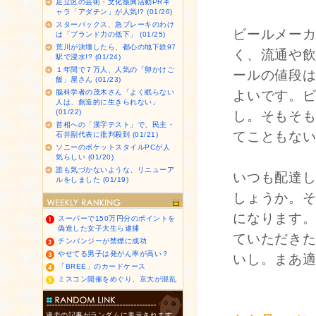
足立区の芸術・文化振興活動PRキ
ャラ「アダチン」が人気!? (01/26)
スターバックス、急ブレーキのわけ
ビールメー
は「ブランド力の低下」 (01/25)
荒川が決壊したら、都心の地下鉄97
く、流通や
駅で浸水!? (01/24)
１年間で７万人、人気の「卵かけご
ールの値段
飯」屋さん (01/23)
脳科学者の茂木さん「よく眠らない
よいです。
人は、創造的に生きられない」
(01/22)
し。そもそ
首相への「漢字テスト」で、民主・
てこともな
石井副代表に批判殺到 (01/21)
ソニーのポケットスタイルPCが人
気らしい (01/20)
誰も気づかないような、リニューア
いつも配達
ルをしました (01/19)
しょうか。
になります
スーパーで150万円分のポイントを
偽造した女子大生ら逮捕
ていただき
チンパンジーが禁煙に成功
やせてる男子は発がん率が高い？
いし。まあ
「BREE」のカードケース
ミスコン開催をめぐり、京大が混乱
過去の記事がランダムに表示されます。