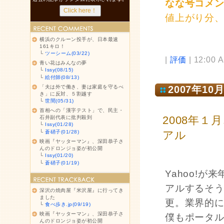
なな号コメ
値上がり分
横浜のクルーン投手が、日本最速
161キロ！
└
ツーシーム(03/22)
|
評価
| 12:00 
青い花はみんなの夢
└
Issy(08/15)
└
絵付師(08/13)
「夫は外で働き、妻は家庭を守るべ
2007年10月
き」に反対、５割越す
└
世間(05/31)
首相への「漢字テスト」で、民主・
2008年１
石井副代表に批判殺到
└
Issy(01/28)
└
蒼硝子(01/28)
アル
映画『ヤッターマン』、深田恭子さ
んのドロンジョ姿が初公開
└
Issy(01/20)
└
蒼硝子(01/19)
Yahoo!
アルするそ
深沢の焼肉屋『米沢屋』に行ってき
ました
更。業界的
└
食べ歩き.jp(09/19)
映画『ヤッターマン』、深田恭子さ
僕もポータ
んのドロンジョ姿が初公開