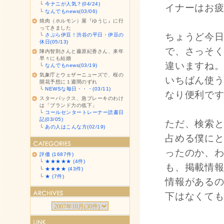
└
今ナニが人気？(04/24)
イナーはお
└
なんでもnews(03/06)
焼肉（ホルモン）屋『ゆうじ』に行
ってきました
ちょうど今
└
さぷら伊豆！渋谷の平日・伊豆の
休日(05/13)
で、さっそ
陣内智則さんと藤原紀香さん、来年
早々にも結婚
違いますね
└
なんでもnews(03/19)
気象庁とウェザーニューズで、桜の
いちばん使
開花予想に１週間のずれ
└
NEWSな毎日・・・(03/11)
なり便利で
スターバックス、急ブレーキのわけ
は「ブランド力の低下」
└
コールセンタートレーナー読書日
記(03/05)
ただ、検索と
└
あの人はこんな方(02/19)
占める僕に
ったのか、
評価 (1687件)
└
★★★★★ (4件)
も、掲載情
└
★★★★ (43件)
└
★ (7件)
情報がある
下はなくて