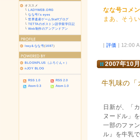
オススメ
なな号コメ
└
LADYWEB.ORG
└
なな号\'s eyes
まあ、そう
└
世界遺産ゲームStaffブログ
└
TETTAのボストン語学留学日記
└
Web制作のアンアンドアン
|
評価
| 12:00 
Issy＆なな号
(
1687
)
2007年10月
BLOGNPLUS（ぶろぐん＋）
nJOY BLOG
RSS 1.0
RSS 2.0
牛乳味の「
Atom 0.3
Atom 1.0
日新が、「
ヌードル」を
一部のファ
ル』を牛乳