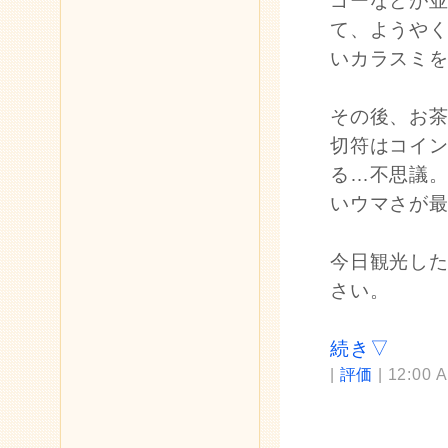
ゴーなどが
て、ようや
いカラスミ
その後、お
切符はコイ
る…不思議
いウマさが
今日観光し
さい。
続き▽
|
評価
| 12:00 