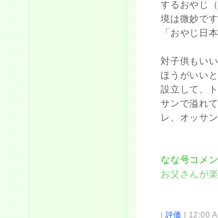
するおやじ
境は微妙で
「おやじ日
対子供もい
ほうがいい
設立して、
サンで溢れ
レ、オッサ
なな号コメ
お父さんが
|
評価
| 12:00 