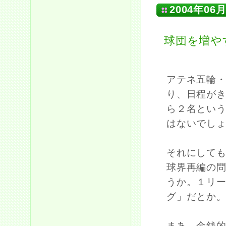
2004年06月
球団を増や
アテネ五輪・
り、日程が
ら２名とい
はないでし
それにして
球界再編の
うか。１リー
グ」だとか
まあ、金銭