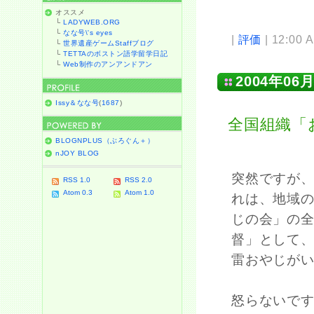
オススメ
└
LADYWEB.ORG
└
なな号\'s eyes
|
評価
| 12:00 
└
世界遺産ゲームStaffブログ
└
TETTAのボストン語学留学日記
└
Web制作のアンアンドアン
2004年06月
Issy＆なな号
(
1687
)
全国組織「
BLOGNPLUS（ぶろぐん＋）
nJOY BLOG
突然ですが
RSS 1.0
RSS 2.0
Atom 0.3
Atom 1.0
れは、地域
じの会」の
督」として
雷おやじが
怒らないで