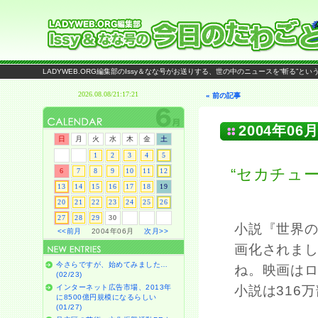
LADYWEB.ORG編集部のIssy＆なな号がお送りする、世の中のニュースを“斬る”と
« 前の記事
2004年06月
日
月
火
水
木
金
土
1
2
3
4
5
“セカチュー
6
7
8
9
10
11
12
13
14
15
16
17
18
19
20
21
22
23
24
25
26
27
28
29
30
小説『世界
<<前月
2004年06月
次月>>
画化されま
今さらですが、始めてみました…
ね。映画はロ
(02/23)
インターネット広告市場、2013年
小説は316
に8500億円規模になるらしい
(01/27)