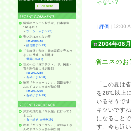
ゃない？
横浜のクルーン投手が、日本最速
|
評価
| 12:00 
161キロ！
└
ツーシーム(03/22)
青い花はみんなの夢
└
Issy(08/15)
2004年06月
└
絵付師(08/13)
「夫は外で働き、妻は家庭を守るべ
き」に反対、５割越す
└
世間(05/31)
省エネのお
首相への「漢字テスト」で、民主・
石井副代表に批判殺到
└
Issy(01/28)
└
蒼硝子(01/28)
映画『ヤッターマン』、深田恭子さ
「この夏は
んのドロンジョ姿が初公開
└
Issy(01/20)
を28℃以上
└
蒼硝子(01/19)
いるそうで
キツいです
深沢の焼肉屋『米沢屋』に行ってき
ました
になること
└
食べ歩き.jp(09/19)
映画『ヤッターマン』、深田恭子さ
す。今も近
んのドロンジョ姿が初公開