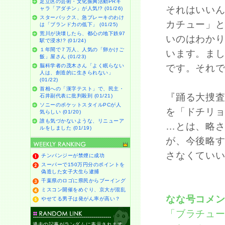
足立区の芸術・文化振興活動PRキ
それはいい
ャラ「アダチン」が人気!? (01/26)
スターバックス、急ブレーキのわけ
カチュー」
は「ブランド力の低下」 (01/25)
荒川が決壊したら、都心の地下鉄97
いのはわか
駅で浸水!? (01/24)
１年間で７万人、人気の「卵かけご
います。ま
飯」屋さん (01/23)
脳科学者の茂木さん「よく眠らない
です。それ
人は、創造的に生きられない」
(01/22)
首相への「漢字テスト」で、民主・
『踊る大捜
石井副代表に批判殺到 (01/21)
ソニーのポケットスタイルPCが人
を「ドチリ
気らしい (01/20)
誰も気づかないような、リニューア
…とは、略
ルをしました (01/19)
が、今後略
さなくてい
チンパンジーが禁煙に成功
スーパーで150万円分のポイントを
偽造した女子大生ら逮捕
千葉県のロゴに県民からブーイング
ミスコン開催をめぐり、京大が混乱
なな号コメ
やせてる男子は発がん率が高い？
「ブラチュ
過去の記事がランダムに表示されます。