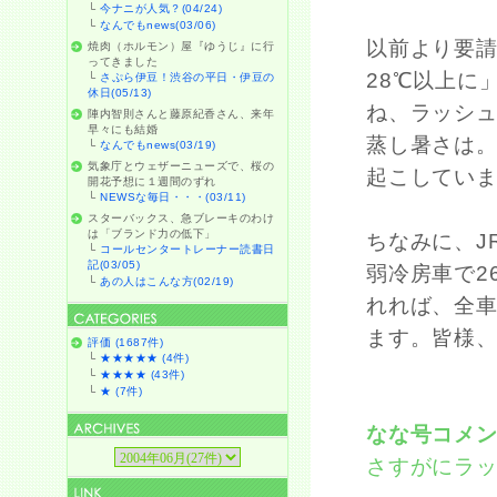
└
今ナニが人気？(04/24)
└
なんでもnews(03/06)
以前より要
焼肉（ホルモン）屋『ゆうじ』に行
ってきました
28℃以上に
└
さぷら伊豆！渋谷の平日・伊豆の
休日(05/13)
ね、ラッシ
陣内智則さんと藤原紀香さん、来年
早々にも結婚
蒸し暑さは
└
なんでもnews(03/19)
気象庁とウェザーニューズで、桜の
起こしてい
開花予想に１週間のずれ
└
NEWSな毎日・・・(03/11)
スターバックス、急ブレーキのわけ
は「ブランド力の低下」
ちなみに、J
└
コールセンタートレーナー読書日
記(03/05)
弱冷房車で2
└
あの人はこんな方(02/19)
れれば、全
ます。皆様
評価 (1687件)
└
★★★★★ (4件)
└
★★★★ (43件)
└
★ (7件)
なな号コメ
さすがにラ