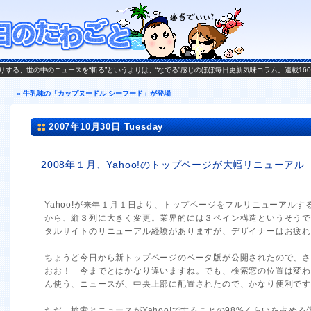
がお送りする、世の中のニュースを“斬る”というよりは、“なでる”感じのほぼ毎日更新気味コラム。連載16
« 牛乳味の「カップヌードル シーフード」が登場
2007年10月30日 Tuesday
2008年１月、Yahoo!のトップページが大幅リニューアル
Yahoo!が来年１月１日より、トップページをフルリニューアル
から、縦３列に大きく変更。業界的には３ペイン構造というそう
タルサイトのリニューアル経験がありますが、デザイナーはお疲れ
ちょうど今日から新トップページのベータ版が公開されたので、
おお！ 今までとはかなり違いますね。でも、検索窓の位置は変
ん使う、ニュースが、中央上部に配置されたので、かなり便利で
ただ、検索とニュースがYahoo!ですることの98%くらいを占め