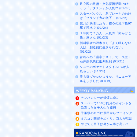
足立区の芸術・文化振興活動PRキ
ャラ「アダチン」が人気!? (01/26)
スターバックス、急ブレーキのわけ
は「ブランド力の低下」 (01/25)
荒川が決壊したら、都心の地下鉄97
駅で浸水!? (01/24)
１年間で７万人、人気の「卵かけご
飯」屋さん (01/23)
脳科学者の茂木さん「よく眠らない
人は、創造的に生きられない」
(01/22)
首相への「漢字テスト」で、民主・
石井副代表に批判殺到 (01/21)
ソニーのポケットスタイルPCが人
気らしい (01/20)
誰も気づかないような、リニューア
ルをしました (01/19)
チンパンジーが禁煙に成功
スーパーで150万円分のポイントを
偽造した女子大生ら逮捕
千葉県のロゴに県民からブーイング
ミスコン開催をめぐり、京大が混乱
やせてる男子は発がん率が高い？