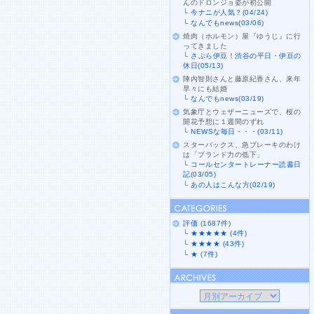
んのドロンジョ姿が初公開
└
今ナニが人気？(04/24)
└
なんでもnews(03/06)
焼肉（ホルモン）屋『ゆうじ』に行
ってきました
└
さぷら伊豆！渋谷の平日・伊豆の
休日(05/13)
陣内智則さんと藤原紀香さん、来年
早々にも結婚
└
なんでもnews(03/19)
気象庁とウェザーニューズで、桜の
開花予想に１週間のずれ
└
NEWSな毎日・・・(03/11)
スターバックス、急ブレーキのわけ
は「ブランド力の低下」
└
コールセンタートレーナー読書日
記(03/05)
└
あの人はこんな方(02/19)
評価 (1687件)
└
★★★★★ (4件)
└
★★★★ (43件)
└
★ (7件)