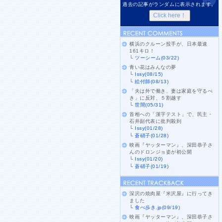
過去の記事がランダムに表示されます。
横浜のクルーン投手が、日本最速
161キロ！
└
ツーシーム(03/22)
青い花はみんなの夢
└
Issy(08/15)
└
絵付師(08/13)
「夫は外で働き、妻は家庭を守るべ
き」に反対、５割越す
└
世間(05/31)
首相への「漢字テスト」で、民主・
石井副代表に批判殺到
└
Issy(01/28)
└
蒼硝子(01/28)
映画『ヤッターマン』、深田恭子さ
んのドロンジョ姿が初公開
└
Issy(01/20)
└
蒼硝子(01/19)
深沢の焼肉屋『米沢屋』に行ってき
ました
└
食べ歩き.jp(09/19)
映画『ヤッターマン』、深田恭子さ