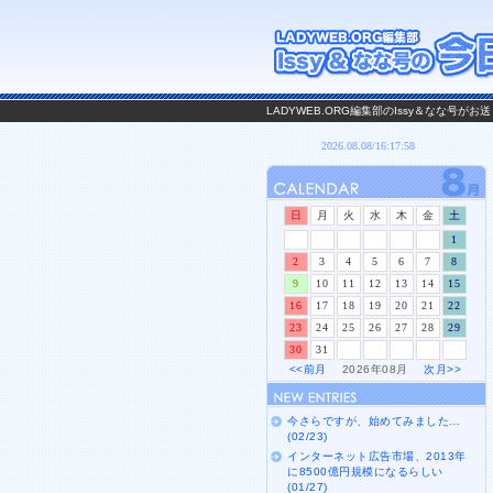
LADYWEB.ORG編集部のIssy＆なな号
日
月
火
水
木
金
土
1
2
3
4
5
6
7
8
9
10
11
12
13
14
15
16
17
18
19
20
21
22
23
24
25
26
27
28
29
30
31
<<前月
2026年08月
次月>>
今さらですが、始めてみました…
(02/23)
インターネット広告市場、2013年
に8500億円規模になるらしい
(01/27)