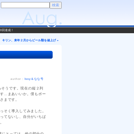
00回達成！
キリン、来年２月からビール類を値上げ »
author :
Issy＆なな号
するそうです。現在の縦２列
です…まあいいか。僕もポー
さまです。
さっそく導入してみました。
わってないし、自分がいちば
す。
る僕にとっては、他の部分の