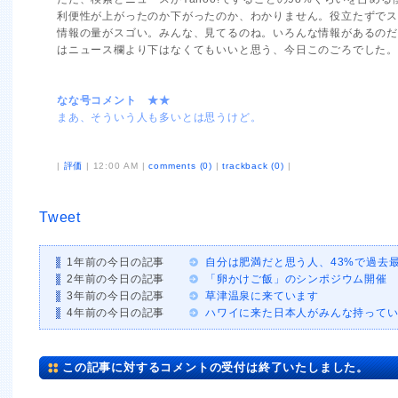
利便性が上がったのか下がったのか、わかりません。役立たずで
情報の量がスゴい。みんな、見てるのね。いろんな情報があるの
はニュース欄より下はなくてもいいと思う、今日このごろでした。
なな号コメント ★★
まあ、そういう人も多いとは思うけど。
|
評価
| 12:00 AM |
comments (0)
|
trackback (0)
|
Tweet
1年前の今日の記事
自分は肥満だと思う人、43%で過去
2年前の今日の記事
「卵かけご飯」のシンポジウム開催
3年前の今日の記事
草津温泉に来ています
4年前の今日の記事
ハワイに来た日本人がみんな持って
この記事に対するコメントの受付は終了いたしました。