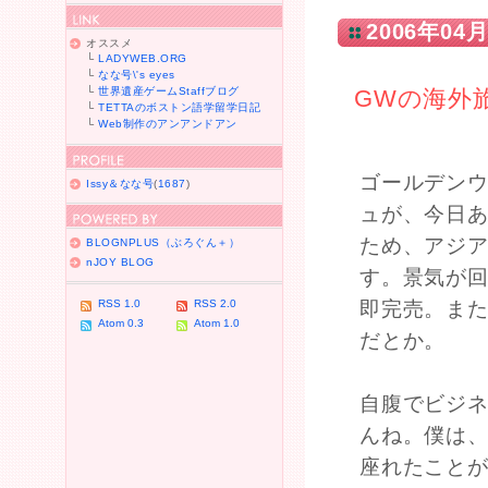
2006年04月
オススメ
└
LADYWEB.ORG
└
なな号\'s eyes
└
世界遺産ゲームStaffブログ
GWの海外
└
TETTAのボストン語学留学日記
└
Web制作のアンアンドアン
ゴールデン
Issy＆なな号
(
1687
)
ュが、今日
ため、アジ
BLOGNPLUS（ぶろぐん＋）
nJOY BLOG
す。景気が
RSS 1.0
RSS 2.0
即完売。ま
Atom 0.3
Atom 1.0
だとか。
自腹でビジ
んね。僕は
座れたこと