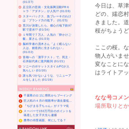
(01/27)
今日は、草津
足立区の芸術・文化振興活動PRキ
ャラ「アダチン」が人気!? (01/26)
どの、嬬恋
スターバックス、急ブレーキのわけ
は「ブランド力の低下」 (01/25)
きました。道
荒川が決壊したら、都心の地下鉄97
桜がちょう
駅で浸水!? (01/24)
１年間で７万人、人気の「卵かけご
飯」屋さん (01/23)
脳科学者の茂木さん「よく眠らない
ここの桜。
人は、創造的に生きられない」
(01/22)
物人がいま
首相への「漢字テスト」で、民主・
石井副代表に批判殺到 (01/21)
変なことに
ソニーのポケットスタイルPCが人
気らしい (01/20)
はライトア
誰も気づかないような、リニューア
ルをしました (01/19)
千葉県のロゴに県民からブーイング
なな号コメ
巨人戦の４月の視聴率が過去最低…
場所取りと
『ちびまる子ちゃん』がドラマ化
スーパーで150万円分のポイントを
偽造した女子大生ら逮捕
携帯の待受画面、何にしてる？