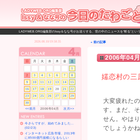
LADYWEB.ORG編集部のIssy＆なな号がお送りする、世の中のニュースを“斬る”と
« 前の記事
2006年04月
日
月
火
水
木
金
土
1
嬬恋村の三
2
3
4
5
6
7
8
9
10
11
12
13
14
15
16
17
18
19
20
21
22
23
24
25
26
27
28
29
大変疲れた
30
す。まだ、
<<前月
2006年04月
次月>>
せん。やは
今さらですが、始めてみました…
でしょうか
(02/23)
インターネット広告市場、2013年
に8500億円規模になるらしい