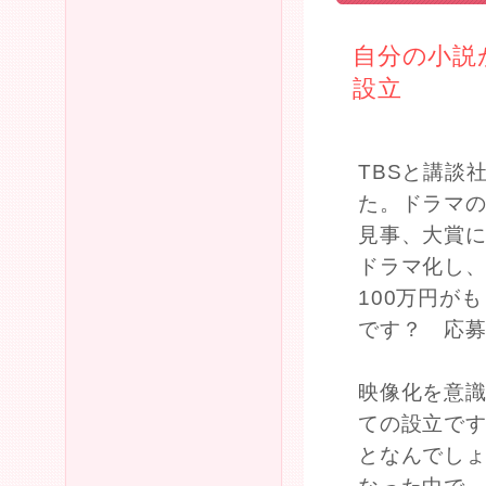
自分の小説
設立
TBSと講談
た。ドラマ
見事、大賞に
ドラマ化し
100万円が
です？ 応
映像化を意
ての設立で
となんでし