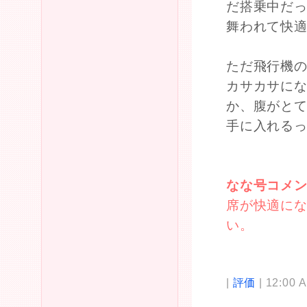
だ搭乗中だ
舞われて快
ただ飛行機
カサカサに
か、腹がと
手に入れる
なな号コメ
席が快適に
い。
|
評価
| 12:00 