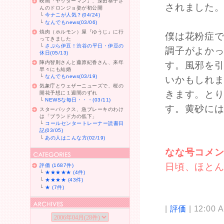
映画『ヤッターマン』、深田恭子さ
されました
んのドロンジョ姿が初公開
└
今ナニが人気？(04/24)
└
なんでもnews(03/06)
焼肉（ホルモン）屋『ゆうじ』に行
僕は花粉症
ってきました
└
さぷら伊豆！渋谷の平日・伊豆の
調子がよか
休日(05/13)
陣内智則さんと藤原紀香さん、来年
す。風邪を
早々にも結婚
└
なんでもnews(03/19)
いかもしれ
気象庁とウェザーニューズで、桜の
きます。と
開花予想に１週間のずれ
└
NEWSな毎日・・・(03/11)
す。黄砂に
スターバックス、急ブレーキのわけ
は「ブランド力の低下」
└
コールセンタートレーナー読書日
記(03/05)
└
あの人はこんな方(02/19)
なな号コメ
日頃、ほと
評価 (1687件)
└
★★★★★ (4件)
└
★★★★ (43件)
└
★ (7件)
|
評価
| 12:00 