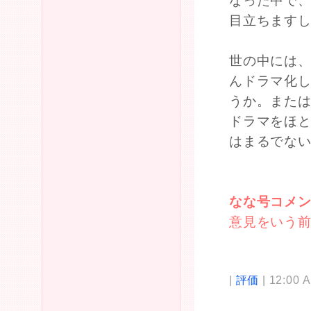
なった中で
目立ちます
世の中には
んドラマ化
うか。また
ドラマをほ
はまるでな
なな号コメ
意見をいう
|
評価
| 12:00 