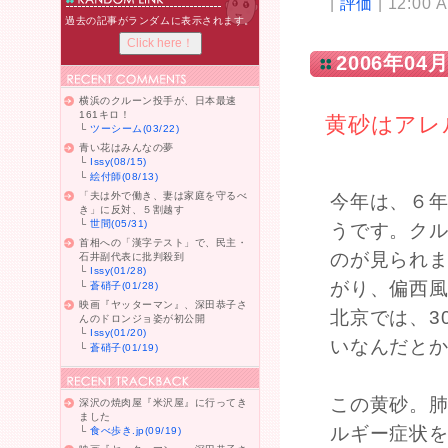
|
評価
| 12:00 
過去の記事がランダムに表示されます。
2006年04月
横浜のクルーン投手が、日本最速
161キロ！
黄砂はアレ
└
ツーシーム(03/22)
青い花はみんなの夢
└
Issy(08/15)
└
絵付師(08/13)
「夫は外で働き、妻は家庭を守るべ
今年は、６
き」に反対、５割越す
└
世間(05/31)
うです。ク
首相への「漢字テスト」で、民主・
のが見られ
石井副代表に批判殺到
└
Issy(01/28)
がり、偏西
└
蒼硝子(01/28)
映画『ヤッターマン』、深田恭子さ
北京では、3
んのドロンジョ姿が初公開
└
Issy(01/20)
いなんだと
└
蒼硝子(01/19)
この黄砂。
深沢の焼肉屋『米沢屋』に行ってき
ました
ルギー症状
└
食べ歩き.jp(09/19)