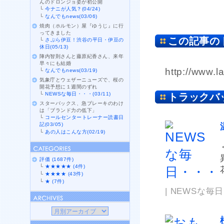
んのドロンジョ姿が初公開
└
今ナニが人気？(04/24)
└
なんでもnews(03/06)
焼肉（ホルモン）屋『ゆうじ』に行
ってきました
この記事の
└
さぷら伊豆！渋谷の平日・伊豆の
休日(05/13)
陣内智則さんと藤原紀香さん、来年
早々にも結婚
http://www.l
└
なんでもnews(03/19)
気象庁とウェザーニューズで、桜の
開花予想に１週間のずれ
└
NEWSな毎日・・・(03/11)
トラックバ
スターバックス、急ブレーキのわけ
は「ブランド力の低下」
└
コールセンタートレーナー読書日
記(03/05)
└
あの人はこんな方(02/19)
評価 (1687件)
└
★★★★★ (4件)
└
★★★★ (43件)
└
★ (7件)
| NEWSな毎日・