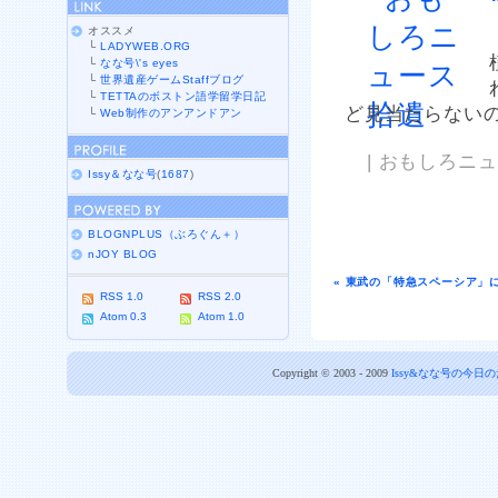
オススメ
└
LADYWEB.ORG
└
なな号\'s eyes
└
世界遺産ゲームStaffブログ
└
TETTAのボストン語学留学日記
ど見当たらないので
└
Web制作のアンアンドアン
| おもしろニュース
Issy＆なな号
(
1687
)
BLOGNPLUS（ぶろぐん＋）
nJOY BLOG
« 東武の「特急スペーシア」
RSS 1.0
RSS 2.0
Atom 0.3
Atom 1.0
Copyright © 2003 - 2009
Issy&なな号の今日