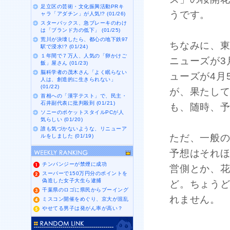
足立区の芸術・文化振興活動PRキ
うです。
ャラ「アダチン」が人気!? (01/26)
スターバックス、急ブレーキのわけ
は「ブランド力の低下」 (01/25)
荒川が決壊したら、都心の地下鉄97
ちなみに、東
駅で浸水!? (01/24)
１年間で７万人、人気の「卵かけご
ニューズが3
飯」屋さん (01/23)
脳科学者の茂木さん「よく眠らない
ューズが4月
人は、創造的に生きられない」
(01/22)
が、果たし
首相への「漢字テスト」で、民主・
石井副代表に批判殺到 (01/21)
も、随時、
ソニーのポケットスタイルPCが人
気らしい (01/20)
誰も気づかないような、リニューア
ただ、一般
ルをしました (01/19)
予想はそれ
チンパンジーが禁煙に成功
営側とか、
スーパーで150万円分のポイントを
偽造した女子大生ら逮捕
ど。ちょう
千葉県のロゴに県民からブーイング
れません。
ミスコン開催をめぐり、京大が混乱
やせてる男子は発がん率が高い？