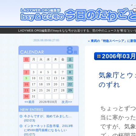
LADYWEB.ORG編集部のIssy＆なな号がお送りする、世の中のニュースを“斬る”と
« 東武の「特急スペーシア」に新
2006年03月
日
月
火
水
木
金
土
1
2
3
4
5
6
7
8
気象庁とウ
9
10
11
12
13
14
15
のずれ
16
17
18
19
20
21
22
23
24
25
26
27
28
29
30
31
<<前月
2026年08月
次月>>
ちょっとず
当に寒かっ
今さらですが、始めてみました…
(02/23)
ですが、気
インターネット広告市場、2013年
に8500億円規模になるらしい
ズ」の桜開
(01/27)