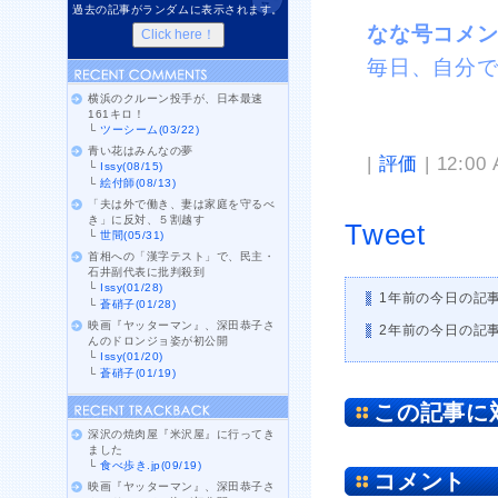
過去の記事がランダムに表示されます。
なな号コメ
毎日、自分
横浜のクルーン投手が、日本最速
161キロ！
└
ツーシーム(03/22)
青い花はみんなの夢
|
評価
| 12:00
└
Issy(08/15)
└
絵付師(08/13)
「夫は外で働き、妻は家庭を守るべ
き」に反対、５割越す
Tweet
└
世間(05/31)
首相への「漢字テスト」で、民主・
石井副代表に批判殺到
└
Issy(01/28)
1年前の今日の記
└
蒼硝子(01/28)
映画『ヤッターマン』、深田恭子さ
2年前の今日の記
んのドロンジョ姿が初公開
└
Issy(01/20)
└
蒼硝子(01/19)
この記事に
深沢の焼肉屋『米沢屋』に行ってき
ました
└
食べ歩き.jp(09/19)
コメント
映画『ヤッターマン』、深田恭子さ