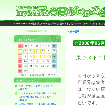
LADYWEB.ORG編集部のIssy＆なな号がお送りする、世の中のニュースを“斬る”と
« 前の記事
2008年06月
日
月
火
水
木
金
土
1
2
3
4
5
6
7
東京メトロ
8
9
10
11
12
13
14
15
16
17
18
19
20
21
22
23
24
25
26
27
28
29
30
明日から東
<<前月
2008年06月
次月>>
店業界は集
今さらですが、始めてみました…
は、ウマい
(02/23)
インターネット広告市場、2013年
に我が足立
に8500億円規模になるらしい
(01/27)
違いです。
足立区の芸術・文化振興活動PRキ