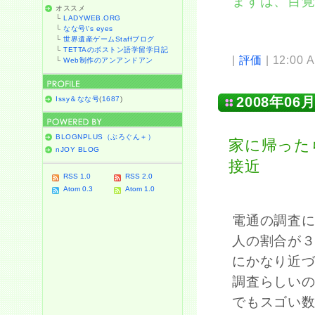
まずは、目
オススメ
└
LADYWEB.ORG
└
なな号\'s eyes
└
世界遺産ゲームStaffブログ
└
TETTAのボストン語学留学日記
|
評価
| 12:00 
└
Web制作のアンアンドアン
2008年06月
Issy＆なな号
(
1687
)
BLOGNPLUS（ぶろぐん＋）
家に帰った
nJOY BLOG
接近
RSS 1.0
RSS 2.0
Atom 0.3
Atom 1.0
電通の調査に
人の割合が３
にかなり近
調査らしいの
でもスゴい