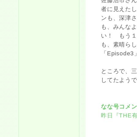
佐藤浩市さ
者に見えた
ンも、深津
も、みんな
い！ もう
も、素晴ら
「Episod
ところで、三
してたよう
なな号コメ
昨日『THE