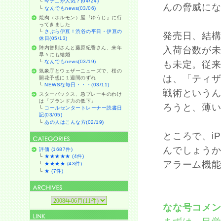
└
今ナニが人気？(04/24)
んの脅威に
└
なんでもnews(03/06)
焼肉（ホルモン）屋『ゆうじ』に行
ってきました
└
さぷら伊豆！渋谷の平日・伊豆の
発売日、結
休日(05/13)
陣内智則さんと藤原紀香さん、来年
入荷台数が
早々にも結婚
└
なんでもnews(03/19)
も未定。従
気象庁とウェザーニューズで、桜の
は、「ティ
開花予想に１週間のずれ
└
NEWSな毎日・・・(03/11)
戦術という
スターバックス、急ブレーキのわけ
は「ブランド力の低下」
ろうと、薄
└
コールセンタートレーナー読書日
記(03/05)
└
あの人はこんな方(02/19)
ところで、i
んでしょう
評価 (1687件)
└
★★★★★ (4件)
アラーム機
└
★★★★ (43件)
└
★ (7件)
なな号コメ