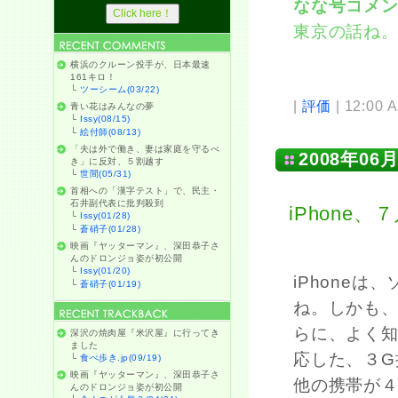
なな号コメ
東京の話ね
横浜のクルーン投手が、日本最速
161キロ！
└
ツーシーム(03/22)
|
評価
| 12:00 
青い花はみんなの夢
└
Issy(08/15)
└
絵付師(08/13)
「夫は外で働き、妻は家庭を守るべ
2008年06月
き」に反対、５割越す
└
世間(05/31)
首相への「漢字テスト」で、民主・
石井副代表に批判殺到
iPhone
└
Issy(01/28)
└
蒼硝子(01/28)
映画『ヤッターマン』、深田恭子さ
んのドロンジョ姿が初公開
└
Issy(01/20)
iPhone
└
蒼硝子(01/19)
ね。しかも、
らに、よく知らない
深沢の焼肉屋『米沢屋』に行ってき
ました
応した、３G
└
食べ歩き.jp(09/19)
映画『ヤッターマン』、深田恭子さ
他の携帯が
んのドロンジョ姿が初公開