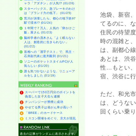
ャラ「アダチン」が人気!? (01/26)
スターバックス、急ブレーキのわけ
は「ブランド力の低下」 (01/25)
池袋、新宿
荒川が決壊したら、都心の地下鉄97
てるのに、
駅で浸水!? (01/24)
１年間で７万人、人気の「卵かけご
住民の待望度
飯」屋さん (01/23)
脳科学者の茂木さん「よく眠らない
時の混雑と
人は、創造的に生きられない」
(01/22)
は、副都心
首相への「漢字テスト」で、民主・
石井副代表に批判殺到 (01/21)
あとは、渋
ソニーのポケットスタイルPCが人
気らしい (01/20)
性…もとい
誰も気づかないような、リニューア
宿、渋谷に
ルをしました (01/19)
スーパーで150万円分のポイントを
ただ、和光
偽造した女子大生ら逮捕
は、どうな
チンパンジーが禁煙に成功
やせてる男子は発がん率が高い？
回くらい乗
「BREE」のカードケース
ミスコン開催をめぐり、京大が混乱
過去の記事がランダムに表示されます。