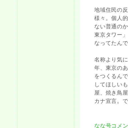
地域住民の
様々。個人
ない普通の
東京タワー
なってたん
名称より気
年、東京の
をつくるん
してほしい
屋、焼き鳥
カナ宣言。
なな号コメ