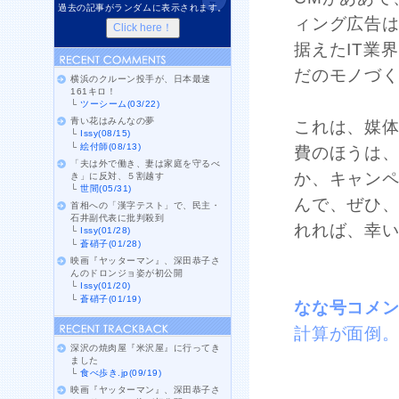
過去の記事がランダムに表示されます。
ィング広告
据えたIT業
だのモノづ
横浜のクルーン投手が、日本最速
161キロ！
└
ツーシーム(03/22)
青い花はみんなの夢
これは、媒
└
Issy(08/15)
└
絵付師(08/13)
費のほうは
「夫は外で働き、妻は家庭を守るべ
か、キャン
き」に反対、５割越す
└
世間(05/31)
んで、ぜひ、
首相への「漢字テスト」で、民主・
石井副代表に批判殺到
れれば、幸
└
Issy(01/28)
└
蒼硝子(01/28)
映画『ヤッターマン』、深田恭子さ
んのドロンジョ姿が初公開
└
Issy(01/20)
└
蒼硝子(01/19)
なな号コメ
計算が面倒
深沢の焼肉屋『米沢屋』に行ってき
ました
└
食べ歩き.jp(09/19)
映画『ヤッターマン』、深田恭子さ