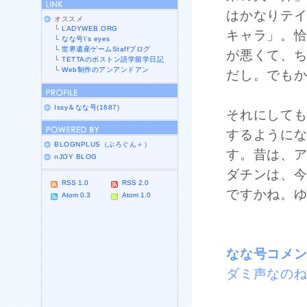
はかなりテ
オススメ
└
LADYWEB.ORG
キャラ」。
└
なな号\'s eyes
└
世界遺産ゲームStaffブログ
が悪くて、
└
TETTAのボストン語学留学日記
└
Web制作のアンアンドアン
だし。でも
Issy＆なな号
(
1687
)
それにして
するように
BLOGNPLUS（ぶろぐん＋）
す。昔は、
nJOY BLOG
ダチンは、今
RSS 1.0
RSS 2.0
ですかね。
Atom 0.3
Atom 1.0
なな号コメ
ダミ声なの