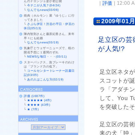
んのドロンジョ姿が初公開
|
評価
| 12:00 
└
今ナニが人気？(04/24)
└
なんでもnews(03/06)
焼肉（ホルモン）屋『ゆうじ』に行
2009年01月
ってきました
└
さぷら伊豆！渋谷の平日・伊豆の
休日(05/13)
陣内智則さんと藤原紀香さん、来年
足立区の芸
早々にも結婚
└
なんでもnews(03/19)
が人気!?
気象庁とウェザーニューズで、桜の
開花予想に１週間のずれ
└
NEWSな毎日・・・(03/11)
スターバックス、急ブレーキのわけ
は「ブランド力の低下」
足立区ネタ
└
コールセンタートレーナー読書日
記(03/05)
スコットが
└
あの人はこんな方(02/19)
ラ「アダチ
評価 (1687件)
して、You
└
★★★★★ (4件)
└
★★★★ (43件)
を突破した
└
★ (7件)
足立区の芸術
来の犬「狆