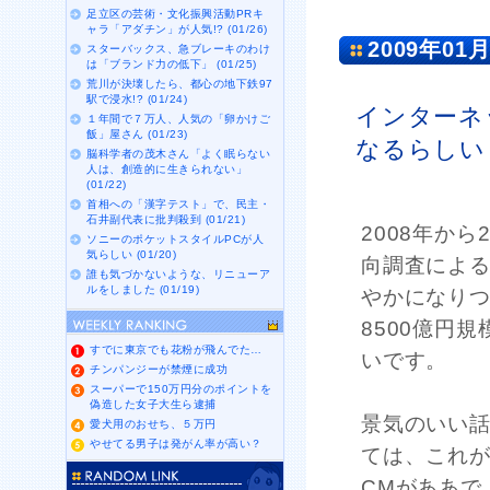
足立区の芸術・文化振興活動PRキ
ャラ「アダチン」が人気!? (01/26)
2009年01月
スターバックス、急ブレーキのわけ
は「ブランド力の低下」 (01/25)
荒川が決壊したら、都心の地下鉄97
駅で浸水!? (01/24)
インターネッ
１年間で７万人、人気の「卵かけご
飯」屋さん (01/23)
なるらしい
脳科学者の茂木さん「よく眠らない
人は、創造的に生きられない」
(01/22)
首相への「漢字テスト」で、民主・
石井副代表に批判殺到 (01/21)
2008年か
ソニーのポケットスタイルPCが人
気らしい (01/20)
向調査によ
誰も気づかないような、リニューア
ルをしました (01/19)
やかになりつ
8500億円
すでに東京でも花粉が飛んでた…
いです。
チンパンジーが禁煙に成功
スーパーで150万円分のポイントを
偽造した女子大生ら逮捕
景気のいい
愛犬用のおせち、５万円
やせてる男子は発がん率が高い？
ては、これ
CMがああで