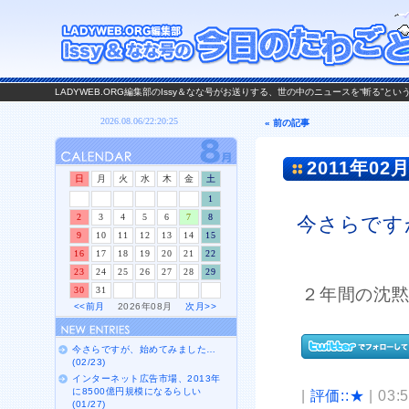
LADYWEB.ORG編集部のIssy＆なな号がお送りする、世の中のニュースを“斬る”と
« 前の記事
2011年02月
日
月
火
水
木
金
土
1
2
3
4
5
6
7
8
今さらです
9
10
11
12
13
14
15
16
17
18
19
20
21
22
23
24
25
26
27
28
29
30
31
２年間の沈
<<前月
2026年08月
次月>>
今さらですが、始めてみました…
(02/23)
インターネット広告市場、2013年
に8500億円規模になるらしい
|
評価::★
| 03:
(01/27)