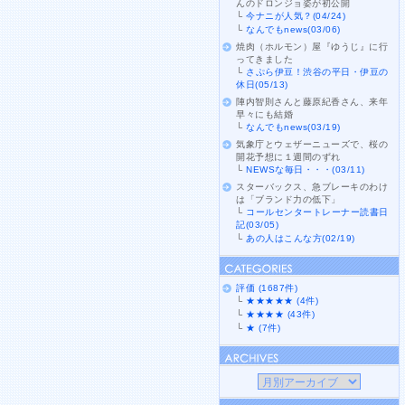
んのドロンジョ姿が初公開
└
今ナニが人気？(04/24)
└
なんでもnews(03/06)
焼肉（ホルモン）屋『ゆうじ』に行
ってきました
└
さぷら伊豆！渋谷の平日・伊豆の
休日(05/13)
陣内智則さんと藤原紀香さん、来年
早々にも結婚
└
なんでもnews(03/19)
気象庁とウェザーニューズで、桜の
開花予想に１週間のずれ
└
NEWSな毎日・・・(03/11)
スターバックス、急ブレーキのわけ
は「ブランド力の低下」
└
コールセンタートレーナー読書日
記(03/05)
└
あの人はこんな方(02/19)
評価 (1687件)
└
★★★★★ (4件)
└
★★★★ (43件)
└
★ (7件)