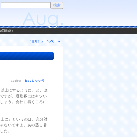
00回達成！
“セカチュー”って… »
author :
Issy＆なな号
℃以上にするように」と、政
とですが、通勤客にはキツい
でしょう。会社に着くころに
以上に」というのは、充分対
じゃないですよ。あの蒸し暑
ました。