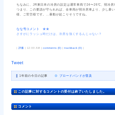
ちなみに、JR東日本の冷房の設定は通常車両で24〜26℃、弱冷房
つまり、この要請が守られれば、全車両が弱冷房車より、少し暑
様、ご苦労様です。…暴動が起こりそうですね。
なな号コメント ★★
さすがにラッシュ時だけは、冷房を強くするんじゃない？
|
評価
| 12:00 AM |
comments (0)
|
trackback (0)
|
Tweet
1年前の今日の記事
ブロードバンドが普及
この記事に対するコメントの受付は終了いたしました。
コメント