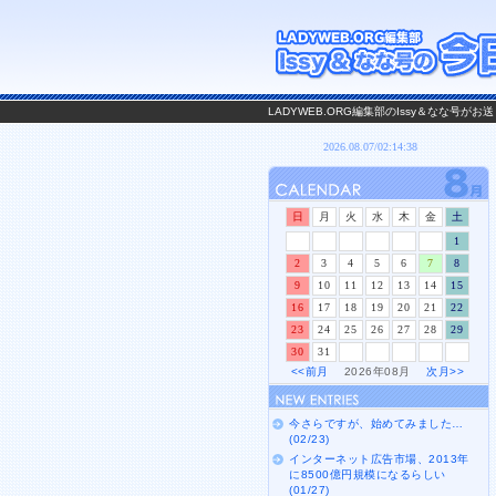
LADYWEB.ORG編集部のIssy＆なな号
日
月
火
水
木
金
土
1
2
3
4
5
6
7
8
9
10
11
12
13
14
15
16
17
18
19
20
21
22
23
24
25
26
27
28
29
30
31
<<前月
2026年08月
次月>>
今さらですが、始めてみました…
(02/23)
インターネット広告市場、2013年
に8500億円規模になるらしい
(01/27)