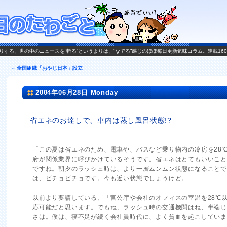
がお送りする、世の中のニュースを“斬る”というよりは、“なでる”感じのほぼ毎日更新気味コラム。連載16
« 全国組織「おやじ日本」設立
2004年06月28日 Monday
省エネのお達しで、車内は蒸し風呂状態!?
「この夏は省エネのため、電車や、バスなど乗り物内の冷房を28
府が関係業界に呼びかけているそうです。省エネはとてもいいこ
ですね。朝夕のラッシュ時は、より一層ムンムン状態になること
は、ビチョビチョです。今も近い状態でしょうけど。
以前より要請している、「官公庁や会社のオフィスの室温を28℃
応可能だと思います。でもね、ラッシュ時の交通機関はね、半端
さは。僕は、寝不足が続く会社員時代に、よく貧血を起こしてい