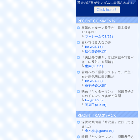
過去の記事がランダムに表示されます。
横浜のクルーン投手が、日本最速
161キロ！
└
ツーシーム(03/22)
青い花はみんなの夢
└
Issy(08/15)
└
絵付師(08/13)
「夫は外で働き、妻は家庭を守るべ
き」に反対、５割越す
└
世間(05/31)
首相への「漢字テスト」で、民主・
石井副代表に批判殺到
└
Issy(01/28)
└
蒼硝子(01/28)
映画『ヤッターマン』、深田恭子さ
んのドロンジョ姿が初公開
└
Issy(01/20)
└
蒼硝子(01/19)
深沢の焼肉屋『米沢屋』に行ってき
ました
└
食べ歩き.jp(09/19)
映画『ヤッターマン』、深田恭子さ