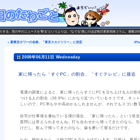
がお送りする、世の中のニュースを“斬る”というよりは、“なでる”感じのほぼ毎日更新気味コラム。連載16
« 新東京タワーの名称、「東京スカイツリー」に決定
iP
2008年06月11日 Wednesday
家に帰ったら「すぐPC」の割合、「すぐテレビ」に接近
電通の調査によると、家に帰ったらすぐにPCを立ち上げる人の割
つける人の割合（38.9%）にかなり近づいているそうです。ネッ
しいので、PC率もやや高めかもしれませんが、それでもスゴい数
自宅が仕事場を兼ねている僕の場合、「家に帰ったら」という状
質問には答えられませんね。打ち合わせから帰ってきたのなら、
けだし、飲んで帰ってきたのなら、歯を磨いて寝るだけです。
ただ、朝起きたら、２秒でPCを立ち上げています。以前は、風呂