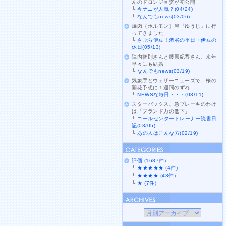
んのドロンジョ姿が初公開
└
今ナニが人気？(04/24)
└
なんでもnews(03/06)
焼肉（ホルモン）屋『ゆうじ』に行
ってきました
└
さぷら伊豆！渋谷の平日・伊豆の
休日(05/13)
陣内智則さんと藤原紀香さん、来年
早々にも結婚
└
なんでもnews(03/19)
気象庁とウェザーニューズで、桜の
開花予想に１週間のずれ
└
NEWSな毎日・・・(03/11)
スターバックス、急ブレーキのわけ
は「ブランド力の低下」
└
コールセンタートレーナー読書日
記(03/05)
└
あの人はこんな方(02/19)
評価 (1687件)
└
★★★★★ (4件)
└
★★★★ (43件)
└
★ (7件)