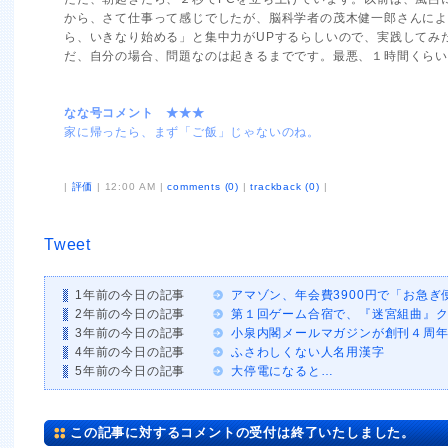
から、さて仕事って感じでしたが、脳科学者の茂木健一郎さんに
ら、いきなり始める」と集中力がUPするらしいので、実践してみ
だ、自分の場合、問題なのは起きるまでです。最悪、１時間くらい
なな号コメント ★★★
家に帰ったら、まず「ご飯」じゃないのね。
|
評価
| 12:00 AM |
comments (0)
|
trackback (0)
|
Tweet
1年前の今日の記事
アマゾン、年会費3900円で「お急ぎ
2年前の今日の記事
第１回ゲーム合宿で、『迷宮組曲』
3年前の今日の記事
小泉内閣メールマガジンが創刊４周
4年前の今日の記事
ふさわしくない人名用漢字
5年前の今日の記事
大停電になると…
この記事に対するコメントの受付は終了いたしました。