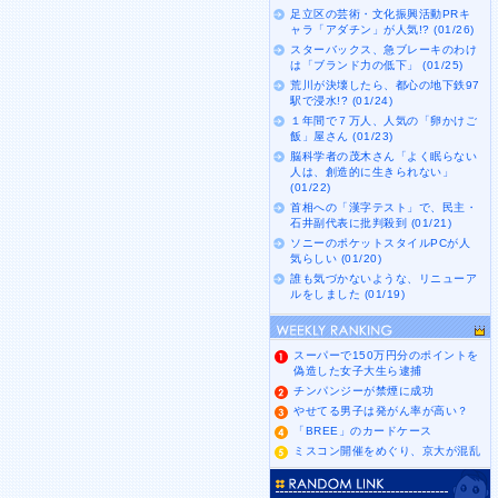
足立区の芸術・文化振興活動PRキ
ャラ「アダチン」が人気!? (01/26)
スターバックス、急ブレーキのわけ
は「ブランド力の低下」 (01/25)
荒川が決壊したら、都心の地下鉄97
駅で浸水!? (01/24)
１年間で７万人、人気の「卵かけご
飯」屋さん (01/23)
脳科学者の茂木さん「よく眠らない
人は、創造的に生きられない」
(01/22)
首相への「漢字テスト」で、民主・
石井副代表に批判殺到 (01/21)
ソニーのポケットスタイルPCが人
気らしい (01/20)
誰も気づかないような、リニューア
ルをしました (01/19)
スーパーで150万円分のポイントを
偽造した女子大生ら逮捕
チンパンジーが禁煙に成功
やせてる男子は発がん率が高い？
「BREE」のカードケース
ミスコン開催をめぐり、京大が混乱