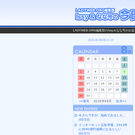
LADYWEB.ORG編集部のIssy＆なな号
日
月
火
水
木
金
土
1
2
3
4
5
6
7
8
9
10
11
12
13
14
15
16
17
18
19
20
21
22
23
24
25
26
27
28
29
30
31
<<前月
2026年08月
次月>>
今さらですが、始めてみました…
(02/23)
インターネット広告市場、2013年
に8500億円規模になるらしい
(01/27)