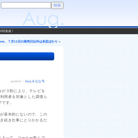
00回達成！
hone、７月11日の発売日以外は未定ばかり »
author :
Issy＆なな号
合が３割に上り、テレビを
ト利用者を対象とした調査ら
字です。
況が基本的にないので、この
引き続き仕事にとりかかるだ
に入って、コーヒー飲んで