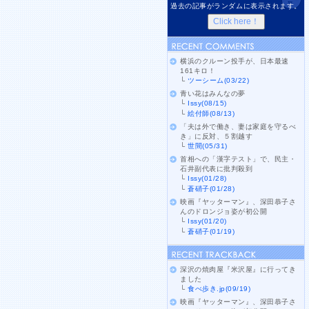
過去の記事がランダムに表示されます。
横浜のクルーン投手が、日本最速
161キロ！
└
ツーシーム(03/22)
青い花はみんなの夢
└
Issy(08/15)
└
絵付師(08/13)
「夫は外で働き、妻は家庭を守るべ
き」に反対、５割越す
└
世間(05/31)
首相への「漢字テスト」で、民主・
石井副代表に批判殺到
└
Issy(01/28)
└
蒼硝子(01/28)
映画『ヤッターマン』、深田恭子さ
んのドロンジョ姿が初公開
└
Issy(01/20)
└
蒼硝子(01/19)
深沢の焼肉屋『米沢屋』に行ってき
ました
└
食べ歩き.jp(09/19)
映画『ヤッターマン』、深田恭子さ