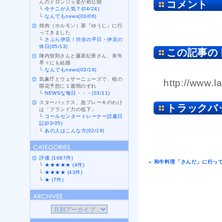
んのドロンジョ姿が初公開
コメント
└
今ナニが人気？(04/24)
└
なんでもnews(03/06)
焼肉（ホルモン）屋『ゆうじ』に行
ってきました
└
さぷら伊豆！渋谷の平日・伊豆の
休日(05/13)
この記事の
陣内智則さんと藤原紀香さん、来年
早々にも結婚
└
なんでもnews(03/19)
気象庁とウェザーニューズで、桜の
http://www.l
開花予想に１週間のずれ
└
NEWSな毎日・・・(03/11)
スターバックス、急ブレーキのわけ
トラックバ
は「ブランド力の低下」
└
コールセンタートレーナー読書日
記(03/05)
└
あの人はこんな方(02/19)
評価 (1687件)
« 和牛料理「さんだ」に行っ
└
★★★★★ (4件)
└
★★★★ (43件)
└
★ (7件)