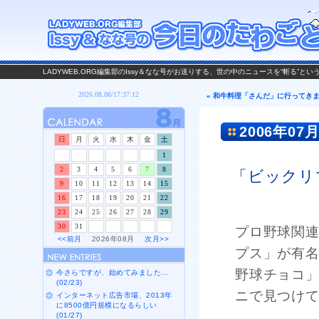
LADYWEB.ORG編集部のIssy＆なな号がお送りする、世の中のニュースを“斬る”と
« 和牛料理「さんだ」に行ってき
2006年07月
日
月
火
水
木
金
土
1
2
3
4
5
6
7
8
「ビックリ
9
10
11
12
13
14
15
16
17
18
19
20
21
22
23
24
25
26
27
28
29
30
31
プロ野球関
<<前月
2026年08月
次月>>
プス」が有
野球チョコ
今さらですが、始めてみました…
(02/23)
ニで見つけ
インターネット広告市場、2013年
に8500億円規模になるらしい
(01/27)