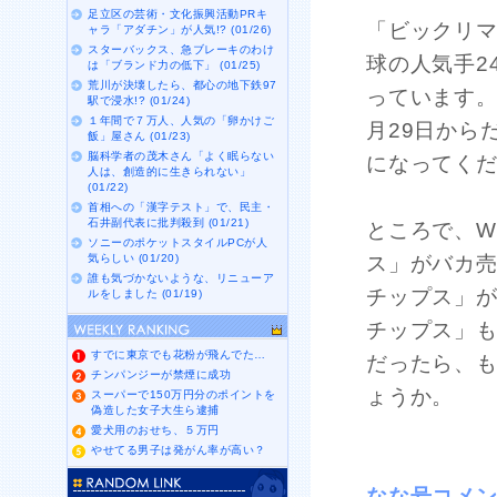
足立区の芸術・文化振興活動PRキ
「ビックリ
ャラ「アダチン」が人気!? (01/26)
スターバックス、急ブレーキのわけ
球の人気手2
は「ブランド力の低下」 (01/25)
荒川が決壊したら、都心の地下鉄97
っています
駅で浸水!? (01/24)
１年間で７万人、人気の「卵かけご
月29日から
飯」屋さん (01/23)
脳科学者の茂木さん「よく眠らない
になってく
人は、創造的に生きられない」
(01/22)
首相への「漢字テスト」で、民主・
石井副代表に批判殺到 (01/21)
ところで、
ソニーのポケットスタイルPCが人
気らしい (01/20)
ス」がバカ
誰も気づかないような、リニューア
チップス」が
ルをしました (01/19)
チップス」
すでに東京でも花粉が飛んでた…
だったら、
チンパンジーが禁煙に成功
ょうか。
スーパーで150万円分のポイントを
偽造した女子大生ら逮捕
愛犬用のおせち、５万円
やせてる男子は発がん率が高い？
なな号コメ