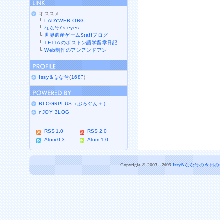
オススメ
└
LADYWEB.ORG
└
なな号\'s eyes
└
世界遺産ゲームStaffブログ
└
TETTAのボストン語学留学日記
└
Web制作のアンアンドアン
Issy＆なな号
(
1687
)
BLOGNPLUS（ぶろぐん＋）
nJOY BLOG
RSS 1.0
RSS 2.0
Atom 0.3
Atom 1.0
Copyright © 2003 - 2009
Issy&なな号の今日