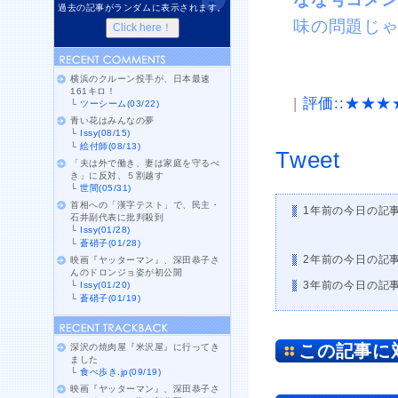
過去の記事がランダムに表示されます。
味の問題じ
横浜のクルーン投手が、日本最速
161キロ！
|
評価::★★★
└
ツーシーム(03/22)
青い花はみんなの夢
└
Issy(08/15)
└
絵付師(08/13)
Tweet
「夫は外で働き、妻は家庭を守るべ
き」に反対、５割越す
└
世間(05/31)
首相への「漢字テスト」で、民主・
1年前の今日の記
石井副代表に批判殺到
└
Issy(01/28)
└
蒼硝子(01/28)
2年前の今日の記
映画『ヤッターマン』、深田恭子さ
んのドロンジョ姿が初公開
3年前の今日の記
└
Issy(01/20)
└
蒼硝子(01/19)
この記事に
深沢の焼肉屋『米沢屋』に行ってき
ました
└
食べ歩き.jp(09/19)
映画『ヤッターマン』、深田恭子さ