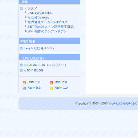
オススメ
└
LADYWEB.ORG
└
なな号\'s eyes
└
世界遺産ゲームStaffブログ
└
TETTAのボストン語学留学日記
└
Web制作のアンアンドアン
Issy＆なな号
(
1687
)
BLOGNPLUS（ぶろぐん＋）
nJOY BLOG
RSS 1.0
RSS 2.0
Atom 0.3
Atom 1.0
Copyright © 2003 - 2009
Issy&なな号の今日