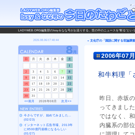
LADYWEB.ORG編集部のIssy＆なな号がお送りする、世の中のニュースを“斬る”と
« 文化庁の「国語に関する世論調
2006年07月
日
月
火
水
木
金
土
1
2
3
4
5
6
7
8
和牛料理「
9
10
11
12
13
14
15
16
17
18
19
20
21
22
23
24
25
26
27
28
29
30
31
昨日、赤坂
<<前月
2026年08月
次月>>
ってきまし
ではなく、
今さらですが、始めてみました…
(02/23)
内臓系の部
インターネット広告市場、2013年
に8500億円規模になるらしい
に調理して
(01/27)