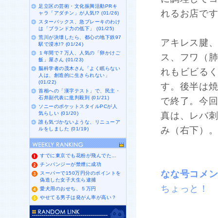
足立区の芸術・文化振興活動PRキ
れるお店で
ャラ「アダチン」が人気!? (01/26)
スターバックス、急ブレーキのわけ
は「ブランド力の低下」 (01/25)
荒川が決壊したら、都心の地下鉄97
アキレス腱
駅で浸水!? (01/24)
１年間で７万人、人気の「卵かけご
ス、フワ（
飯」屋さん (01/23)
脳科学者の茂木さん「よく眠らない
れもビビる
人は、創造的に生きられない」
(01/22)
す。後半は
首相への「漢字テスト」で、民主・
石井副代表に批判殺到 (01/21)
で終了。今
ソニーのポケットスタイルPCが人
気らしい (01/20)
真は、レバ
誰も気づかないような、リニューア
み（右下）
ルをしました (01/19)
すでに東京でも花粉が飛んでた…
チンパンジーが禁煙に成功
なな号コメ
スーパーで150万円分のポイントを
偽造した女子大生ら逮捕
ちょっと！
愛犬用のおせち、５万円
やせてる男子は発がん率が高い？