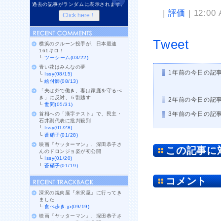
過去の記事がランダムに表示されます。
|
評価
| 12:00
Tweet
横浜のクルーン投手が、日本最速
161キロ！
└
ツーシーム(03/22)
青い花はみんなの夢
1年前の今日の記
└
Issy(08/15)
└
絵付師(08/13)
「夫は外で働き、妻は家庭を守るべ
き」に反対、５割越す
2年前の今日の記
└
世間(05/31)
3年前の今日の記
首相への「漢字テスト」で、民主・
石井副代表に批判殺到
└
Issy(01/28)
└
蒼硝子(01/28)
映画『ヤッターマン』、深田恭子さ
この記事に
んのドロンジョ姿が初公開
└
Issy(01/20)
└
蒼硝子(01/19)
コメント
深沢の焼肉屋『米沢屋』に行ってき
ました
└
食べ歩き.jp(09/19)
映画『ヤッターマン』、深田恭子さ