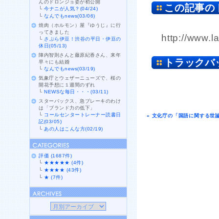
んのドロンジョ姿が初公開
この記事の
└
今ナニが人気？(04/24)
└
なんでもnews(03/06)
焼肉（ホルモン）屋『ゆうじ』に行
ってきました
http://www.l
└
さぷら伊豆！渋谷の平日・伊豆の
休日(05/13)
陣内智則さんと藤原紀香さん、来年
トラックバ
早々にも結婚
└
なんでもnews(03/19)
気象庁とウェザーニューズで、桜の
開花予想に１週間のずれ
└
NEWSな毎日・・・(03/11)
スターバックス、急ブレーキのわけ
は「ブランド力の低下」
└
コールセンタートレーナー読書日
« 文化庁の「国語に関する世
記(03/05)
└
あの人はこんな方(02/19)
評価 (1687件)
└
★★★★★ (4件)
└
★★★★ (43件)
└
★ (7件)