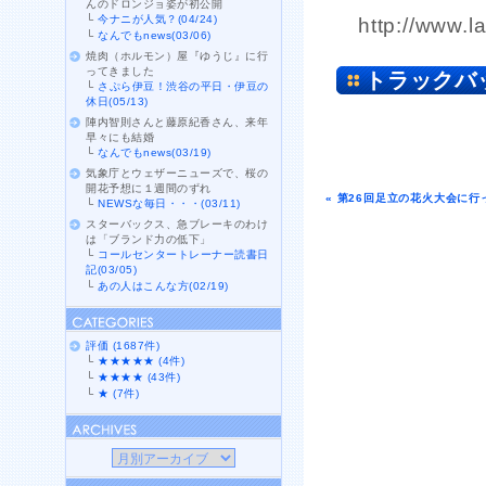
んのドロンジョ姿が初公開
└
今ナニが人気？(04/24)
http://www.l
└
なんでもnews(03/06)
焼肉（ホルモン）屋『ゆうじ』に行
ってきました
トラックバ
└
さぷら伊豆！渋谷の平日・伊豆の
休日(05/13)
陣内智則さんと藤原紀香さん、来年
早々にも結婚
└
なんでもnews(03/19)
気象庁とウェザーニューズで、桜の
開花予想に１週間のずれ
« 第26回足立の花火大会に
└
NEWSな毎日・・・(03/11)
スターバックス、急ブレーキのわけ
は「ブランド力の低下」
└
コールセンタートレーナー読書日
記(03/05)
└
あの人はこんな方(02/19)
評価 (1687件)
└
★★★★★ (4件)
└
★★★★ (43件)
└
★ (7件)