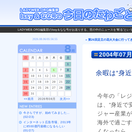
LADYWEB.ORG編集部のIssy＆なな号がお送りする、世の中のニュースを“斬る”と
« 第26回足立の花火大会に行って
2004年07月
日
月
火
水
木
金
土
1
2
3
4
5
6
7
8
余暇は“身近
9
10
11
12
13
14
15
16
17
18
19
20
21
22
23
24
25
26
27
28
29
30
31
今年の「レ
<<前月
2026年08月
次月>>
は、“身近で
ジャー産業
今さらですが、始めてみました…
(02/23)
海外で過ご
インターネット広告市場、2013年
に8500億円規模になるらしい
くなったら
(01/27)