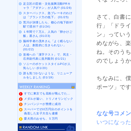
足立区の芸術・文化振興活動PRキ
ャラ「アダチン」が人気!? (01/26)
スターバックス、急ブレーキのわけ
さて、白書
は「ブランド力の低下」 (01/25)
荒川が決壊したら、都心の地下鉄97
行」「ドラ
駅で浸水!? (01/24)
１年間で７万人、人気の「卵かけご
ン」ってい
飯」屋さん (01/23)
脳科学者の茂木さん「よく眠らない
めながら、
人は、創造的に生きられない」
(01/22)
ね。そのうち
首相への「漢字テスト」で、民主・
石井副代表に批判殺到 (01/21)
のでしょう
ソニーのポケットスタイルPCが人
気らしい (01/20)
誰も気づかないような、リニューア
ちなみに、
ルをしました (01/19)
ポーツ」で
すでに東京でも花粉が飛んでた…
メダルが遠い、トリノオリンピック
チンパンジーが禁煙に成功
スーパーで150万円分のポイントを
なな号コメ
偽造した女子大生ら逮捕
愛犬用のおせち、５万円
いつになっ