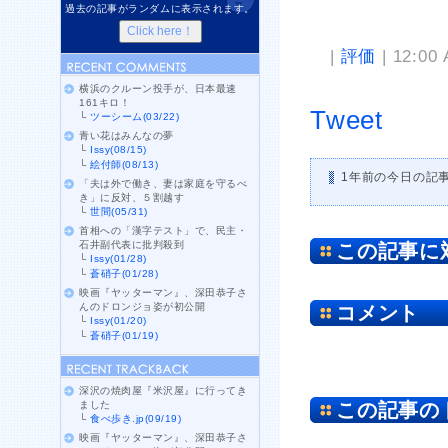
過去の記事がランダムに表示されます。
|
評価
| 12:00
横浜のクルーン投手が、日本最速
161キロ！
Tweet
└
ツーシーム(03/22)
青い花はみんなの夢
└
Issy(08/15)
└
絵付師(08/13)
1年前の今日の記
「夫は外で働き、妻は家庭を守るべ
き」に反対、５割越す
└
世間(05/31)
首相への「漢字テスト」で、民主・
石井副代表に批判殺到
この記事に
└
Issy(01/28)
└
蒼硝子(01/28)
映画『ヤッターマン』、深田恭子さ
んのドロンジョ姿が初公開
コメント
└
Issy(01/20)
└
蒼硝子(01/19)
深沢の焼肉屋『米沢屋』に行ってき
ました
この記事の
└
食べ歩き.jp(09/19)
映画『ヤッターマン』、深田恭子さ