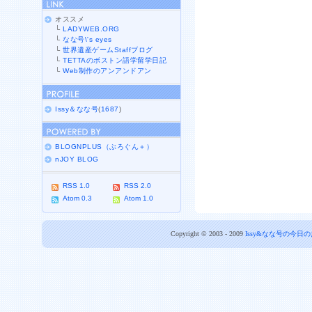
オススメ
└
LADYWEB.ORG
└
なな号\'s eyes
└
世界遺産ゲームStaffブログ
└
TETTAのボストン語学留学日記
└
Web制作のアンアンドアン
Issy＆なな号
(
1687
)
BLOGNPLUS（ぶろぐん＋）
nJOY BLOG
RSS 1.0
RSS 2.0
Atom 0.3
Atom 1.0
Copyright © 2003 - 2009
Issy&なな号の今日