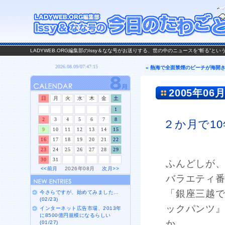
LADYWEB.ORG編集部のIssy＆なな号がお送りする、世の中のニュースを“斬る”と
« 熱海で全面禁煙のビーチが海開
2005年06月
日
月
火
水
木
金
土
1
2
3
4
5
6
7
8
２か月で1
9
10
11
12
13
14
15
16
17
18
19
20
21
22
23
24
25
26
27
28
29
30
31
ふんどしが
<<前月
2026年08月
次月>>
バラエティ
「銀座三越
今さらですが、始めてみました…
(02/23)
ックパンツ
インターネット広告市場、2013年
に8500億円規模になるらしい
か。
(01/27)