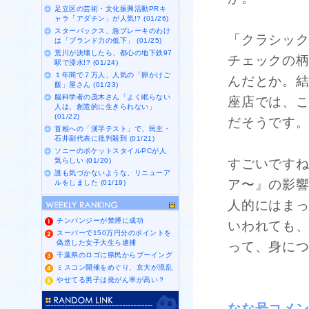
足立区の芸術・文化振興活動PRキ
ャラ「アダチン」が人気!? (01/26)
スターバックス、急ブレーキのわけ
「クラシッ
は「ブランド力の低下」 (01/25)
荒川が決壊したら、都心の地下鉄97
チェックの
駅で浸水!? (01/24)
１年間で７万人、人気の「卵かけご
んだとか。
飯」屋さん (01/23)
脳科学者の茂木さん「よく眠らない
座店では、こ
人は、創造的に生きられない」
(01/22)
だそうです
首相への「漢字テスト」で、民主・
石井副代表に批判殺到 (01/21)
ソニーのポケットスタイルPCが人
気らしい (01/20)
すごいです
誰も気づかないような、リニューア
ア〜』の影
ルをしました (01/19)
人的にはま
チンパンジーが禁煙に成功
いわれても
スーパーで150万円分のポイントを
偽造した女子大生ら逮捕
って、身に
千葉県のロゴに県民からブーイング
ミスコン開催をめぐり、京大が混乱
やせてる男子は発がん率が高い？
なな号コメ