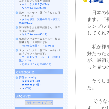
和粋屋 
んのドロンジョ姿が初公開
└
今ナニが人気？(04/24)
└
なんでもnews(03/06)
日本の伝
焼肉（ホルモン）屋『ゆうじ』に行
ってきました
ます。「
└
さぷら伊豆！渋谷の平日・伊豆の
休日(05/13)
シンプル
陣内智則さんと藤原紀香さん、来年
早々にも結婚
してくれ
└
なんでもnews(03/19)
気象庁とウェザーニューズで、桜の
開花予想に１週間のずれ
私が褌を
└
NEWSな毎日・・・(03/11)
スターバックス、急ブレーキのわけ
好だった
は「ブランド力の低下」
└
コールセンタートレーナー読書日
が、最初
記(03/05)
└
あの人はこんな方(02/19)
っと見つ
評価 (1687件)
そうしま
└
★★★★★ (4件)
└
★★★★ (43件)
た。
└
★ (7件)
そうなる
す。しか