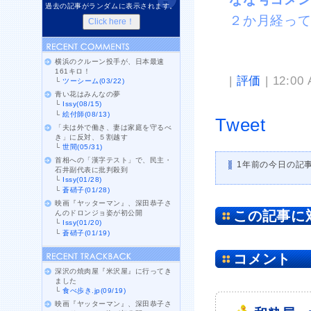
過去の記事がランダムに表示されます。
２か月経っ
横浜のクルーン投手が、日本最速
161キロ！
|
評価
| 12:00
└
ツーシーム(03/22)
青い花はみんなの夢
└
Issy(08/15)
└
絵付師(08/13)
Tweet
「夫は外で働き、妻は家庭を守るべ
き」に反対、５割越す
└
世間(05/31)
首相への「漢字テスト」で、民主・
1年前の今日の記
石井副代表に批判殺到
└
Issy(01/28)
└
蒼硝子(01/28)
映画『ヤッターマン』、深田恭子さ
この記事に
んのドロンジョ姿が初公開
└
Issy(01/20)
└
蒼硝子(01/19)
コメント
深沢の焼肉屋『米沢屋』に行ってき
ました
└
食べ歩き.jp(09/19)
映画『ヤッターマン』、深田恭子さ