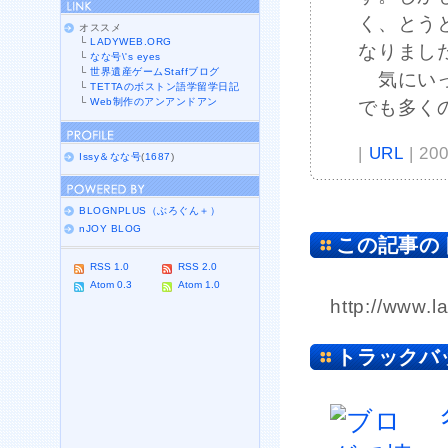
く、とう
オススメ
└
LADYWEB.ORG
なりまし
└
なな号\'s eyes
└
世界遺産ゲームStaffブログ
気にいっ
└
TETTAのボストン語学留学日記
└
Web制作のアンアンドアン
でも多く
|
URL
| 20
Issy＆なな号
(
1687
)
BLOGNPLUS（ぶろぐん＋）
nJOY BLOG
この記事の
RSS 1.0
RSS 2.0
Atom 0.3
Atom 1.0
http://www.l
トラックバ