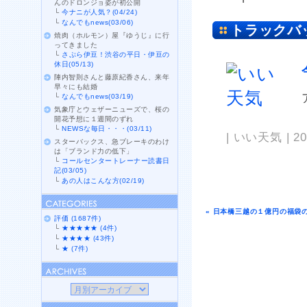
んのドロンジョ姿が初公開
└
今ナニが人気？(04/24)
└
なんでもnews(03/06)
トラックバ
焼肉（ホルモン）屋『ゆうじ』に行
ってきました
└
さぷら伊豆！渋谷の平日・伊豆の
休日(05/13)
陣内智則さんと藤原紀香さん、来年
早々にも結婚
└
なんでもnews(03/19)
気象庁とウェザーニューズで、桜の
開花予想に１週間のずれ
└
NEWSな毎日・・・(03/11)
| いい天気 | 20
スターバックス、急ブレーキのわけ
は「ブランド力の低下」
└
コールセンタートレーナー読書日
記(03/05)
└
あの人はこんな方(02/19)
« 日本橋三越の１億円の福袋
評価 (1687件)
└
★★★★★ (4件)
└
★★★★ (43件)
└
★ (7件)