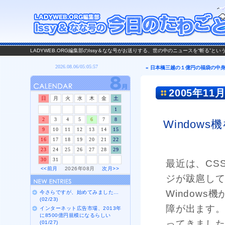
LADYWEB.ORG編集部のIssy＆なな号がお送りする、世の中のニュースを“斬る”と
« 日本橋三越の１億円の福袋の中
2005年11月
日
月
火
水
木
金
土
1
2
3
4
5
6
7
8
Window
9
10
11
12
13
14
15
16
17
18
19
20
21
22
23
24
25
26
27
28
29
30
31
最近は、CS
<<前月
2026年08月
次月>>
ジが跋扈し
Windows
今さらですが、始めてみました…
(02/23)
障が出ます
インターネット広告市場、2013年
に8500億円規模になるらしい
ってきました。
(01/27)