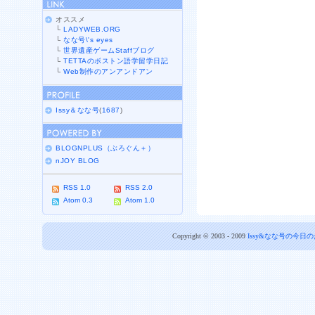
オススメ
└
LADYWEB.ORG
└
なな号\'s eyes
└
世界遺産ゲームStaffブログ
└
TETTAのボストン語学留学日記
└
Web制作のアンアンドアン
Issy＆なな号
(
1687
)
BLOGNPLUS（ぶろぐん＋）
nJOY BLOG
RSS 1.0
RSS 2.0
Atom 0.3
Atom 1.0
Copyright © 2003 - 2009
Issy&なな号の今日