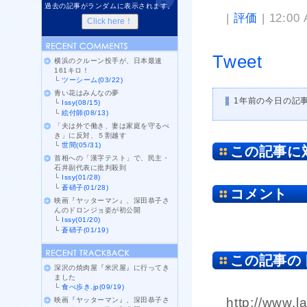
過去の記事がランダムに表示されます。
|
評価
| 12:00
Tweet
横浜のクルーン投手が、日本最速
161キロ！
└
ツーシーム(03/22)
青い花はみんなの夢
1年前の今日の記
└
Issy(08/15)
└
絵付師(08/13)
「夫は外で働き、妻は家庭を守るべ
き」に反対、５割越す
└
世間(05/31)
この記事に
首相への「漢字テスト」で、民主・
石井副代表に批判殺到
└
Issy(01/28)
└
蒼硝子(01/28)
コメント
映画『ヤッターマン』、深田恭子さ
んのドロンジョ姿が初公開
└
Issy(01/20)
└
蒼硝子(01/19)
この記事の
深沢の焼肉屋『米沢屋』に行ってき
ました
└
食べ歩き.jp(09/19)
http://www.l
映画『ヤッターマン』、深田恭子さ