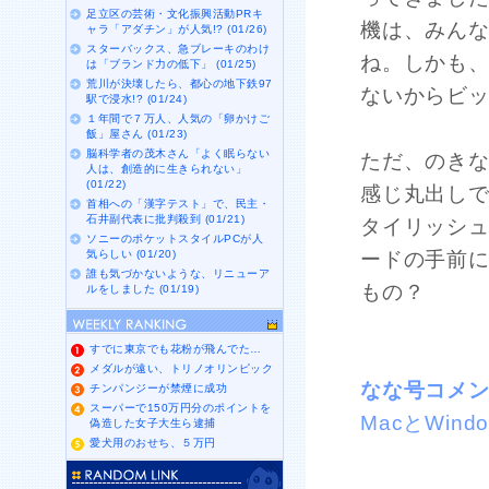
足立区の芸術・文化振興活動PRキ
機は、みん
ャラ「アダチン」が人気!? (01/26)
スターバックス、急ブレーキのわけ
ね。しかも
は「ブランド力の低下」 (01/25)
荒川が決壊したら、都心の地下鉄97
ないからビ
駅で浸水!? (01/24)
１年間で７万人、人気の「卵かけご
飯」屋さん (01/23)
脳科学者の茂木さん「よく眠らない
ただ、のきな
人は、創造的に生きられない」
(01/22)
感じ丸出し
首相への「漢字テスト」で、民主・
石井副代表に批判殺到 (01/21)
タイリッシ
ソニーのポケットスタイルPCが人
気らしい (01/20)
ードの手前
誰も気づかないような、リニューア
もの？
ルをしました (01/19)
すでに東京でも花粉が飛んでた…
メダルが遠い、トリノオリンピック
なな号コメ
チンパンジーが禁煙に成功
スーパーで150万円分のポイントを
MacとWi
偽造した女子大生ら逮捕
愛犬用のおせち、５万円