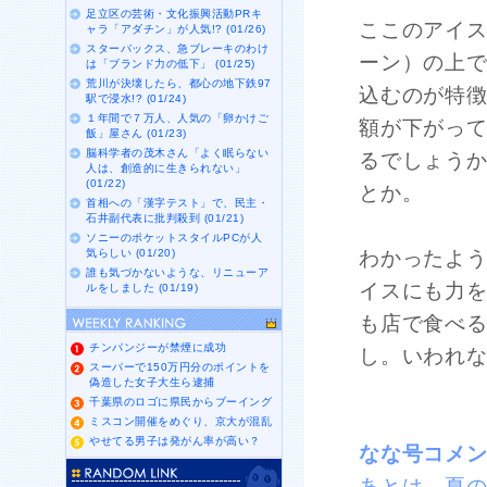
足立区の芸術・文化振興活動PRキ
ここのアイ
ャラ「アダチン」が人気!? (01/26)
スターバックス、急ブレーキのわけ
ーン）の上
は「ブランド力の低下」 (01/25)
荒川が決壊したら、都心の地下鉄97
込むのが特
駅で浸水!? (01/24)
１年間で７万人、人気の「卵かけご
額が下がっ
飯」屋さん (01/23)
脳科学者の茂木さん「よく眠らない
るでしょうか
人は、創造的に生きられない」
(01/22)
とか。
首相への「漢字テスト」で、民主・
石井副代表に批判殺到 (01/21)
ソニーのポケットスタイルPCが人
気らしい (01/20)
わかったよ
誰も気づかないような、リニューア
イスにも力
ルをしました (01/19)
も店で食べ
チンパンジーが禁煙に成功
し。いわれ
スーパーで150万円分のポイントを
偽造した女子大生ら逮捕
千葉県のロゴに県民からブーイング
ミスコン開催をめぐり、京大が混乱
やせてる男子は発がん率が高い？
なな号コメ
あとは、夏