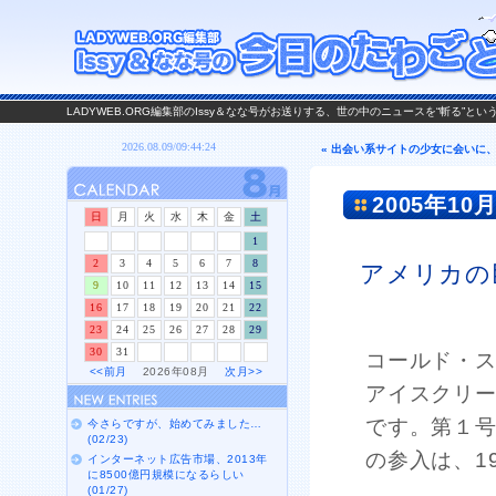
LADYWEB.ORG編集部のIssy＆なな号がお送りする、世の中のニュースを“斬る”と
« 出会い系サイトの少女に会いに、
2005年10月
日
月
火
水
木
金
土
1
2
3
4
5
6
7
8
アメリカの
9
10
11
12
13
14
15
16
17
18
19
20
21
22
23
24
25
26
27
28
29
30
31
コールド・
<<前月
2026年08月
次月>>
アイスクリ
です。第１
今さらですが、始めてみました…
(02/23)
の参入は、1
インターネット広告市場、2013年
に8500億円規模になるらしい
(01/27)