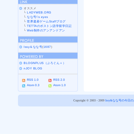
オススメ
└
LADYWEB.ORG
└
なな号\'s eyes
└
世界遺産ゲームStaffブログ
└
TETTAのボストン語学留学日記
└
Web制作のアンアンドアン
Issy＆なな号
(
1687
)
BLOGNPLUS（ぶろぐん＋）
nJOY BLOG
RSS 1.0
RSS 2.0
Atom 0.3
Atom 1.0
Copyright © 2003 - 2009
Issy&なな号の今日