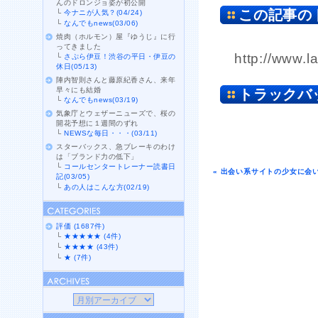
んのドロンジョ姿が初公開
この記事の
└
今ナニが人気？(04/24)
└
なんでもnews(03/06)
焼肉（ホルモン）屋『ゆうじ』に行
ってきました
http://www.l
└
さぷら伊豆！渋谷の平日・伊豆の
休日(05/13)
陣内智則さんと藤原紀香さん、来年
早々にも結婚
トラックバ
└
なんでもnews(03/19)
気象庁とウェザーニューズで、桜の
開花予想に１週間のずれ
└
NEWSな毎日・・・(03/11)
スターバックス、急ブレーキのわけ
は「ブランド力の低下」
└
コールセンタートレーナー読書日
« 出会い系サイトの少女に会い
記(03/05)
└
あの人はこんな方(02/19)
評価 (1687件)
└
★★★★★ (4件)
└
★★★★ (43件)
└
★ (7件)