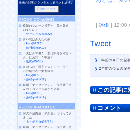
過去の記事がランダムに表示されます。
|
評価
| 12:00
横浜のクルーン投手が、日本最速
161キロ！
└
ツーシーム(03/22)
青い花はみんなの夢
Tweet
└
Issy(08/15)
└
絵付師(08/13)
「夫は外で働き、妻は家庭を守るべ
き」に反対、５割越す
1年前の今日の記
└
世間(05/31)
首相への「漢字テスト」で、民主・
2年前の今日の記
石井副代表に批判殺到
└
Issy(01/28)
└
蒼硝子(01/28)
映画『ヤッターマン』、深田恭子さ
この記事に
んのドロンジョ姿が初公開
└
Issy(01/20)
└
蒼硝子(01/19)
コメント
深沢の焼肉屋『米沢屋』に行ってき
ました
└
食べ歩き.jp(09/19)
映画『ヤッターマン』、深田恭子さ