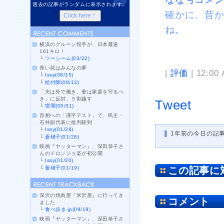
過去の記事がランダムに表示されます。
確かに、昔
ね。
横浜のクルーン投手が、日本最速
161キロ！
└
ツーシーム(03/22)
青い花はみんなの夢
|
評価
| 12:00
└
Issy(08/15)
└
絵付師(08/13)
「夫は外で働き、妻は家庭を守るべ
き」に反対、５割越す
Tweet
└
世間(05/31)
首相への「漢字テスト」で、民主・
石井副代表に批判殺到
└
Issy(01/28)
1年前の今日の記
└
蒼硝子(01/28)
映画『ヤッターマン』、深田恭子さ
んのドロンジョ姿が初公開
└
Issy(01/20)
└
蒼硝子(01/19)
この記事に
深沢の焼肉屋『米沢屋』に行ってき
コメント
ました
└
食べ歩き.jp(09/19)
映画『ヤッターマン』、深田恭子さ