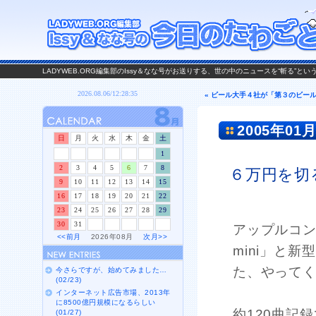
LADYWEB.ORG編集部のIssy＆なな号がお送りする、世の中のニュースを“斬る”と
« ビール大手４社が「第３のビー
2005年01月
日
月
火
水
木
金
土
1
2
3
4
5
6
7
8
６万円を切る
9
10
11
12
13
14
15
16
17
18
19
20
21
22
23
24
25
26
27
28
29
30
31
アップルコン
<<前月
2026年08月
次月>>
mini」と新型
た、やってく
今さらですが、始めてみました…
(02/23)
インターネット広告市場、2013年
に8500億円規模になるらしい
約120曲記
(01/27)