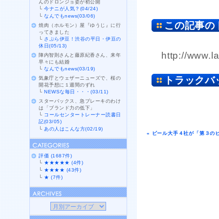
んのドロンジョ姿が初公開
└
今ナニが人気？(04/24)
└
なんでもnews(03/06)
この記事の
焼肉（ホルモン）屋『ゆうじ』に行
ってきました
└
さぷら伊豆！渋谷の平日・伊豆の
休日(05/13)
http://www.l
陣内智則さんと藤原紀香さん、来年
早々にも結婚
└
なんでもnews(03/19)
トラックバ
気象庁とウェザーニューズで、桜の
開花予想に１週間のずれ
└
NEWSな毎日・・・(03/11)
スターバックス、急ブレーキのわけ
は「ブランド力の低下」
└
コールセンタートレーナー読書日
記(03/05)
└
あの人はこんな方(02/19)
« ビール大手４社が「第３の
評価 (1687件)
└
★★★★★ (4件)
└
★★★★ (43件)
└
★ (7件)