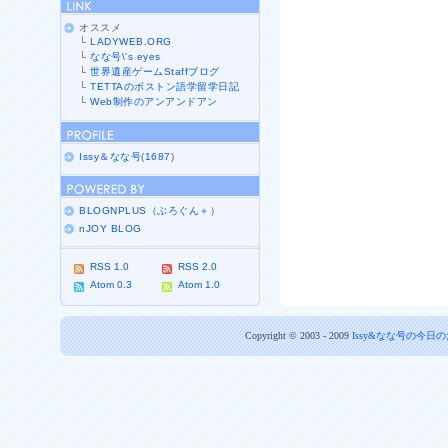
オススメ
└
LADYWEB.ORG
└
なな号\'s eyes
└
世界遺産ゲームStaffブログ
└
TETTAのボストン語学留学日記
└
Web制作のアンアンドアン
Issy＆なな号
(
1687
)
BLOGNPLUS（ぶろぐん＋）
nJOY BLOG
RSS 1.0
RSS 2.0
Atom 0.3
Atom 1.0
Copyright © 2003 - 2009
Issy&なな号の今日