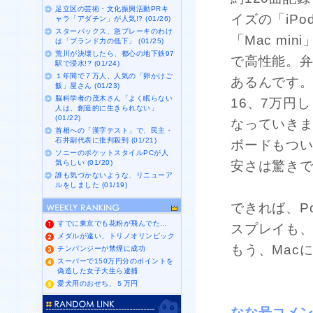
足立区の芸術・文化振興活動PRキ
イズの「iPo
ャラ「アダチン」が人気!? (01/26)
スターバックス、急ブレーキのわけ
「Mac m
は「ブランド力の低下」 (01/25)
荒川が決壊したら、都心の地下鉄97
で高性能。弁
駅で浸水!? (01/24)
１年間で７万人、人気の「卵かけご
あるんです。
飯」屋さん (01/23)
脳科学者の茂木さん「よく眠らない
16、7万円
人は、創造的に生きられない」
(01/22)
なっていきま
首相への「漢字テスト」で、民主・
石井副代表に批判殺到 (01/21)
ボードもつ
ソニーのポケットスタイルPCが人
気らしい (01/20)
安さは驚き
誰も気づかないような、リニューア
ルをしました (01/19)
できれば、Po
すでに東京でも花粉が飛んでた…
スプレイも
メダルが遠い、トリノオリンピック
もう、Mac
チンパンジーが禁煙に成功
スーパーで150万円分のポイントを
偽造した女子大生ら逮捕
愛犬用のおせち、５万円
なな号コメ