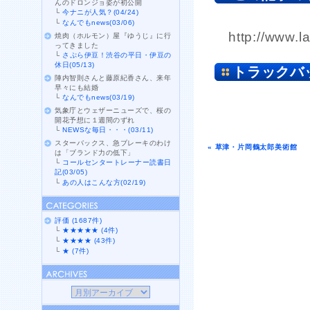
んのドロンジョ姿が初公開
└
今ナニが人気？(04/24)
└
なんでもnews(03/06)
http://www.l
焼肉（ホルモン）屋『ゆうじ』に行
ってきました
└
さぷら伊豆！渋谷の平日・伊豆の
休日(05/13)
トラックバ
陣内智則さんと藤原紀香さん、来年
早々にも結婚
└
なんでもnews(03/19)
気象庁とウェザーニューズで、桜の
開花予想に１週間のずれ
└
NEWSな毎日・・・(03/11)
スターバックス、急ブレーキのわけ
« 草津・片岡鶴太郎美術館
は「ブランド力の低下」
└
コールセンタートレーナー読書日
記(03/05)
└
あの人はこんな方(02/19)
評価 (1687件)
└
★★★★★ (4件)
└
★★★★ (43件)
└
★ (7件)