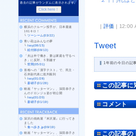
過去の記事がランダムに表示されます。
|
評価
| 12:00
横浜のクルーン投手が、日本最速
161キロ！
└
ツーシーム(03/22)
青い花はみんなの夢
Tweet
└
Issy(08/15)
└
絵付師(08/13)
「夫は外で働き、妻は家庭を守るべ
き」に反対、５割越す
1年前の今日の記
└
世間(05/31)
首相への「漢字テスト」で、民主・
石井副代表に批判殺到
└
Issy(01/28)
└
蒼硝子(01/28)
この記事に
映画『ヤッターマン』、深田恭子さ
んのドロンジョ姿が初公開
└
Issy(01/20)
└
蒼硝子(01/19)
コメント
深沢の焼肉屋『米沢屋』に行ってき
ました
└
食べ歩き.jp(09/19)
この記事の
映画『ヤッターマン』、深田恭子さ