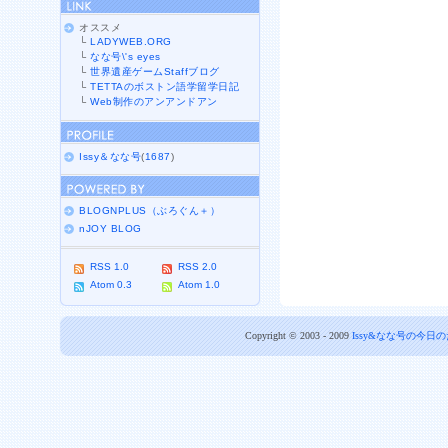
オススメ
└
LADYWEB.ORG
└
なな号\'s eyes
└
世界遺産ゲームStaffブログ
└
TETTAのボストン語学留学日記
└
Web制作のアンアンドアン
Issy＆なな号
(
1687
)
BLOGNPLUS（ぶろぐん＋）
nJOY BLOG
RSS 1.0
RSS 2.0
Atom 0.3
Atom 1.0
Copyright © 2003 - 2009
Issy&なな号の今日