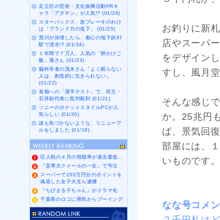
足立区の芸術・文化振興活動PRキ
ャラ「アダチン」が人気!? (01/26)
スターバックス、急ブレーキのわけ
お釣りに新
は「ブランド力の低下」 (01/25)
荒川が決壊したら、都心の地下鉄97
店やスーパ
駅で浸水!? (01/24)
１年間で７万人、人気の「卵かけご
をデザイン
飯」屋さん (01/23)
脳科学者の茂木さん「よく眠らない
すし、風月
人は、創造的に生きられない」
(01/22)
首相への「漢字テスト」で、民主・
石井副代表に批判殺到 (01/21)
そんな感じ
ソニーのポケットスタイルPCが人
気らしい (01/20)
か。25兆円
誰も気づかないような、リニューア
ば、景気回
ルをしました (01/19)
部屋には、
巨人戦の４月の視聴率が過去最低…
いものです
『盲導犬クイールの一生』で号泣
スーパーで150万円分のポイントを
偽造した女子大生ら逮捕
『ちびまる子ちゃん』がドラマ化
千葉県のロゴに県民からブーイング
なな号コメ
２千円札は