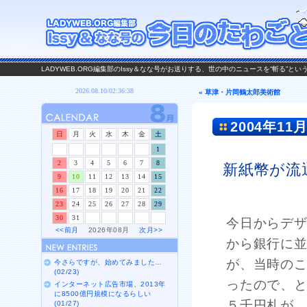
LADYWEB.ORG編集部のIssy＆なな号がお送りする、世の中のニュースを“斬る”と
« 草津・片岡鶴太郎美術館
2004年11月
日
月
火
水
木
金
土
1
2
3
4
5
6
7
8
新紙幣が流
9
10
11
12
13
14
15
16
17
18
19
20
21
22
23
24
25
26
27
28
29
30
31
今日からデ
<<前月
2026年08月
次月>>
から銀行に並
が、当時の
今さらですが、始めてみました…
(02/23)
ったので、
インターネット広告市場、2013年
に8500億円規模になるらしい
５千円札が
(01/27)