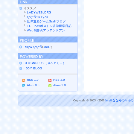
オススメ
└
LADYWEB.ORG
└
なな号\'s eyes
└
世界遺産ゲームStaffブログ
└
TETTAのボストン語学留学日記
└
Web制作のアンアンドアン
Issy＆なな号
(
1687
)
BLOGNPLUS（ぶろぐん＋）
nJOY BLOG
RSS 1.0
RSS 2.0
Atom 0.3
Atom 1.0
Copyright © 2003 - 2009
Issy&なな号の今日