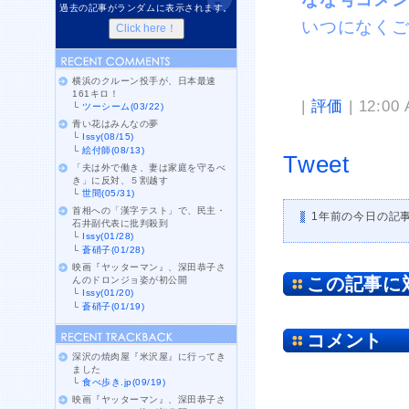
過去の記事がランダムに表示されます。
いつになく
横浜のクルーン投手が、日本最速
161キロ！
|
評価
| 12:00
└
ツーシーム(03/22)
青い花はみんなの夢
└
Issy(08/15)
└
絵付師(08/13)
Tweet
「夫は外で働き、妻は家庭を守るべ
き」に反対、５割越す
└
世間(05/31)
首相への「漢字テスト」で、民主・
1年前の今日の記
石井副代表に批判殺到
└
Issy(01/28)
└
蒼硝子(01/28)
映画『ヤッターマン』、深田恭子さ
この記事に
んのドロンジョ姿が初公開
└
Issy(01/20)
└
蒼硝子(01/19)
コメント
深沢の焼肉屋『米沢屋』に行ってき
ました
└
食べ歩き.jp(09/19)
映画『ヤッターマン』、深田恭子さ