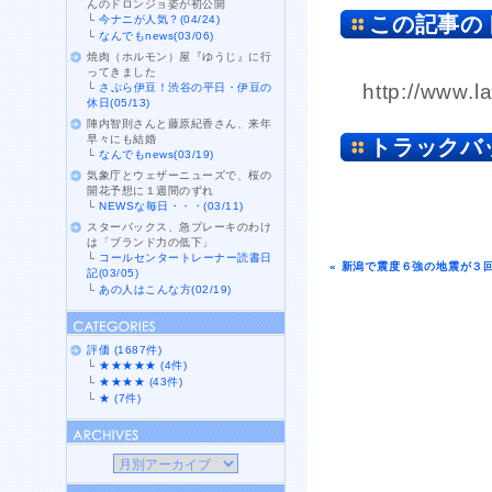
んのドロンジョ姿が初公開
この記事の
└
今ナニが人気？(04/24)
└
なんでもnews(03/06)
焼肉（ホルモン）屋『ゆうじ』に行
ってきました
http://www.l
└
さぷら伊豆！渋谷の平日・伊豆の
休日(05/13)
陣内智則さんと藤原紀香さん、来年
早々にも結婚
トラックバ
└
なんでもnews(03/19)
気象庁とウェザーニューズで、桜の
開花予想に１週間のずれ
└
NEWSな毎日・・・(03/11)
スターバックス、急ブレーキのわけ
は「ブランド力の低下」
└
コールセンタートレーナー読書日
« 新潟で震度６強の地震が３
記(03/05)
└
あの人はこんな方(02/19)
評価 (1687件)
└
★★★★★ (4件)
└
★★★★ (43件)
└
★ (7件)