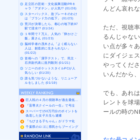
足立区の芸術・文化振興活動PRキ
んどん哀れ
ャラ「アダチン」が人気!? (01/26)
スターバックス、急ブレーキのわけ
は「ブランド力の低下」 (01/25)
荒川が決壊したら、都心の地下鉄97
ただ、視聴
駅で浸水!? (01/24)
１年間で７万人、人気の「卵かけご
るんじゃな
飯」屋さん (01/23)
脳科学者の茂木さん「よく眠らない
い点が多々
人は、創造的に生きられない」
(01/22)
にダイジェ
首相への「漢字テスト」で、民主・
石井副代表に批判殺到 (01/21)
やってくださ
ソニーのポケットスタイルPCが人
気らしい (01/20)
いんだから
誰も気づかないような、リニューア
ルをしました (01/19)
でも、あれ
巨人戦の４月の視聴率が過去最低…
レントを球
『盲導犬クイールの一生』で号泣
ールの時のN
スーパーで150万円分のポイントを
偽造した女子大生ら逮捕
『ちびまる子ちゃん』がドラマ化
千葉県のロゴに県民からブーイング
なな号コメ