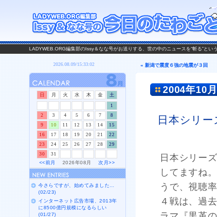
LADYWEB.ORG編集部のIssy＆なな号がお送りする、世の中のニュースを“斬る”と
« 新潟で震度６強の地震が３回
2004年10月
日
月
火
水
木
金
土
1
2
3
4
5
6
7
8
日本シリー
9
10
11
12
13
14
15
16
17
18
19
20
21
22
23
24
25
26
27
28
29
30
31
日本シリー
<<前月
2026年08月
次月>>
してますね
うで、視聴率
今さらですが、始めてみました…
(02/23)
４戦は、過去
インターネット広告市場、2013年
に8500億円規模になるらしい
ラマ『黒革
(01/27)