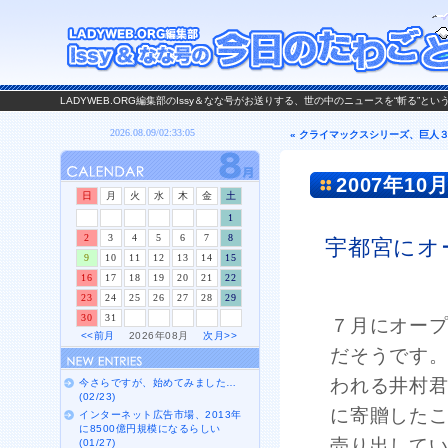
LADYWEB.ORG編集部のIssy＆なな号がお送りする、世の中のニュースを“斬る”と
« クライマックスシリーズ、巨人
2007年10月
日
月
火
水
木
金
土
1
2
3
4
5
6
7
8
宇都宮にオ
9
10
11
12
13
14
15
16
17
18
19
20
21
22
23
24
25
26
27
28
29
30
31
７月にオー
<<前月
2026年08月
次月>>
だそうです
われる井村君
今さらですが、始めてみました…
(02/23)
に寄贈した
インターネット広告市場、2013年
に8500億円規模になるらしい
売り出して
(01/27)