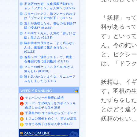
足立区の芸術・文化振興活動PRキ
ャラ「アダチン」が人気!? (01/26)
スターバックス、急ブレーキのわけ
「妖精」っ
は「ブランド力の低下」 (01/25)
荒川が決壊したら、都心の地下鉄97
料があるっ
駅で浸水!? (01/24)
１年間で７万人、人気の「卵かけご
す」といっ
飯」屋さん (01/23)
脳科学者の茂木さん「よく眠らない
ん。今の鈍
人は、創造的に生きられない」
(01/22)
と、ピクシ
首相への「漢字テスト」で、民主・
石井副代表に批判殺到 (01/21)
は、「ドラク
ソニーのポケットスタイルPCが人
気らしい (01/20)
誰も気づかないような、リニューア
妖精は、イ
ルをしました (01/19)
す。羽根の
チンパンジーが禁煙に成功
たずらをし
スーパーで150万円分のポイントを
偽造した女子大生ら逮捕
とはどう違
千葉県のロゴに県民からブーイング
妖精のせい
ミスコン開催をめぐり、京大が混乱
やせてる男子は発がん率が高い？