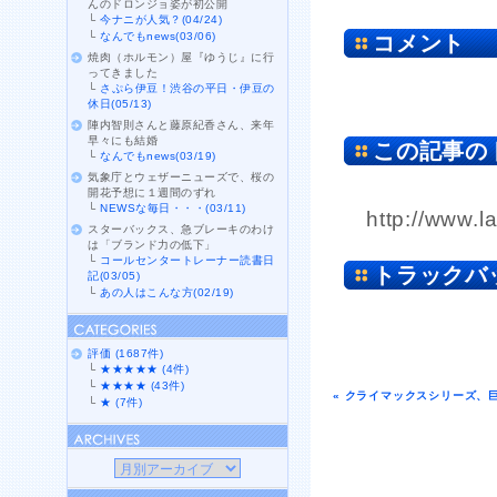
んのドロンジョ姿が初公開
└
今ナニが人気？(04/24)
└
なんでもnews(03/06)
コメント
焼肉（ホルモン）屋『ゆうじ』に行
ってきました
└
さぷら伊豆！渋谷の平日・伊豆の
休日(05/13)
陣内智則さんと藤原紀香さん、来年
早々にも結婚
この記事の
└
なんでもnews(03/19)
気象庁とウェザーニューズで、桜の
開花予想に１週間のずれ
└
NEWSな毎日・・・(03/11)
http://www.l
スターバックス、急ブレーキのわけ
は「ブランド力の低下」
└
コールセンタートレーナー読書日
トラックバ
記(03/05)
└
あの人はこんな方(02/19)
評価 (1687件)
└
★★★★★ (4件)
└
★★★★ (43件)
« クライマックスシリーズ、
└
★ (7件)