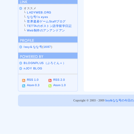
オススメ
└
LADYWEB.ORG
└
なな号\'s eyes
└
世界遺産ゲームStaffブログ
└
TETTAのボストン語学留学日記
└
Web制作のアンアンドアン
Issy＆なな号
(
1687
)
BLOGNPLUS（ぶろぐん＋）
nJOY BLOG
RSS 1.0
RSS 2.0
Atom 0.3
Atom 1.0
Copyright © 2003 - 2009
Issy&なな号の今日