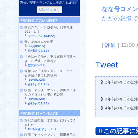
過去の記事がランダムに表示されます。
なな号コメ
ただの怠慢
横浜のクルーン投手が、日本最速
161キロ！
└
ツーシーム(03/22)
青い花はみんなの夢
|
評価
| 12:00
└
Issy(08/15)
└
絵付師(08/13)
「夫は外で働き、妻は家庭を守るべ
き」に反対、５割越す
Tweet
└
世間(05/31)
首相への「漢字テスト」で、民主・
石井副代表に批判殺到
└
Issy(01/28)
2年前の今日の記
└
蒼硝子(01/28)
映画『ヤッターマン』、深田恭子さ
んのドロンジョ姿が初公開
└
Issy(01/20)
3年前の今日の記
└
蒼硝子(01/19)
4年前の今日の記
深沢の焼肉屋『米沢屋』に行ってき
ました
└
食べ歩き.jp(09/19)
この記事に
映画『ヤッターマン』、深田恭子さ