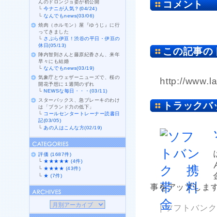
んのドロンジョ姿が初公開
コメント
└
今ナニが人気？(04/24)
└
なんでもnews(03/06)
焼肉（ホルモン）屋『ゆうじ』に行
ってきました
└
さぷら伊豆！渋谷の平日・伊豆の
休日(05/13)
この記事の
陣内智則さんと藤原紀香さん、来年
早々にも結婚
└
なんでもnews(03/19)
気象庁とウェザーニューズで、桜の
http://www.l
開花予想に１週間のずれ
└
NEWSな毎日・・・(03/11)
スターバックス、急ブレーキのわけ
トラックバ
は「ブランド力の低下」
└
コールセンタートレーナー読書日
記(03/05)
└
あの人はこんな方(02/19)
評価 (1687件)
└
★★★★★ (4件)
└
★★★★ (43件)
└
★ (7件)
事をアップします
| ソフトバンク 