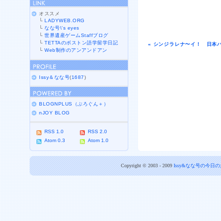
オススメ
└
LADYWEB.ORG
└
なな号\'s eyes
└
世界遺産ゲームStaffブログ
└
TETTAのボストン語学留学日記
« シンジラレナ〜イ！ 日本
└
Web制作のアンアンドアン
Issy＆なな号
(
1687
)
BLOGNPLUS（ぶろぐん＋）
nJOY BLOG
RSS 1.0
RSS 2.0
Atom 0.3
Atom 1.0
Copyright © 2003 - 2009
Issy&なな号の今日