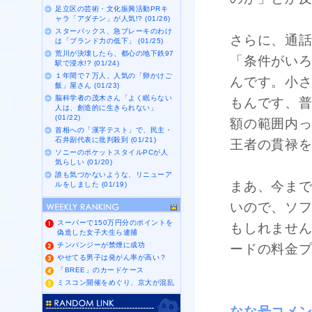
足立区の芸術・文化振興活動PRキ
ャラ「アダチン」が人気!? (01/26)
スターバックス、急ブレーキのわけ
さらに、通
は「ブランド力の低下」 (01/25)
荒川が決壊したら、都心の地下鉄97
「条件がい
駅で浸水!? (01/24)
１年間で７万人、人気の「卵かけご
んです。小
飯」屋さん (01/23)
脳科学者の茂木さん「よく眠らない
もんです、普
人は、創造的に生きられない」
(01/22)
額の範囲内
首相への「漢字テスト」で、民主・
石井副代表に批判殺到 (01/21)
王者の貫禄
ソニーのポケットスタイルPCが人
気らしい (01/20)
誰も気づかないような、リニューア
まあ、今まで
ルをしました (01/19)
いので、ソ
スーパーで150万円分のポイントを
もしれませ
偽造した女子大生ら逮捕
チンパンジーが禁煙に成功
ードの料金
やせてる男子は発がん率が高い？
「BREE」のカードケース
ミスコン開催をめぐり、京大が混乱
なな号コメ