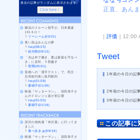
過去の記事がランダムに表示されます。
正直、あん
横浜のクルーン投手が、日本最速
161キロ！
|
評価
| 12:00
└
ツーシーム(03/22)
青い花はみんなの夢
└
Issy(08/15)
└
絵付師(08/13)
Tweet
「夫は外で働き、妻は家庭を守るべ
き」に反対、５割越す
└
世間(05/31)
首相への「漢字テスト」で、民主・
1年前の今日の記
石井副代表に批判殺到
└
Issy(01/28)
└
蒼硝子(01/28)
2年前の今日の記
映画『ヤッターマン』、深田恭子さ
んのドロンジョ姿が初公開
3年前の今日の記
└
Issy(01/20)
└
蒼硝子(01/19)
この記事に
深沢の焼肉屋『米沢屋』に行ってき
ました
└
食べ歩き.jp(09/19)
映画『ヤッターマン』、深田恭子さ