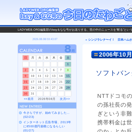
LADYWEB.ORG編集部のIssy＆なな号がお送りする、世の中のニュースを“斬る”と
« シンジラレナ〜イ！ 日本ハムが
2006年10月
日
月
火
水
木
金
土
1
2
3
4
5
6
7
8
ソフトバン
9
10
11
12
13
14
15
16
17
18
19
20
21
22
23
24
25
26
27
28
29
30
31
NTTドコモ
<<前月
2026年08月
次月>>
の孫社長の
ぎという非
今さらですが、始めてみました…
(02/23)
携帯料金は
インターネット広告市場、2013年
に8500億円規模になるらしい
のか」とか
(01/27)