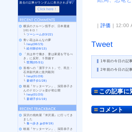
過去の記事がランダムに表示されます。
|
評価
| 12:00
横浜のクルーン投手が、日本最速
161キロ！
└
ツーシーム(03/22)
青い花はみんなの夢
Tweet
└
Issy(08/15)
└
絵付師(08/13)
「夫は外で働き、妻は家庭を守るべ
き」に反対、５割越す
1年前の今日の記
└
世間(05/31)
首相への「漢字テスト」で、民主・
2年前の今日の記
石井副代表に批判殺到
└
Issy(01/28)
└
蒼硝子(01/28)
映画『ヤッターマン』、深田恭子さ
この記事に
んのドロンジョ姿が初公開
└
Issy(01/20)
└
蒼硝子(01/19)
コメント
深沢の焼肉屋『米沢屋』に行ってき
ました
└
食べ歩き.jp(09/19)
映画『ヤッターマン』、深田恭子さ