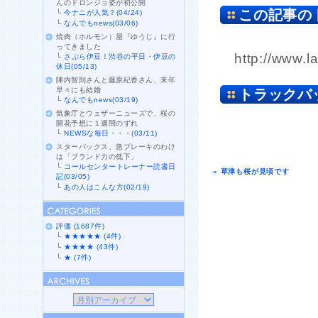
んのドロンジョ姿が初公開
この記事の
└
今ナニが人気？(04/24)
└
なんでもnews(03/06)
焼肉（ホルモン）屋『ゆうじ』に行
ってきました
http://www.l
└
さぷら伊豆！渋谷の平日・伊豆の
休日(05/13)
陣内智則さんと藤原紀香さん、来年
早々にも結婚
トラックバ
└
なんでもnews(03/19)
気象庁とウェザーニューズで、桜の
開花予想に１週間のずれ
└
NEWSな毎日・・・(03/11)
スターバックス、急ブレーキのわけ
は「ブランド力の低下」
└
コールセンタートレーナー読書日
« 草津も桜が見頃です
記(03/05)
└
あの人はこんな方(02/19)
評価 (1687件)
└
★★★★★ (4件)
└
★★★★ (43件)
└
★ (7件)