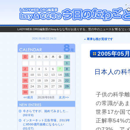
LADYWEB.ORG編集部のIssy＆なな号がお送りする、世の中のニュースを“斬る”と
« 草津も桜が見頃です
2005年05月
日
月
火
水
木
金
土
1
2
3
4
5
6
7
8
日本人の科
9
10
11
12
13
14
15
16
17
18
19
20
21
22
23
24
25
26
27
28
29
30
31
子供の科学
<<前月
2026年08月
次月>>
の常識があま
世界17か国
今さらですが、始めてみました…
(02/23)
正解率54%
インターネット広告市場、2013年
に8500億円規模になるらしい
の73%。ア
(01/27)