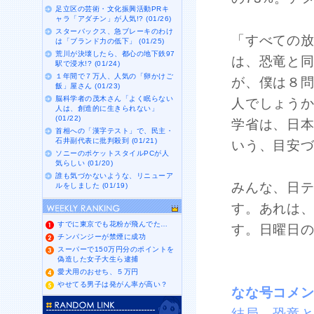
足立区の芸術・文化振興活動PRキ
ャラ「アダチン」が人気!? (01/26)
スターバックス、急ブレーキのわけ
「すべての
は「ブランド力の低下」 (01/25)
荒川が決壊したら、都心の地下鉄97
は、恐竜と同
駅で浸水!? (01/24)
１年間で７万人、人気の「卵かけご
が、僕は８
飯」屋さん (01/23)
脳科学者の茂木さん「よく眠らない
人でしょう
人は、創造的に生きられない」
(01/22)
学省は、日
首相への「漢字テスト」で、民主・
石井副代表に批判殺到 (01/21)
いう、目安
ソニーのポケットスタイルPCが人
気らしい (01/20)
誰も気づかないような、リニューア
みんな、日
ルをしました (01/19)
す。あれは
すでに東京でも花粉が飛んでた…
す。日曜日
チンパンジーが禁煙に成功
スーパーで150万円分のポイントを
偽造した女子大生ら逮捕
愛犬用のおせち、５万円
やせてる男子は発がん率が高い？
なな号コメ
結局、恐竜