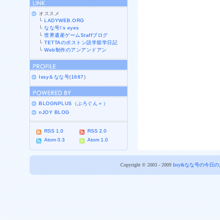
オススメ
└
LADYWEB.ORG
└
なな号\'s eyes
└
世界遺産ゲームStaffブログ
└
TETTAのボストン語学留学日記
└
Web制作のアンアンドアン
Issy＆なな号
(
1687
)
BLOGNPLUS（ぶろぐん＋）
nJOY BLOG
RSS 1.0
RSS 2.0
Atom 0.3
Atom 1.0
Copyright © 2003 - 2009
Issy&なな号の今日