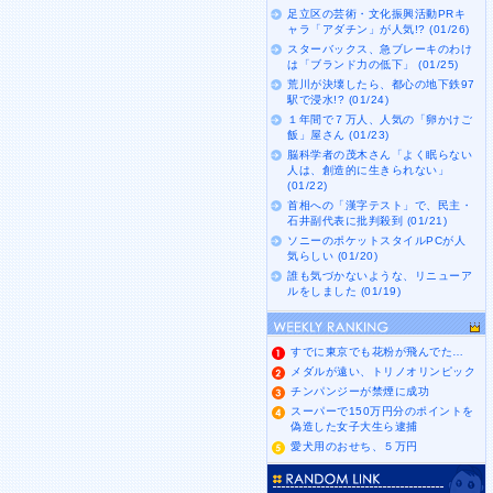
足立区の芸術・文化振興活動PRキ
ャラ「アダチン」が人気!? (01/26)
スターバックス、急ブレーキのわけ
は「ブランド力の低下」 (01/25)
荒川が決壊したら、都心の地下鉄97
駅で浸水!? (01/24)
１年間で７万人、人気の「卵かけご
飯」屋さん (01/23)
脳科学者の茂木さん「よく眠らない
人は、創造的に生きられない」
(01/22)
首相への「漢字テスト」で、民主・
石井副代表に批判殺到 (01/21)
ソニーのポケットスタイルPCが人
気らしい (01/20)
誰も気づかないような、リニューア
ルをしました (01/19)
すでに東京でも花粉が飛んでた…
メダルが遠い、トリノオリンピック
チンパンジーが禁煙に成功
スーパーで150万円分のポイントを
偽造した女子大生ら逮捕
愛犬用のおせち、５万円