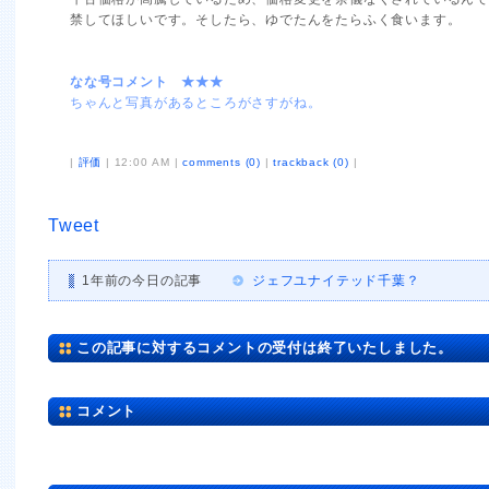
禁してほしいです。そしたら、ゆでたんをたらふく食います。
なな号コメント ★★★
ちゃんと写真があるところがさすがね。
|
評価
| 12:00 AM |
comments (0)
|
trackback (0)
|
Tweet
1年前の今日の記事
ジェフユナイテッド千葉？
この記事に対するコメントの受付は終了いたしました。
コメント