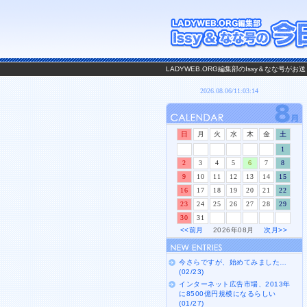
LADYWEB.ORG編集部のIssy＆なな号
日
月
火
水
木
金
土
1
2
3
4
5
6
7
8
9
10
11
12
13
14
15
16
17
18
19
20
21
22
23
24
25
26
27
28
29
30
31
<<前月
2026年08月
次月>>
今さらですが、始めてみました…
(02/23)
インターネット広告市場、2013年
に8500億円規模になるらしい
(01/27)