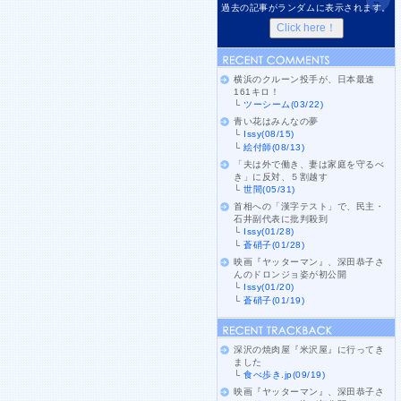
過去の記事がランダムに表示されます。
横浜のクルーン投手が、日本最速
161キロ！
└
ツーシーム(03/22)
青い花はみんなの夢
└
Issy(08/15)
└
絵付師(08/13)
「夫は外で働き、妻は家庭を守るべ
き」に反対、５割越す
└
世間(05/31)
首相への「漢字テスト」で、民主・
石井副代表に批判殺到
└
Issy(01/28)
└
蒼硝子(01/28)
映画『ヤッターマン』、深田恭子さ
んのドロンジョ姿が初公開
└
Issy(01/20)
└
蒼硝子(01/19)
深沢の焼肉屋『米沢屋』に行ってき
ました
└
食べ歩き.jp(09/19)
映画『ヤッターマン』、深田恭子さ