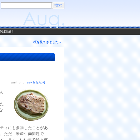
00回達成！
桜を見てきました »
author :
Issy＆なな号
ん
でた
な
ーティにも参加したことがあ
…。ただ、米産牛肉問題で、
です。早く、いい形で輸入解