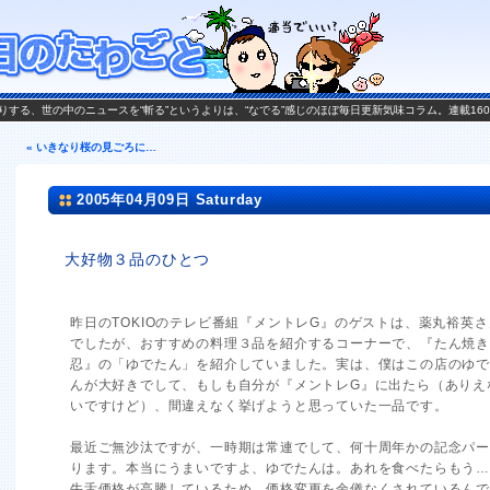
がお送りする、世の中のニュースを“斬る”というよりは、“なでる”感じのほぼ毎日更新気味コラム。連載16
« いきなり桜の見ごろに…
2005年04月09日 Saturday
大好物３品のひとつ
昨日のTOKIOのテレビ番組『メントレG』のゲストは、薬丸裕英さ
でしたが、おすすめの料理３品を紹介するコーナーで、『たん焼き
忍』の「ゆでたん」を紹介していました。実は、僕はこの店のゆ
んが大好きでして、もしも自分が『メントレG』に出たら（ありえ
いですけど）、間違えなく挙げようと思っていた一品です。
最近ご無沙汰ですが、一時期は常連でして、何十周年かの記念パ
ります。本当にうまいですよ、ゆでたんは。あれを食べたらもう
牛舌価格が高騰しているため、価格変更を余儀なくされているん