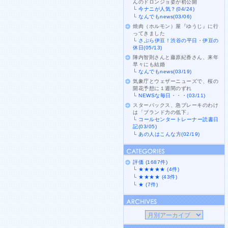
んのドロンジョ姿が初公開
└
今ナニが人気？(04/24)
└
なんでもnews(03/06)
焼肉（ホルモン）屋『ゆうじ』に行
ってきました
└
さぷら伊豆！渋谷の平日・伊豆の
休日(05/13)
陣内智則さんと藤原紀香さん、来年
早々にも結婚
└
なんでもnews(03/19)
気象庁とウェザーニューズで、桜の
開花予想に１週間のずれ
└
NEWSな毎日・・・(03/11)
スターバックス、急ブレーキのわけ
は「ブランド力の低下」
└
コールセンタートレーナー読書日
記(03/05)
└
あの人はこんな方(02/19)
評価 (1687件)
└
★★★★★ (4件)
└
★★★★ (43件)
└
★ (7件)