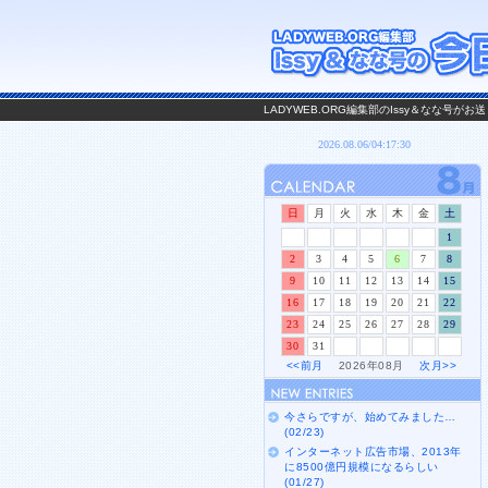
LADYWEB.ORG編集部のIssy＆なな号
日
月
火
水
木
金
土
1
2
3
4
5
6
7
8
9
10
11
12
13
14
15
16
17
18
19
20
21
22
23
24
25
26
27
28
29
30
31
<<前月
2026年08月
次月>>
今さらですが、始めてみました…
(02/23)
インターネット広告市場、2013年
に8500億円規模になるらしい
(01/27)