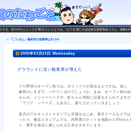
がお送りする、世の中のニュースを“斬る”というよりは、“なでる”感じのほぼ毎日更新気味コラム。連載16
« 『ごくせん』最終回の視聴率は32.5%
2005年03月23日 Wednesday
グラウンドに近い観客席が増えた
プロ野球のオープン戦では、オリックスが首位なんですね。逆に
練習のしすぎで、バテているのでしょうか。まあ、オープン戦の
せんが。メジャーリーグや、欽ちゃん球団に話題をさらわてます
「アジア・シリーズ」もあるし、盛り上がっていきましょう。
楽天のフルキャストスタジアム宮城をはじめ、東京ドームなどで
ったり、横浜スタジアムでも、内野席のネットを地面から85cmと
く、選手を身近に感じられる工夫がされています。