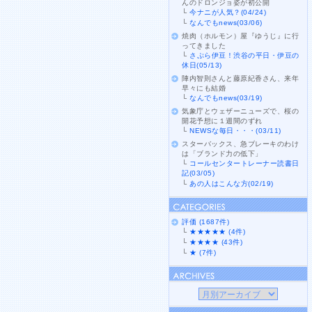
んのドロンジョ姿が初公開
└
今ナニが人気？(04/24)
└
なんでもnews(03/06)
焼肉（ホルモン）屋『ゆうじ』に行
ってきました
└
さぷら伊豆！渋谷の平日・伊豆の
休日(05/13)
陣内智則さんと藤原紀香さん、来年
早々にも結婚
└
なんでもnews(03/19)
気象庁とウェザーニューズで、桜の
開花予想に１週間のずれ
└
NEWSな毎日・・・(03/11)
スターバックス、急ブレーキのわけ
は「ブランド力の低下」
└
コールセンタートレーナー読書日
記(03/05)
└
あの人はこんな方(02/19)
評価 (1687件)
└
★★★★★ (4件)
└
★★★★ (43件)
└
★ (7件)