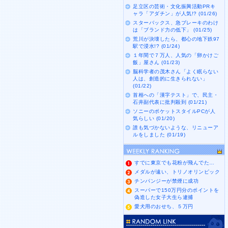
足立区の芸術・文化振興活動PRキ
ャラ「アダチン」が人気!? (01/26)
スターバックス、急ブレーキのわけ
は「ブランド力の低下」 (01/25)
荒川が決壊したら、都心の地下鉄97
駅で浸水!? (01/24)
１年間で７万人、人気の「卵かけご
飯」屋さん (01/23)
脳科学者の茂木さん「よく眠らない
人は、創造的に生きられない」
(01/22)
首相への「漢字テスト」で、民主・
石井副代表に批判殺到 (01/21)
ソニーのポケットスタイルPCが人
気らしい (01/20)
誰も気づかないような、リニューア
ルをしました (01/19)
すでに東京でも花粉が飛んでた…
メダルが遠い、トリノオリンピック
チンパンジーが禁煙に成功
スーパーで150万円分のポイントを
偽造した女子大生ら逮捕
愛犬用のおせち、５万円