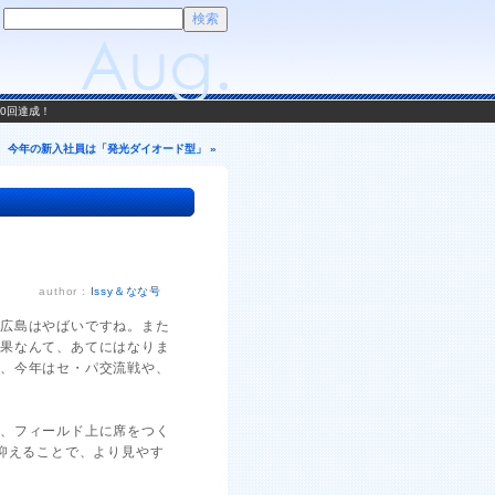
00回達成！
今年の新入社員は「発光ダイオード型」 »
author :
Issy＆なな号
、広島はやばいですね。また
結果なんて、あてにはなりま
が、今年はセ・パ交流戦や、
は、フィールド上に席をつく
抑えることで、より見やす