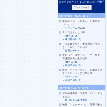
過去の記事がランダムに表示されます。
横浜のクルーン投手が、日本最速
161キロ！
└
ツーシーム(03/22)
青い花はみんなの夢
└
Issy(08/15)
└
絵付師(08/13)
「夫は外で働き、妻は家庭を守るべ
き」に反対、５割越す
└
世間(05/31)
首相への「漢字テスト」で、民主・
石井副代表に批判殺到
└
Issy(01/28)
└
蒼硝子(01/28)
映画『ヤッターマン』、深田恭子さ
んのドロンジョ姿が初公開
└
Issy(01/20)
└
蒼硝子(01/19)
深沢の焼肉屋『米沢屋』に行ってき
ました
└
食べ歩き.jp(09/19)
映画『ヤッターマン』、深田恭子さ