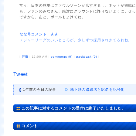
常々、日本の球場はファウルゾーンが広すぎるし、ネットが観戦
も、ファンのみなさん、絶対にグラウンドに降りないように。せ
ですから。あと、ボールもよけてね。
なな号コメント ★★
メジャーリーグのいいところが、少しずつ採用されきてるわね。
|
評価
| 12:00 AM |
comments (0)
|
trackback (0)
|
Tweet
1年前の今日の記事
地下鉄の路線名と駅名を記号化
この記事に対するコメントの受付は終了いたしました。
コメント