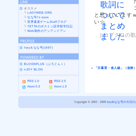
オススメ
└
LADYWEB.ORG
と思っています
└
なな号\'s eyes
い☆
└
世界遺産ゲームStaffブログ
└
TETTAのボストン語学留学日記
└
Web制作のアンアンドアン
| コブクロの歌詞
Issy＆なな号
(
1687
)
BLOGNPLUS（ぶろぐん＋）
« 「日暮里・舎人線」（仮称
nJOY BLOG
RSS 1.0
RSS 2.0
Atom 0.3
Atom 1.0
Copyright © 2003 - 2009
Issy&なな号の今日