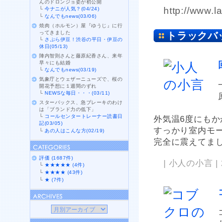
んのドロンジョ姿が初公開
http://www.l
└
今ナニが人気？(04/24)
└
なんでもnews(03/06)
焼肉（ホルモン）屋『ゆうじ』に行
ってきました
トラックバ
└
さぷら伊豆！渋谷の平日・伊豆の
休日(05/13)
陣内智則さんと藤原紀香さん、来年
早々にも結婚
└
なんでもnews(03/19)
気象庁とウェザーニューズで、桜の
開花予想に１週間のずれ
└
NEWSな毎日・・・(03/11)
スターバックス、急ブレーキのわけ
は「ブランド力の低下」
└
コールセンタートレーナー読書日
外気温6度にも
記(03/05)
すっかり室内モ
└
あの人はこんな方(02/19)
完全に震えてました
評価 (1687件)
| 小人の小言 | 2
└
★★★★★ (4件)
└
★★★★ (43件)
└
★ (7件)