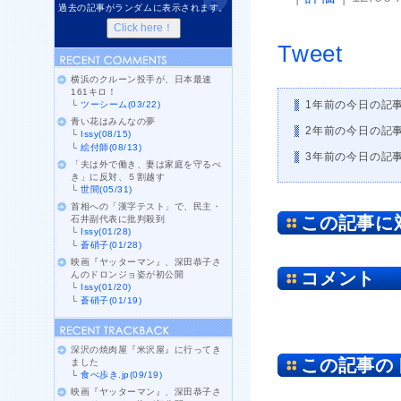
過去の記事がランダムに表示されます。
Tweet
横浜のクルーン投手が、日本最速
161キロ！
1年前の今日の記
└
ツーシーム(03/22)
青い花はみんなの夢
2年前の今日の記
└
Issy(08/15)
└
絵付師(08/13)
3年前の今日の記
「夫は外で働き、妻は家庭を守るべ
き」に反対、５割越す
└
世間(05/31)
首相への「漢字テスト」で、民主・
この記事に
石井副代表に批判殺到
└
Issy(01/28)
└
蒼硝子(01/28)
映画『ヤッターマン』、深田恭子さ
コメント
んのドロンジョ姿が初公開
└
Issy(01/20)
└
蒼硝子(01/19)
深沢の焼肉屋『米沢屋』に行ってき
この記事の
ました
└
食べ歩き.jp(09/19)
映画『ヤッターマン』、深田恭子さ