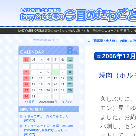
LADYWEB.ORG編集部のIssy＆なな号がお送りする、世の中のニュースを“斬る”と
« 「日暮里・舎人線」（仮称）の
2006年12月
日
月
火
水
木
金
土
1
2
3
4
5
6
7
8
焼肉（ホル
9
10
11
12
13
14
15
16
17
18
19
20
21
22
23
24
25
26
27
28
29
30
31
久しぶりに
<<前月
2026年08月
次月>>
モン）屋『
ました。お
今さらですが、始めてみました…
(02/23)
バ刺し、セ
インターネット広告市場、2013年
に8500億円規模になるらしい
ートして、
(01/27)