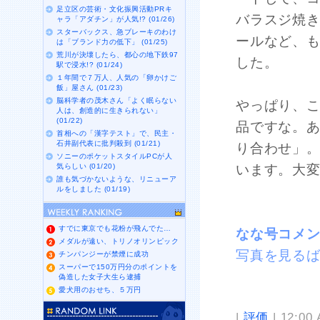
足立区の芸術・文化振興活動PRキ
バラスジ焼
ャラ「アダチン」が人気!? (01/26)
スターバックス、急ブレーキのわけ
ールなど、
は「ブランド力の低下」 (01/25)
荒川が決壊したら、都心の地下鉄97
した。
駅で浸水!? (01/24)
１年間で７万人、人気の「卵かけご
飯」屋さん (01/23)
脳科学者の茂木さん「よく眠らない
やっぱり、
人は、創造的に生きられない」
(01/22)
品ですな。
首相への「漢字テスト」で、民主・
石井副代表に批判殺到 (01/21)
り合わせ」
ソニーのポケットスタイルPCが人
気らしい (01/20)
います。大
誰も気づかないような、リニューア
ルをしました (01/19)
すでに東京でも花粉が飛んでた…
なな号コメ
メダルが遠い、トリノオリンピック
写真を見る
チンパンジーが禁煙に成功
スーパーで150万円分のポイントを
偽造した女子大生ら逮捕
愛犬用のおせち、５万円
|
評価
| 12:00