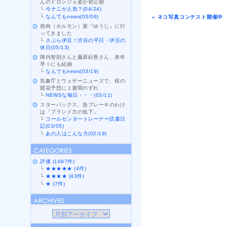
んのドロンジョ姿が初公開
└
今ナニが人気？(04/24)
└
なんでもnews(03/06)
« ネコ写真コンテスト開催中
焼肉（ホルモン）屋『ゆうじ』に行
ってきました
└
さぷら伊豆！渋谷の平日・伊豆の
休日(05/13)
陣内智則さんと藤原紀香さん、来年
早々にも結婚
└
なんでもnews(03/19)
気象庁とウェザーニューズで、桜の
開花予想に１週間のずれ
└
NEWSな毎日・・・(03/11)
スターバックス、急ブレーキのわけ
は「ブランド力の低下」
└
コールセンタートレーナー読書日
記(03/05)
└
あの人はこんな方(02/19)
評価 (1687件)
└
★★★★★ (4件)
└
★★★★ (43件)
└
★ (7件)