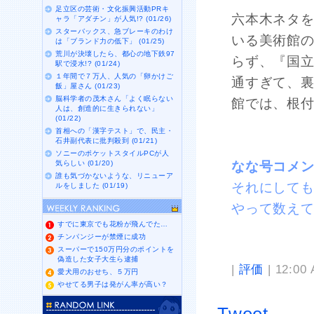
足立区の芸術・文化振興活動PRキ
六本木ネタを
ャラ「アダチン」が人気!? (01/26)
スターバックス、急ブレーキのわけ
いる美術館
は「ブランド力の低下」 (01/25)
荒川が決壊したら、都心の地下鉄97
らず、『国
駅で浸水!? (01/24)
１年間で７万人、人気の「卵かけご
通すぎて、
飯」屋さん (01/23)
脳科学者の茂木さん「よく眠らない
館では、根
人は、創造的に生きられない」
(01/22)
首相への「漢字テスト」で、民主・
石井副代表に批判殺到 (01/21)
ソニーのポケットスタイルPCが人
気らしい (01/20)
なな号コメ
誰も気づかないような、リニューア
それにして
ルをしました (01/19)
やって数え
すでに東京でも花粉が飛んでた…
チンパンジーが禁煙に成功
スーパーで150万円分のポイントを
偽造した女子大生ら逮捕
|
評価
| 12:00
愛犬用のおせち、５万円
やせてる男子は発がん率が高い？