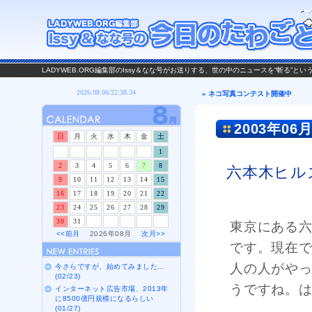
LADYWEB.ORG編集部のIssy＆なな号がお送りする、世の中のニュースを“斬る”と
« ネコ写真コンテスト開催中
2003年06月
日
月
火
水
木
金
土
1
2
3
4
5
6
7
8
六本木ヒル
9
10
11
12
13
14
15
16
17
18
19
20
21
22
23
24
25
26
27
28
29
30
31
東京にある六
<<前月
2026年08月
次月>>
です。現在で
人の人がや
今さらですが、始めてみました…
(02/23)
うですね。
インターネット広告市場、2013年
に8500億円規模になるらしい
(01/27)