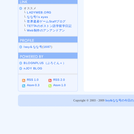
オススメ
└
LADYWEB.ORG
└
なな号\'s eyes
└
世界遺産ゲームStaffブログ
└
TETTAのボストン語学留学日記
└
Web制作のアンアンドアン
Issy＆なな号
(
1687
)
BLOGNPLUS（ぶろぐん＋）
nJOY BLOG
RSS 1.0
RSS 2.0
Atom 0.3
Atom 1.0
Copyright © 2003 - 2009
Issy&なな号の今日