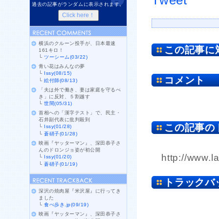
Tweet
過去の記事がランダムに表示されます。
横浜のクルーン投手が、日本最速
この記事に
161キロ！
└
ツーシーム(03/22)
青い花はみんなの夢
└
Issy(08/15)
コメント
└
絵付師(08/13)
「夫は外で働き、妻は家庭を守るべ
き」に反対、５割越す
└
世間(05/31)
首相への「漢字テスト」で、民主・
石井副代表に批判殺到
この記事の
└
Issy(01/28)
└
蒼硝子(01/28)
映画『ヤッターマン』、深田恭子さ
んのドロンジョ姿が初公開
http://www.l
└
Issy(01/20)
└
蒼硝子(01/19)
トラックバ
深沢の焼肉屋『米沢屋』に行ってき
ました
└
食べ歩き.jp(09/19)
映画『ヤッターマン』、深田恭子さ