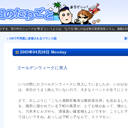
がお送りする、世の中のニュースを“斬る”というよりは、“なでる”感じのほぼ毎日更新気味コラム。連載16
« CMで不用意に多様されるフランス語
新
2003年04月28日 Monday
ゴールデンウィークに突入
いつの間にかゴールデンウィークに突入していましたが、いかが
は、休日がうまく絡んでいないので、大きなイベントが企てにくそ
さて、久しぶりに『こちら葛飾区亀有公園前派出所』を読みまし
を。随所に描かれている下町の風景が、とても味があって、懐か
ら、六本木ヒルズやら、洒落臭い建造物もよいですが、こうした
てほしいですね。あっしは下町っ子なんで、スイマセン。