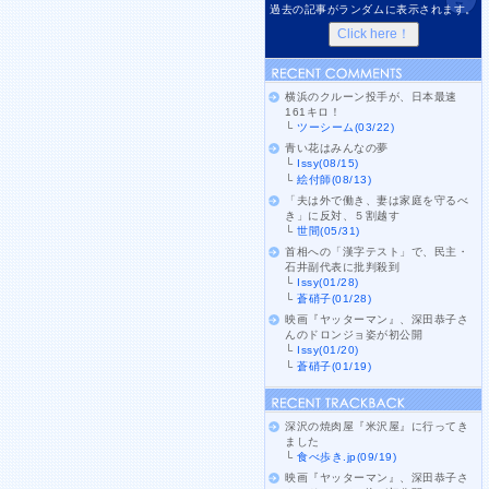
過去の記事がランダムに表示されます。
横浜のクルーン投手が、日本最速
161キロ！
└
ツーシーム(03/22)
青い花はみんなの夢
└
Issy(08/15)
└
絵付師(08/13)
「夫は外で働き、妻は家庭を守るべ
き」に反対、５割越す
└
世間(05/31)
首相への「漢字テスト」で、民主・
石井副代表に批判殺到
└
Issy(01/28)
└
蒼硝子(01/28)
映画『ヤッターマン』、深田恭子さ
んのドロンジョ姿が初公開
└
Issy(01/20)
└
蒼硝子(01/19)
深沢の焼肉屋『米沢屋』に行ってき
ました
└
食べ歩き.jp(09/19)
映画『ヤッターマン』、深田恭子さ