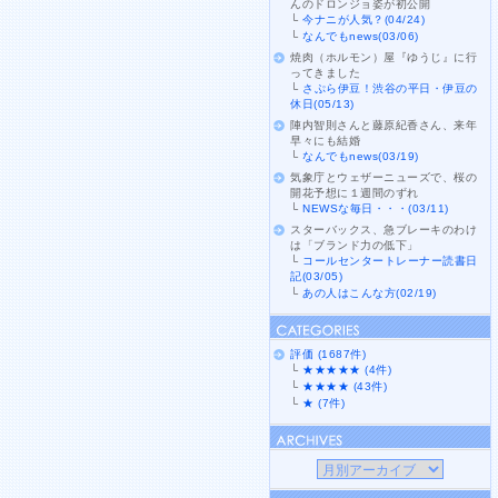
んのドロンジョ姿が初公開
└
今ナニが人気？(04/24)
└
なんでもnews(03/06)
焼肉（ホルモン）屋『ゆうじ』に行
ってきました
└
さぷら伊豆！渋谷の平日・伊豆の
休日(05/13)
陣内智則さんと藤原紀香さん、来年
早々にも結婚
└
なんでもnews(03/19)
気象庁とウェザーニューズで、桜の
開花予想に１週間のずれ
└
NEWSな毎日・・・(03/11)
スターバックス、急ブレーキのわけ
は「ブランド力の低下」
└
コールセンタートレーナー読書日
記(03/05)
└
あの人はこんな方(02/19)
評価 (1687件)
└
★★★★★ (4件)
└
★★★★ (43件)
└
★ (7件)