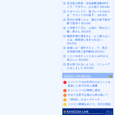
足立区の芸術・文化振興活動PRキ
ャラ「アダチン」が人気!? (01/26)
スターバックス、急ブレーキのわけ
は「ブランド力の低下」 (01/25)
荒川が決壊したら、都心の地下鉄97
駅で浸水!? (01/24)
１年間で７万人、人気の「卵かけご
飯」屋さん (01/23)
脳科学者の茂木さん「よく眠らない
人は、創造的に生きられない」
(01/22)
首相への「漢字テスト」で、民主・
石井副代表に批判殺到 (01/21)
ソニーのポケットスタイルPCが人
気らしい (01/20)
誰も気づかないような、リニューア
ルをしました (01/19)
スーパーで150万円分のポイントを
偽造した女子大生ら逮捕
チンパンジーが禁煙に成功
やせてる男子は発がん率が高い？
「BREE」のカードケース
ミスコン開催をめぐり、京大が混乱