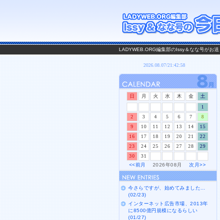
LADYWEB.ORG編集部のIssy＆なな号
日
月
火
水
木
金
土
1
2
3
4
5
6
7
8
9
10
11
12
13
14
15
16
17
18
19
20
21
22
23
24
25
26
27
28
29
30
31
<<前月
2026年08月
次月>>
今さらですが、始めてみました…
(02/23)
インターネット広告市場、2013年
に8500億円規模になるらしい
(01/27)