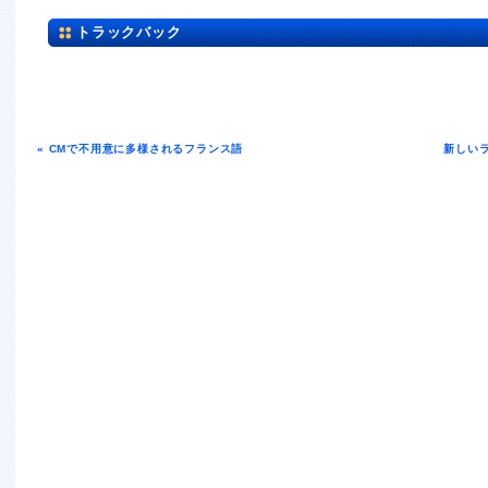
トラックバック
« CMで不用意に多様されるフランス語
新しい