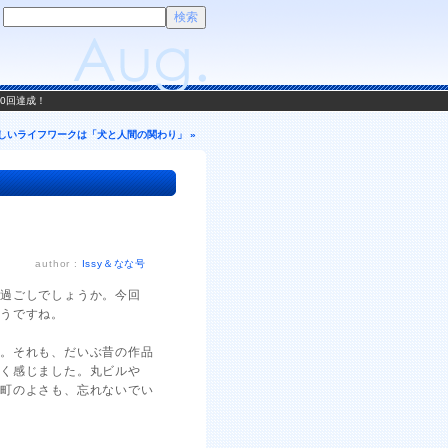
00回達成！
しいライフワークは「犬と人間の関わり」 »
author :
Issy＆なな号
お過ごしでしょうか。今回
うですね。
た。それも、だいぶ昔の作品
しく感じました。丸ビルや
下町のよさも、忘れないでい