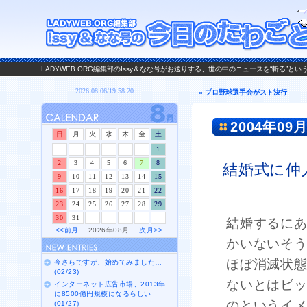
LADYWEB.ORG編集部のIssy＆なな号がお送りする、世の中のニュースを“斬る”と
« プロ野球選手会がスト決行
2004年09月
日
月
火
水
木
金
土
1
2
3
4
5
6
7
8
結婚式に仲
9
10
11
12
13
14
15
16
17
18
19
20
21
22
23
24
25
26
27
28
29
30
31
結婚するにあ
<<前月
2026年08月
次月>>
かいないそ
ほぼ消滅状
今さらですが、始めてみました…
(02/23)
ないとはビ
インターネット広告市場、2013年
に8500億円規模になるらしい
のというイ
(01/27)