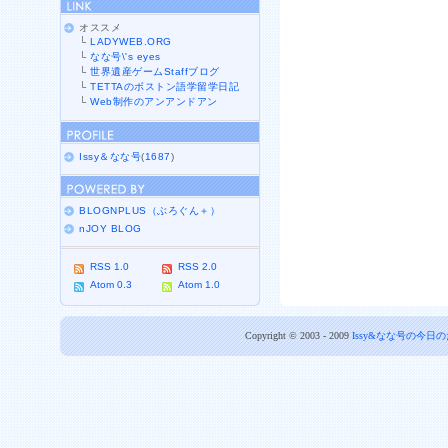
オススメ
└
LADYWEB.ORG
└
なな号\'s eyes
└
世界遺産ゲームStaffブログ
└
TETTAのボストン語学留学日記
└
Web制作のアンアンドアン
Issy＆なな号
(
1687
)
BLOGNPLUS（ぶろぐん＋）
nJOY BLOG
RSS 1.0
RSS 2.0
Atom 0.3
Atom 1.0
Copyright © 2003 - 2009
Issy&なな号の今日