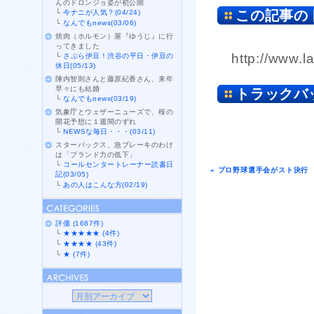
んのドロンジョ姿が初公開
この記事の
└
今ナニが人気？(04/24)
└
なんでもnews(03/06)
焼肉（ホルモン）屋『ゆうじ』に行
ってきました
http://www.l
└
さぷら伊豆！渋谷の平日・伊豆の
休日(05/13)
陣内智則さんと藤原紀香さん、来年
早々にも結婚
トラックバ
└
なんでもnews(03/19)
気象庁とウェザーニューズで、桜の
開花予想に１週間のずれ
└
NEWSな毎日・・・(03/11)
スターバックス、急ブレーキのわけ
は「ブランド力の低下」
└
コールセンタートレーナー読書日
« プロ野球選手会がスト決行
記(03/05)
└
あの人はこんな方(02/19)
評価 (1687件)
└
★★★★★ (4件)
└
★★★★ (43件)
└
★ (7件)