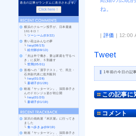
過去の記事がランダムに表示されます。
ね。
横浜のクルーン投手が、日本最速
161キロ！
|
評価
| 12:00
└
ツーシーム(03/22)
青い花はみんなの夢
└
Issy(08/15)
└
絵付師(08/13)
Tweet
「夫は外で働き、妻は家庭を守るべ
き」に反対、５割越す
└
世間(05/31)
首相への「漢字テスト」で、民主・
1年前の今日の記
石井副代表に批判殺到
└
Issy(01/28)
└
蒼硝子(01/28)
映画『ヤッターマン』、深田恭子さ
この記事に
んのドロンジョ姿が初公開
└
Issy(01/20)
└
蒼硝子(01/19)
コメント
深沢の焼肉屋『米沢屋』に行ってき
ました
└
食べ歩き.jp(09/19)
映画『ヤッターマン』、深田恭子さ