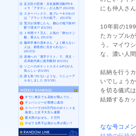
足立区の芸術・文化振興活動PRキ
にも仲人さ
ャラ「アダチン」が人気!? (01/26)
スターバックス、急ブレーキのわけ
は「ブランド力の低下」 (01/25)
荒川が決壊したら、都心の地下鉄97
10年前の1
駅で浸水!? (01/24)
１年間で７万人、人気の「卵かけご
たカップル
飯」屋さん (01/23)
脳科学者の茂木さん「よく眠らない
う。マイワ
人は、創造的に生きられない」
(01/22)
な、濃い人
首相への「漢字テスト」で、民主・
石井副代表に批判殺到 (01/21)
ソニーのポケットスタイルPCが人
気らしい (01/20)
結納を行う
誰も気づかないような、リニューア
いでしょう
ルをしました (01/19)
を切る儀式
すでに東京でも花粉が飛んでた…
結婚するカ
チンパンジーが禁煙に成功
スーパーで150万円分のポイントを
偽造した女子大生ら逮捕
愛犬用のおせち、５万円
やせてる男子は発がん率が高い？
なな号コメ
結婚の伝統