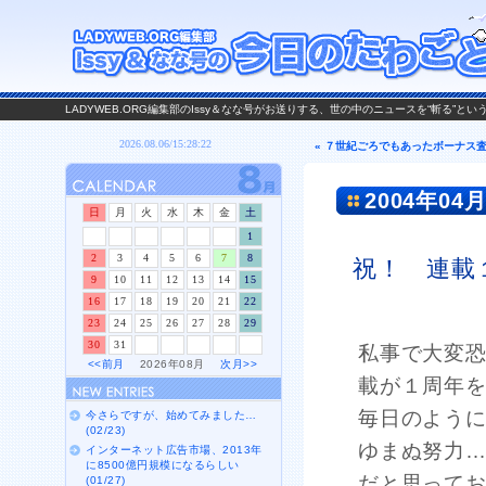
LADYWEB.ORG編集部のIssy＆なな号がお送りする、世の中のニュースを“斬る”と
« ７世紀ごろでもあったボーナス
2004年04月
日
月
火
水
木
金
土
1
2
3
4
5
6
7
8
祝！ 連載
9
10
11
12
13
14
15
16
17
18
19
20
21
22
23
24
25
26
27
28
29
30
31
私事で大変
<<前月
2026年08月
次月>>
載が１周年
毎日のよう
今さらですが、始めてみました…
(02/23)
ゆまぬ努力
インターネット広告市場、2013年
に8500億円規模になるらしい
だと思って
(01/27)