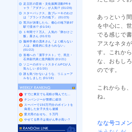
足立区の芸術・文化振興活動PRキ
ャラ「アダチン」が人気!? (01/26)
スターバックス、急ブレーキのわけ
あっという
は「ブランド力の低下」 (01/25)
荒川が決壊したら、都心の地下鉄97
を中心に、
駅で浸水!? (01/24)
１年間で７万人、人気の「卵かけご
でる感じで
飯」屋さん (01/23)
脳科学者の茂木さん「よく眠らない
アスなネタ
人は、創造的に生きられない」
(01/22)
す。これか
首相への「漢字テスト」で、民主・
石井副代表に批判殺到 (01/21)
な、おもし
ソニーのポケットスタイルPCが人
気らしい (01/20)
のです。
誰も気づかないような、リニューア
ルをしました (01/19)
これからも
すでに東京でも花粉が飛んでた…
ね。
チンパンジーが禁煙に成功
スーパーで150万円分のポイントを
偽造した女子大生ら逮捕
愛犬用のおせち、５万円
やせてる男子は発がん率が高い？
なな号コメ
そうなんだ