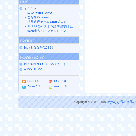
オススメ
└
LADYWEB.ORG
└
なな号\'s eyes
└
世界遺産ゲームStaffブログ
└
TETTAのボストン語学留学日記
└
Web制作のアンアンドアン
Issy＆なな号
(
1687
)
BLOGNPLUS（ぶろぐん＋）
nJOY BLOG
RSS 1.0
RSS 2.0
Atom 0.3
Atom 1.0
Copyright © 2003 - 2009
Issy&なな号の今日