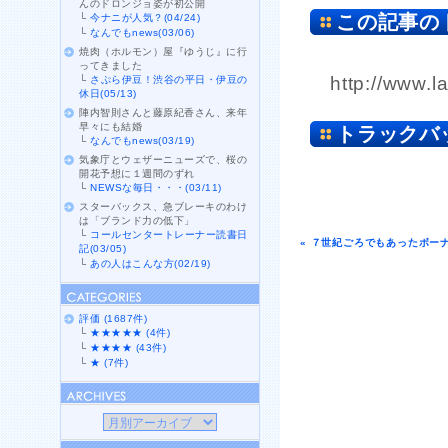
んのドロンジョ姿が初公開
この記事の
└
今ナニが人気？(04/24)
└
なんでもnews(03/06)
焼肉（ホルモン）屋『ゆうじ』に行
ってきました
http://www.l
└
さぷら伊豆！渋谷の平日・伊豆の
休日(05/13)
陣内智則さんと藤原紀香さん、来年
早々にも結婚
トラックバ
└
なんでもnews(03/19)
気象庁とウェザーニューズで、桜の
開花予想に１週間のずれ
└
NEWSな毎日・・・(03/11)
スターバックス、急ブレーキのわけ
は「ブランド力の低下」
└
コールセンタートレーナー読書日
« ７世紀ごろでもあったボー
記(03/05)
└
あの人はこんな方(02/19)
評価 (1687件)
└
★★★★★ (4件)
└
★★★★ (43件)
└
★ (7件)