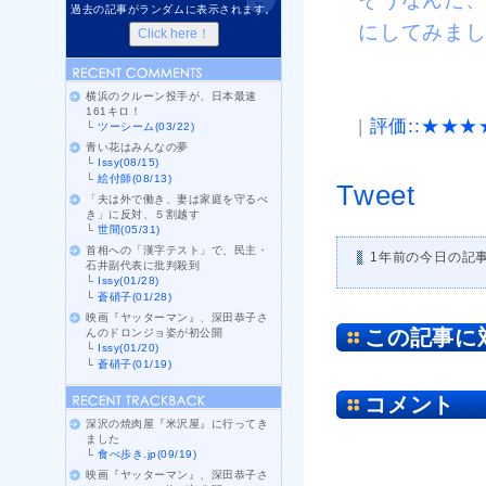
過去の記事がランダムに表示されます。
にしてみま
横浜のクルーン投手が、日本最速
161キロ！
|
評価::★★★
└
ツーシーム(03/22)
青い花はみんなの夢
└
Issy(08/15)
└
絵付師(08/13)
Tweet
「夫は外で働き、妻は家庭を守るべ
き」に反対、５割越す
└
世間(05/31)
首相への「漢字テスト」で、民主・
1年前の今日の記
石井副代表に批判殺到
└
Issy(01/28)
└
蒼硝子(01/28)
映画『ヤッターマン』、深田恭子さ
この記事に
んのドロンジョ姿が初公開
└
Issy(01/20)
└
蒼硝子(01/19)
コメント
深沢の焼肉屋『米沢屋』に行ってき
ました
└
食べ歩き.jp(09/19)
映画『ヤッターマン』、深田恭子さ