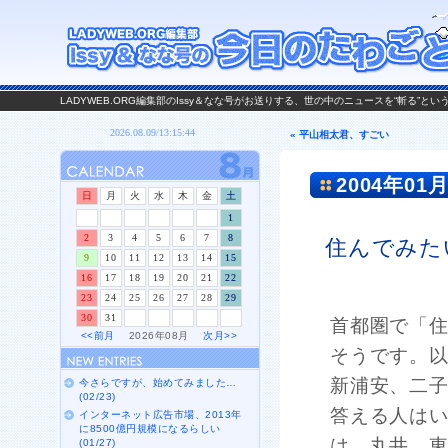
LADYWEB.ORG編集部のIssy＆なな号がお送りする、世の中のニュースを“斬る”と
« 平山相太君、すごい
2004年01月
日
月
火
水
木
金
土
1
2
3
4
5
6
7
8
住んでみた
9
10
11
12
13
14
15
16
17
18
19
20
21
22
23
24
25
26
27
28
29
30
31
首都圏で「
<<前月
2026年08月
次月>>
そうです。
新浦安、二
今さらですが、始めてみました…
(02/23)
答える人は
インターネット広告市場、2013年
に8500億円規模になるらしい
は、丸井、
(01/27)