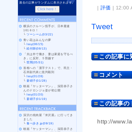
過去の記事がランダムに表示されます。
|
評価
| 12:00
Tweet
横浜のクルーン投手が、日本最速
161キロ！
└
ツーシーム(03/22)
青い花はみんなの夢
└
Issy(08/15)
└
絵付師(08/13)
「夫は外で働き、妻は家庭を守るべ
この記事に
き」に反対、５割越す
└
世間(05/31)
首相への「漢字テスト」で、民主・
石井副代表に批判殺到
コメント
└
Issy(01/28)
└
蒼硝子(01/28)
映画『ヤッターマン』、深田恭子さ
んのドロンジョ姿が初公開
└
Issy(01/20)
└
蒼硝子(01/19)
この記事の
深沢の焼肉屋『米沢屋』に行ってき
ました
http://www.l
└
食べ歩き.jp(09/19)
映画『ヤッターマン』、深田恭子さ