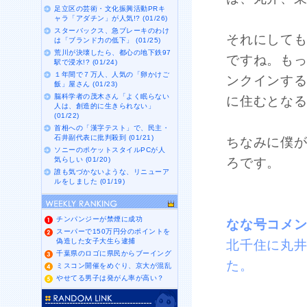
足立区の芸術・文化振興活動PRキ
ャラ「アダチン」が人気!? (01/26)
スターバックス、急ブレーキのわけ
それにして
は「ブランド力の低下」 (01/25)
荒川が決壊したら、都心の地下鉄97
ですね。も
駅で浸水!? (01/24)
１年間で７万人、人気の「卵かけご
ンクインす
飯」屋さん (01/23)
脳科学者の茂木さん「よく眠らない
に住むとな
人は、創造的に生きられない」
(01/22)
首相への「漢字テスト」で、民主・
石井副代表に批判殺到 (01/21)
ちなみに僕
ソニーのポケットスタイルPCが人
気らしい (01/20)
ろです。
誰も気づかないような、リニューア
ルをしました (01/19)
チンパンジーが禁煙に成功
なな号コメ
スーパーで150万円分のポイントを
偽造した女子大生ら逮捕
北千住に丸
千葉県のロゴに県民からブーイング
た。
ミスコン開催をめぐり、京大が混乱
やせてる男子は発がん率が高い？