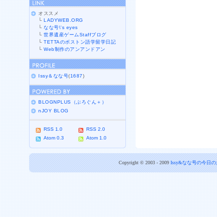
オススメ
└
LADYWEB.ORG
└
なな号\'s eyes
└
世界遺産ゲームStaffブログ
└
TETTAのボストン語学留学日記
└
Web制作のアンアンドアン
Issy＆なな号
(
1687
)
BLOGNPLUS（ぶろぐん＋）
nJOY BLOG
RSS 1.0
RSS 2.0
Atom 0.3
Atom 1.0
Copyright © 2003 - 2009
Issy&なな号の今日