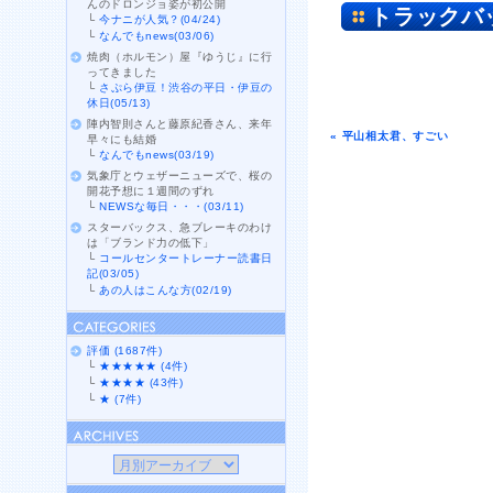
んのドロンジョ姿が初公開
トラックバ
└
今ナニが人気？(04/24)
└
なんでもnews(03/06)
焼肉（ホルモン）屋『ゆうじ』に行
ってきました
└
さぷら伊豆！渋谷の平日・伊豆の
休日(05/13)
陣内智則さんと藤原紀香さん、来年
« 平山相太君、すごい
早々にも結婚
└
なんでもnews(03/19)
気象庁とウェザーニューズで、桜の
開花予想に１週間のずれ
└
NEWSな毎日・・・(03/11)
スターバックス、急ブレーキのわけ
は「ブランド力の低下」
└
コールセンタートレーナー読書日
記(03/05)
└
あの人はこんな方(02/19)
評価 (1687件)
└
★★★★★ (4件)
└
★★★★ (43件)
└
★ (7件)