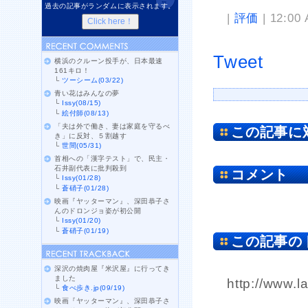
過去の記事がランダムに表示されます。
|
評価
| 12:00
Tweet
横浜のクルーン投手が、日本最速
161キロ！
└
ツーシーム(03/22)
青い花はみんなの夢
└
Issy(08/15)
└
絵付師(08/13)
「夫は外で働き、妻は家庭を守るべ
この記事に
き」に反対、５割越す
└
世間(05/31)
首相への「漢字テスト」で、民主・
石井副代表に批判殺到
コメント
└
Issy(01/28)
└
蒼硝子(01/28)
映画『ヤッターマン』、深田恭子さ
んのドロンジョ姿が初公開
└
Issy(01/20)
└
蒼硝子(01/19)
この記事の
深沢の焼肉屋『米沢屋』に行ってき
ました
http://www.l
└
食べ歩き.jp(09/19)
映画『ヤッターマン』、深田恭子さ