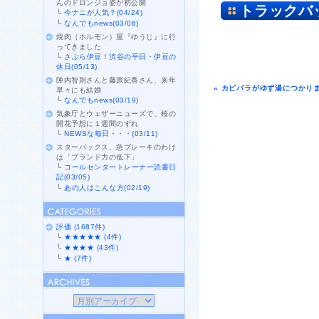
んのドロンジョ姿が初公開
トラックバ
└
今ナニが人気？(04/24)
└
なんでもnews(03/06)
焼肉（ホルモン）屋『ゆうじ』に行
ってきました
└
さぷら伊豆！渋谷の平日・伊豆の
休日(05/13)
陣内智則さんと藤原紀香さん、来年
« カピバラがゆず湯につかり
早々にも結婚
└
なんでもnews(03/19)
気象庁とウェザーニューズで、桜の
開花予想に１週間のずれ
└
NEWSな毎日・・・(03/11)
スターバックス、急ブレーキのわけ
は「ブランド力の低下」
└
コールセンタートレーナー読書日
記(03/05)
└
あの人はこんな方(02/19)
評価 (1687件)
└
★★★★★ (4件)
└
★★★★ (43件)
└
★ (7件)