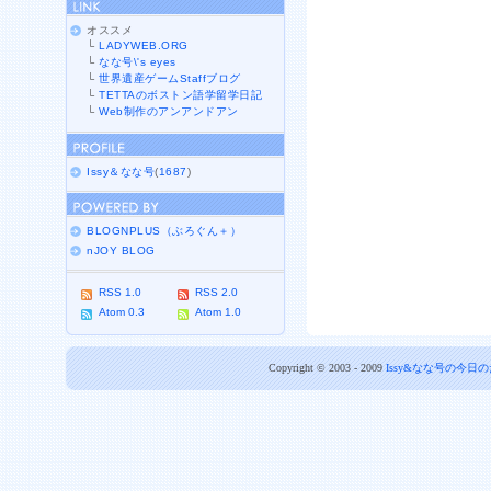
オススメ
└
LADYWEB.ORG
└
なな号\'s eyes
└
世界遺産ゲームStaffブログ
└
TETTAのボストン語学留学日記
└
Web制作のアンアンドアン
Issy＆なな号
(
1687
)
BLOGNPLUS（ぶろぐん＋）
nJOY BLOG
RSS 1.0
RSS 2.0
Atom 0.3
Atom 1.0
Copyright © 2003 - 2009
Issy&なな号の今日