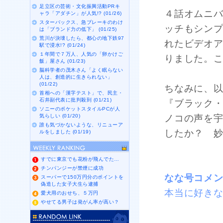
足立区の芸術・文化振興活動PRキ
４話オムニ
ャラ「アダチン」が人気!? (01/26)
スターバックス、急ブレーキのわけ
ッチもシン
は「ブランド力の低下」 (01/25)
荒川が決壊したら、都心の地下鉄97
れたビデオ
駅で浸水!? (01/24)
１年間で７万人、人気の「卵かけご
りました。
飯」屋さん (01/23)
脳科学者の茂木さん「よく眠らない
人は、創造的に生きられない」
(01/22)
ちなみに、以
首相への「漢字テスト」で、民主・
石井副代表に批判殺到 (01/21)
『ブラック
ソニーのポケットスタイルPCが人
気らしい (01/20)
ノコの声を
誰も気づかないような、リニューア
したか？ 
ルをしました (01/19)
すでに東京でも花粉が飛んでた…
チンパンジーが禁煙に成功
なな号コメ
スーパーで150万円分のポイントを
偽造した女子大生ら逮捕
本当に好き
愛犬用のおせち、５万円
やせてる男子は発がん率が高い？