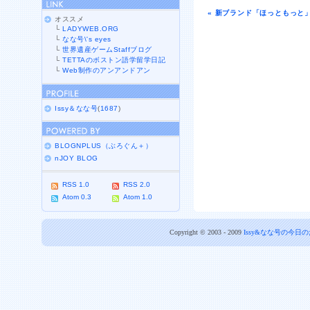
« 新ブランド「ほっともっと
オススメ
└
LADYWEB.ORG
└
なな号\'s eyes
└
世界遺産ゲームStaffブログ
└
TETTAのボストン語学留学日記
└
Web制作のアンアンドアン
Issy＆なな号
(
1687
)
BLOGNPLUS（ぶろぐん＋）
nJOY BLOG
RSS 1.0
RSS 2.0
Atom 0.3
Atom 1.0
Copyright © 2003 - 2009
Issy&なな号の今日