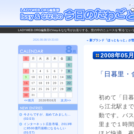
LADYWEB.ORG編集部のIssy＆なな号がお送りする、世の中のニュースを“斬る”と
« 新ブランド「ほっともっと」が
2008年05月
日
月
火
水
木
金
土
1
2
3
4
5
6
7
8
「日暮里・
9
10
11
12
13
14
15
16
17
18
19
20
21
22
23
24
25
26
27
28
29
30
31
初めて「日
<<前月
2026年08月
次月>>
ら江北駅まで
動です。バス
今さらですが、始めてみました…
(02/23)
里まで１時
インターネット広告市場、2013年
に8500億円規模になるらしい
ほど快適。
(01/27)