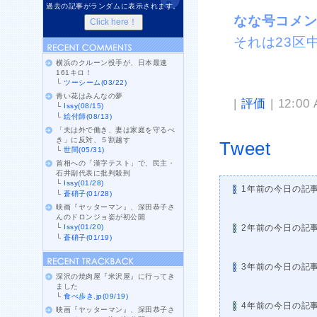
過去の記事がランダムに表示されます。
なな号コメ
それは23区
横浜のクルーン投手が、日本最速
161キロ！
└
ツーシーム(03/22)
青い花はみんなの夢
|
評価
| 12:00
└
Issy(08/15)
└
絵付師(08/13)
「夫は外で働き、妻は家庭を守るべ
き」に反対、５割越す
Tweet
└
世間(05/31)
首相への「漢字テスト」で、民主・
石井副代表に批判殺到
└
Issy(01/28)
1年前の今日の記
└
蒼硝子(01/28)
映画『ヤッターマン』、深田恭子さ
んのドロンジョ姿が初公開
└
Issy(01/20)
2年前の今日の記
└
蒼硝子(01/19)
3年前の今日の記
深沢の焼肉屋『米沢屋』に行ってき
ました
└
食べ歩き.jp(09/19)
4年前の今日の記
映画『ヤッターマン』、深田恭子さ