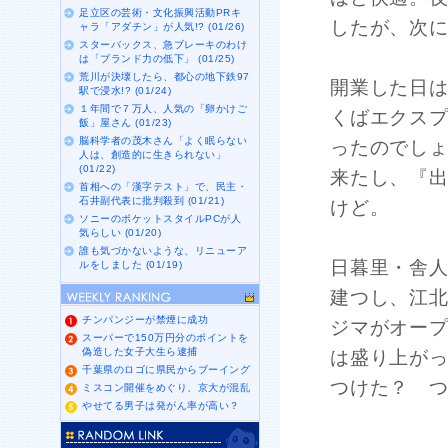
足立区の芸術・文化振興活動PRキ
したが、次
ャラ「アダチン」が人気!? (01/26)
スターバックス、急ブレーキのわけ
は「ブランド力の低下」 (01/25)
荒川が決壊したら、都心の地下鉄97
開業した日
駅で浸水!? (01/24)
１年間で７万人、人気の「卵かけご
くばエクス
飯」屋さん (01/23)
脳科学者の茂木さん「よく眠らない
ったのでし
人は、創造的に生きられない」
(01/22)
来たし、『
首相への「漢字テスト」で、民主・
石井副代表に批判殺到 (01/21)
けど。
ソニーのポケットスタイルPCが人
気らしい (01/20)
誰も気づかないような、リニューア
日暮里・舎
ルをしました (01/19)
建つし、江
チンパンジーが禁煙に成功
ジマがオー
スーパーで150万円分のポイントを
偽造した女子大生ら逮捕
は盛り上が
千葉県のロゴに県民からブーイング
つけた？ 
ミスコン開催をめぐり、京大が混乱
やせてる男子は発がん率が高い？