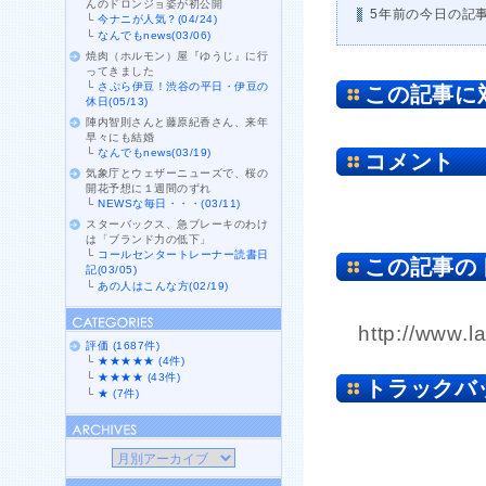
んのドロンジョ姿が初公開
5年前の今日の記
└
今ナニが人気？(04/24)
└
なんでもnews(03/06)
焼肉（ホルモン）屋『ゆうじ』に行
ってきました
└
さぷら伊豆！渋谷の平日・伊豆の
この記事に
休日(05/13)
陣内智則さんと藤原紀香さん、来年
早々にも結婚
└
なんでもnews(03/19)
コメント
気象庁とウェザーニューズで、桜の
開花予想に１週間のずれ
└
NEWSな毎日・・・(03/11)
スターバックス、急ブレーキのわけ
は「ブランド力の低下」
└
コールセンタートレーナー読書日
この記事の
記(03/05)
└
あの人はこんな方(02/19)
http://www.l
評価 (1687件)
└
★★★★★ (4件)
└
★★★★ (43件)
トラックバ
└
★ (7件)