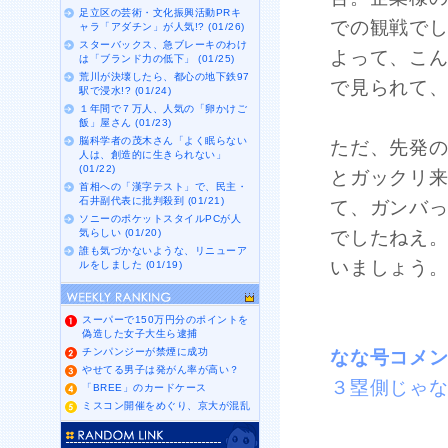
足立区の芸術・文化振興活動PRキ
での観戦で
ャラ「アダチン」が人気!? (01/26)
スターバックス、急ブレーキのわけ
よって、こ
は「ブランド力の低下」 (01/25)
荒川が決壊したら、都心の地下鉄97
で見られて
駅で浸水!? (01/24)
１年間で７万人、人気の「卵かけご
飯」屋さん (01/23)
脳科学者の茂木さん「よく眠らない
ただ、先発
人は、創造的に生きられない」
(01/22)
とガックリ
首相への「漢字テスト」で、民主・
石井副代表に批判殺到 (01/21)
て、ガンバ
ソニーのポケットスタイルPCが人
気らしい (01/20)
でしたねえ
誰も気づかないような、リニューア
いましょう
ルをしました (01/19)
スーパーで150万円分のポイントを
偽造した女子大生ら逮捕
チンパンジーが禁煙に成功
なな号コメ
やせてる男子は発がん率が高い？
３塁側じゃ
「BREE」のカードケース
ミスコン開催をめぐり、京大が混乱