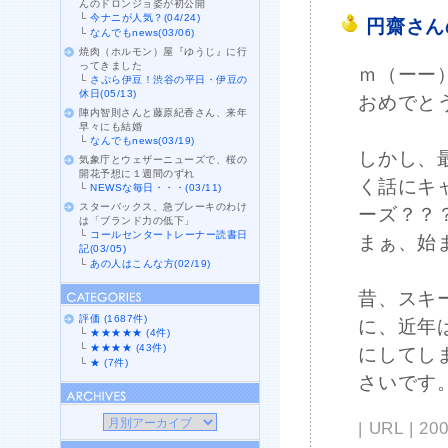
んのドロンジョ姿が初公開
└
今ナニが人気？(04/24)
円齋さん
└
なんでもnews(03/06)
焼肉（ホルモン）屋『ゆうじ』に行
ってきました
ｍ（ーー
└
さぷら伊豆！渋谷の平日・伊豆の
休日(05/13)
おめでと
陣内智則さんと藤原紀香さん、来年
早々にも結婚
└
なんでもnews(03/19)
しかし、
気象庁とウェザーニューズで、桜の
開花予想に１週間のずれ
く話にキ
└
NEWSな毎日・・・(03/11)
スターバックス、急ブレーキのわけ
ーズ？？
は「ブランド力の低下」
└
コールセンタートレーナー読書日
まぁ、始
記(03/05)
└
あの人はこんな方(02/19)
昔、スキ
評価 (1687件)
に、近年
└
★★★★★ (4件)
└
★★★★ (43件)
にしてし
└
★ (7件)
さいです
| URL | 2