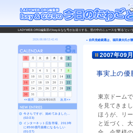
LADYWEB.ORG編集部のIssy＆なな号がお送りする、世の中のニュースを“斬る”と
« 自民党総裁選は、福田康夫氏が
2007年09月
日
月
火
水
木
金
土
1
2
3
4
5
6
7
8
事実上の優
9
10
11
12
13
14
15
16
17
18
19
20
21
22
23
24
25
26
27
28
29
30
31
東京ドームで
<<前月
2026年08月
次月>>
を見てきま
ほうが、リ
今さらですが、始めてみました…
(02/23)
と近づく、
インターネット広告市場、2013年
に8500億円規模になるらしい
合。企業様
(01/27)