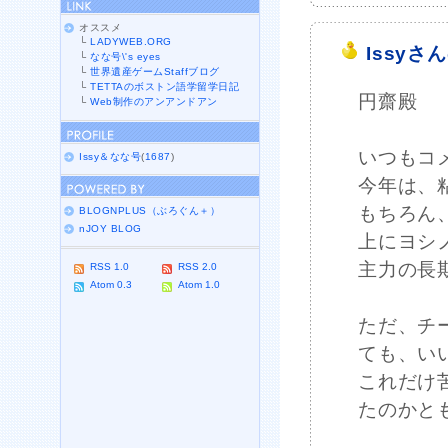
オススメ
└
LADYWEB.ORG
Issyさ
└
なな号\'s eyes
└
世界遺産ゲームStaffブログ
└
TETTAのボストン語学留学日記
円齋殿
└
Web制作のアンアンドアン
いつもコ
Issy＆なな号
(
1687
)
今年は、
もちろん
BLOGNPLUS（ぶろぐん＋）
nJOY BLOG
上にヨシ
主力の長
RSS 1.0
RSS 2.0
Atom 0.3
Atom 1.0
ただ、チ
ても、い
これだけ
たのかと