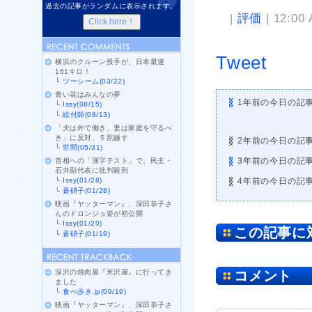
過去の記事がランダムに表示されます。
|
評価
| 12:00
Tweet
横浜のクルーン投手が、日本最速
161キロ！
└
ツーシーム(03/22)
青い花はみんなの夢
1年前の今日の記
└
Issy(08/15)
└
絵付師(08/13)
「夫は外で働き、妻は家庭を守るべ
き」に反対、５割越す
2年前の今日の記
└
世間(05/31)
3年前の今日の記
首相への「漢字テスト」で、民主・
石井副代表に批判殺到
└
Issy(01/28)
4年前の今日の記
└
蒼硝子(01/28)
映画『ヤッターマン』、深田恭子さ
んのドロンジョ姿が初公開
└
Issy(01/20)
この記事に
└
蒼硝子(01/19)
深沢の焼肉屋『米沢屋』に行ってき
コメント
ました
└
食べ歩き.jp(09/19)
映画『ヤッターマン』、深田恭子さ