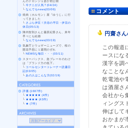
んのドロンジョ姿が初公開
└
今ナニが人気？(04/24)
└
なんでもnews(03/06)
コメント
焼肉（ホルモン）屋『ゆうじ』に行
ってきました
└
さぷら伊豆！渋谷の平日・伊豆の
休日(05/13)
陣内智則さんと藤原紀香さん、来年
円齋さん
早々にも結婚
└
なんでもnews(03/19)
気象庁とウェザーニューズで、桜の
この報道
開花予想に１週間のずれ
└
NEWSな毎日・・・(03/11)
ースにな
スターバックス、急ブレーキのわけ
漢字を調
は「ブランド力の低下」
└
コールセンタートレーナー読書日
なことな
記(03/05)
└
あの人はこんな方(02/19)
乾電池や
は酒屋さ
評価 (1687件)
会社から
└
★★★★★ (4件)
└
★★★★ (43件)
ィングス
└
★ (7件)
伸ばして
おかまが
きている