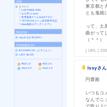
東京都と
オススメ
└
LADYWEB.ORG
とも鬼籍
└
なな号\'s eyes
└
世界遺産ゲームStaffブログ
└
TETTAのボストン語学留学日記
└
Web制作のアンアンドアン
って、土
曲がって
Issy＆なな号
(
1687
)
（＾＾）
| URL | 2
BLOGNPLUS（ぶろぐん＋）
nJOY BLOG
RSS 1.0
RSS 2.0
Issyさ
Atom 0.3
Atom 1.0
円齋殿
いつもコ
なんでニ
で取り上