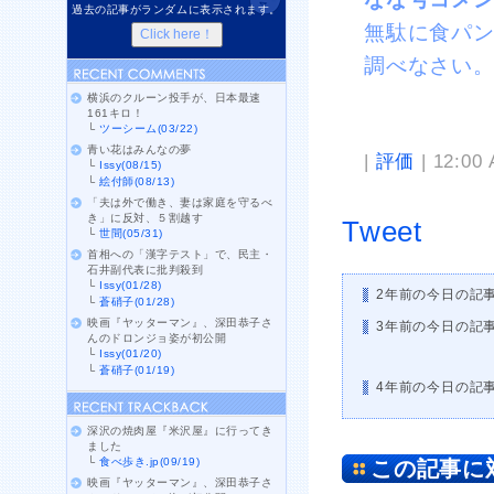
過去の記事がランダムに表示されます。
無駄に食パ
調べなさい
横浜のクルーン投手が、日本最速
161キロ！
└
ツーシーム(03/22)
青い花はみんなの夢
|
評価
| 12:00
└
Issy(08/15)
└
絵付師(08/13)
「夫は外で働き、妻は家庭を守るべ
き」に反対、５割越す
Tweet
└
世間(05/31)
首相への「漢字テスト」で、民主・
石井副代表に批判殺到
└
Issy(01/28)
2年前の今日の記
└
蒼硝子(01/28)
映画『ヤッターマン』、深田恭子さ
3年前の今日の記
んのドロンジョ姿が初公開
└
Issy(01/20)
└
蒼硝子(01/19)
4年前の今日の記
深沢の焼肉屋『米沢屋』に行ってき
ました
└
食べ歩き.jp(09/19)
この記事に
映画『ヤッターマン』、深田恭子さ