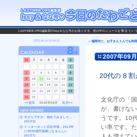
LADYWEB.ORG編集部のIssy＆なな号がお送りする、世の中のニュースを“斬る”と
« 福岡市に、お子さん１人でも利
2007年09月
日
月
火
水
木
金
土
1
2
3
4
5
6
7
8
20代の８
9
10
11
12
13
14
15
16
17
18
19
20
21
22
23
24
25
26
27
28
29
30
31
文化庁の「
<<前月
2026年08月
次月>>
が、書けな
うです。10
今さらですが、始めてみました…
(02/23)
い率です。た
インターネット広告市場、2013年
に8500億円規模になるらしい
人も増えて
(01/27)