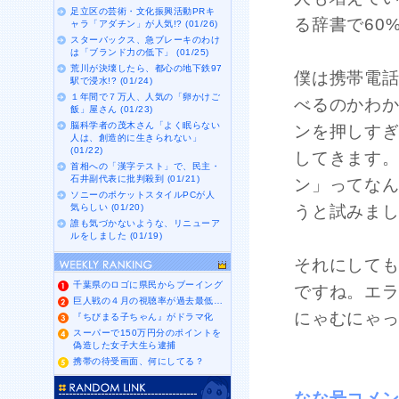
足立区の芸術・文化振興活動PRキ
る辞書で60
ャラ「アダチン」が人気!? (01/26)
スターバックス、急ブレーキのわけ
は「ブランド力の低下」 (01/25)
荒川が決壊したら、都心の地下鉄97
僕は携帯電
駅で浸水!? (01/24)
１年間で７万人、人気の「卵かけご
べるのかわ
飯」屋さん (01/23)
脳科学者の茂木さん「よく眠らない
ンを押しす
人は、創造的に生きられない」
(01/22)
してきます
首相への「漢字テスト」で、民主・
石井副代表に批判殺到 (01/21)
ン」ってな
ソニーのポケットスタイルPCが人
気らしい (01/20)
うと試みま
誰も気づかないような、リニューア
ルをしました (01/19)
それにして
千葉県のロゴに県民からブーイング
ですね。エ
巨人戦の４月の視聴率が過去最低…
にゃむにゃ
『ちびまる子ちゃん』がドラマ化
スーパーで150万円分のポイントを
偽造した女子大生ら逮捕
携帯の待受画面、何にしてる？
なな号コメ