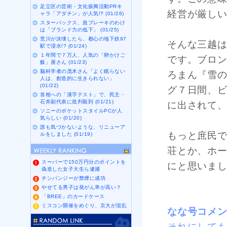
足立区の芸術・文化振興活動PRキ
経営が厳し
ャラ「アダチン」が人気!? (01/26)
スターバックス、急ブレーキのわけ
は「ブランド力の低下」 (01/25)
荒川が決壊したら、都心の地下鉄97
そんな三越は
駅で浸水!? (01/24)
１年間で７万人、人気の「卵かけご
です。ブロ
飯」屋さん (01/23)
脳科学者の茂木さん「よく眠らない
ろまん『雪
人は、創造的に生きられない」
(01/22)
グ７日間、ビ
首相への「漢字テスト」で、民主・
石井副代表に批判殺到 (01/21)
に出されて、
ソニーのポケットスタイルPCが人
気らしい (01/20)
誰も気づかないような、リニューア
もっと庶民
ルをしました (01/19)
荘とか、ホ
スーパーで150万円分のポイントを
にと思いま
偽造した女子大生ら逮捕
チンパンジーが禁煙に成功
やせてる男子は発がん率が高い？
「BREE」のカードケース
ミスコン開催をめぐり、京大が混乱
なな号コメ
それにしても