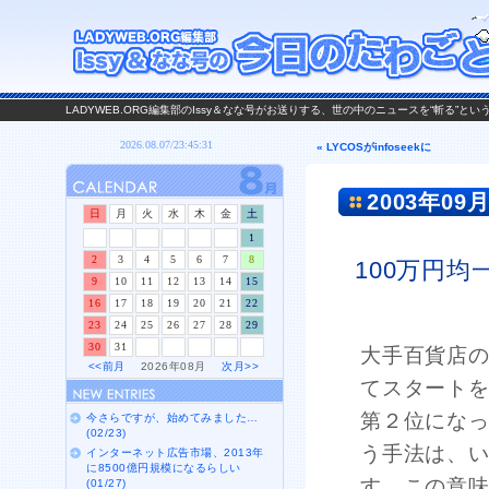
LADYWEB.ORG編集部のIssy＆なな号がお送りする、世の中のニュースを“斬る”と
« LYCOSがinfoseekに
2003年09月
日
月
火
水
木
金
土
1
2
3
4
5
6
7
8
100万円
9
10
11
12
13
14
15
16
17
18
19
20
21
22
23
24
25
26
27
28
29
30
31
大手百貨店
<<前月
2026年08月
次月>>
てスタート
第２位にな
今さらですが、始めてみました…
(02/23)
う手法は、い
インターネット広告市場、2013年
に8500億円規模になるらしい
す。この意
(01/27)