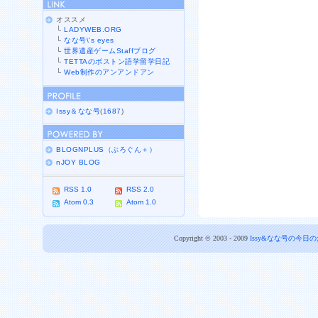
オススメ
└
LADYWEB.ORG
└
なな号\'s eyes
└
世界遺産ゲームStaffブログ
└
TETTAのボストン語学留学日記
└
Web制作のアンアンドアン
Issy＆なな号
(
1687
)
BLOGNPLUS（ぶろぐん＋）
nJOY BLOG
RSS 1.0
RSS 2.0
Atom 0.3
Atom 1.0
Copyright © 2003 - 2009
Issy&なな号の今日