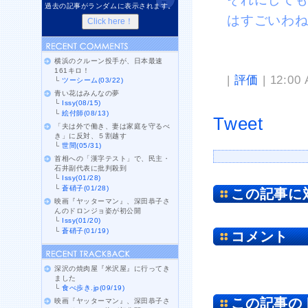
過去の記事がランダムに表示されます。
はすごいわ
横浜のクルーン投手が、日本最速
161キロ！
|
評価
| 12:00
└
ツーシーム(03/22)
青い花はみんなの夢
└
Issy(08/15)
└
絵付師(08/13)
Tweet
「夫は外で働き、妻は家庭を守るべ
き」に反対、５割越す
└
世間(05/31)
首相への「漢字テスト」で、民主・
石井副代表に批判殺到
└
Issy(01/28)
└
蒼硝子(01/28)
この記事に
映画『ヤッターマン』、深田恭子さ
んのドロンジョ姿が初公開
└
Issy(01/20)
└
蒼硝子(01/19)
コメント
深沢の焼肉屋『米沢屋』に行ってき
ました
└
食べ歩き.jp(09/19)
この記事の
映画『ヤッターマン』、深田恭子さ