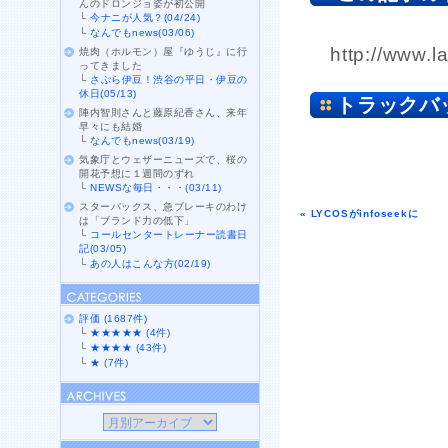
んのドロンジョ姿が初公開
└
今ナニが人気？(04/24)
└
なんでもnews(03/06)
http://www.l
焼肉（ホルモン）屋『ゆうじ』に行
ってきました
└
さぷら伊豆！渋谷の平日・伊豆の
休日(05/13)
トラックバ
陣内智則さんと藤原紀香さん、来年
早々にも結婚
└
なんでもnews(03/19)
気象庁とウェザーニューズで、桜の
開花予想に１週間のずれ
└
NEWSな毎日・・・(03/11)
スターバックス、急ブレーキのわけ
« LYCOSがinfoseekに
は「ブランド力の低下」
└
コールセンタートレーナー読書日
記(03/05)
└
あの人はこんな方(02/19)
評価 (1687件)
└
★★★★★ (4件)
└
★★★★ (43件)
└
★ (7件)