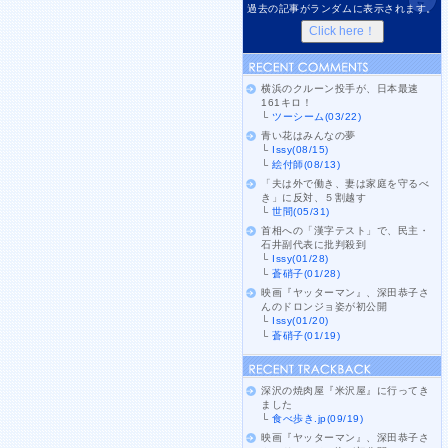
過去の記事がランダムに表示されます。
横浜のクルーン投手が、日本最速
161キロ！
└
ツーシーム(03/22)
青い花はみんなの夢
└
Issy(08/15)
└
絵付師(08/13)
「夫は外で働き、妻は家庭を守るべ
き」に反対、５割越す
└
世間(05/31)
首相への「漢字テスト」で、民主・
石井副代表に批判殺到
└
Issy(01/28)
└
蒼硝子(01/28)
映画『ヤッターマン』、深田恭子さ
んのドロンジョ姿が初公開
└
Issy(01/20)
└
蒼硝子(01/19)
深沢の焼肉屋『米沢屋』に行ってき
ました
└
食べ歩き.jp(09/19)
映画『ヤッターマン』、深田恭子さ