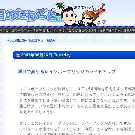
がお送りする、世の中のニュースを“斬る”というよりは、“なでる”感じのほぼ毎日更新気味コラム。連載16
« お台場に遊べる水辺をつくる試み
2003年08月26日 Tuesday
曜日で異なるレインボーブリッジのライトアップ
レインボーブリッジが開通して、今日で10周年を迎えます。首都高
て開通したのですが、当初は、話題になって、とにかくエライ混
景色を眺めてしまう輩が続出して、問題にまでなったほどです。
通る時は、いつも運転中なので、ちゃんと景色を見たことがあり
見えるのでしょうか。
さて、このレインボーブリッジは、ライトアップがきれいですが
でパターンが違うのを知ってますか。今度、ヒマな時にでも確認
ん、危ないので運転中の確認はお控えください。