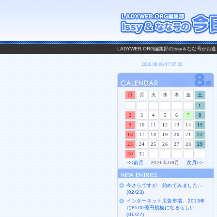
LADYWEB.ORG編集部のIssy＆なな号
日
月
火
水
木
金
土
1
2
3
4
5
6
7
8
9
10
11
12
13
14
15
16
17
18
19
20
21
22
23
24
25
26
27
28
29
30
31
<<前月
2026年08月
次月>>
今さらですが、始めてみました…
(02/23)
インターネット広告市場、2013年
に8500億円規模になるらしい
(01/27)