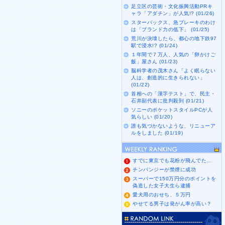
足立区の芸術・文化振興活動PRキ
ャラ「アダチン」が人気!? (01/26)
スターバックス、急ブレーキのわけ
は「ブランド力の低下」 (01/25)
荒川が決壊したら、都心の地下鉄97
駅で浸水!? (01/24)
１年間で７万人、人気の「卵かけご
飯」屋さん (01/23)
脳科学者の茂木さん「よく眠らない
人は、創造的に生きられない」
(01/22)
首相への「漢字テスト」で、民主・
石井副代表に批判殺到 (01/21)
ソニーのポケットスタイルPCが人
気らしい (01/20)
誰も気づかないような、リニューア
ルをしました (01/19)
すでに東京でも花粉が飛んでた…
チンパンジーが禁煙に成功
スーパーで150万円分のポイントを
偽造した女子大生ら逮捕
愛犬用のおせち、５万円
やせてる男子は発がん率が高い？