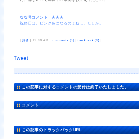
なな号コメント ★★★
祝祭日は、ピンク色になるのよね…、たしか。
|
評価
| 12:00 AM |
comments (0)
|
trackback (0)
|
Tweet
この記事に対するコメントの受付は終了いたしました。
コメント
この記事のトラックバックURL