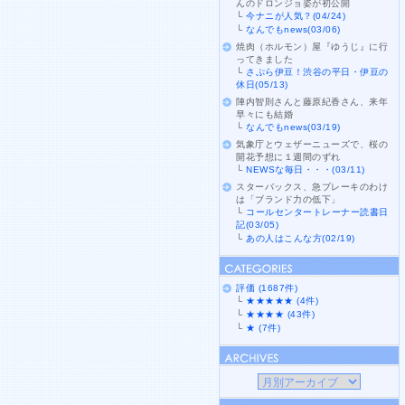
んのドロンジョ姿が初公開
└
今ナニが人気？(04/24)
└
なんでもnews(03/06)
焼肉（ホルモン）屋『ゆうじ』に行
ってきました
└
さぷら伊豆！渋谷の平日・伊豆の
休日(05/13)
陣内智則さんと藤原紀香さん、来年
早々にも結婚
└
なんでもnews(03/19)
気象庁とウェザーニューズで、桜の
開花予想に１週間のずれ
└
NEWSな毎日・・・(03/11)
スターバックス、急ブレーキのわけ
は「ブランド力の低下」
└
コールセンタートレーナー読書日
記(03/05)
└
あの人はこんな方(02/19)
評価 (1687件)
└
★★★★★ (4件)
└
★★★★ (43件)
└
★ (7件)