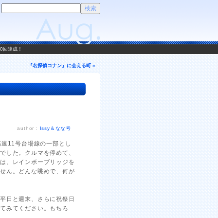
00回達成！
『名探偵コナン』に会える町 »
author :
Issy＆なな号
速11号台場線の一部とし
雑でした。クルマを停めて、
僕は、レインボーブリッジを
ません。どんな眺めで、何が
、平日と週末、さらに祝祭日
してみてください。もちろ