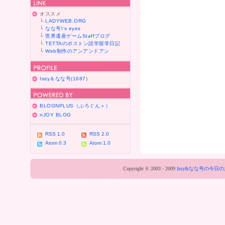
オススメ
└
LADYWEB.ORG
└
なな号\'s eyes
└
世界遺産ゲームStaffブログ
└
TETTAのボストン語学留学日記
└
Web制作のアンアンドアン
Issy＆なな号
(
1687
)
BLOGNPLUS（ぶろぐん＋）
nJOY BLOG
RSS 1.0
RSS 2.0
Atom 0.3
Atom 1.0
Copyright © 2003 - 2009
Issy&なな号の今日