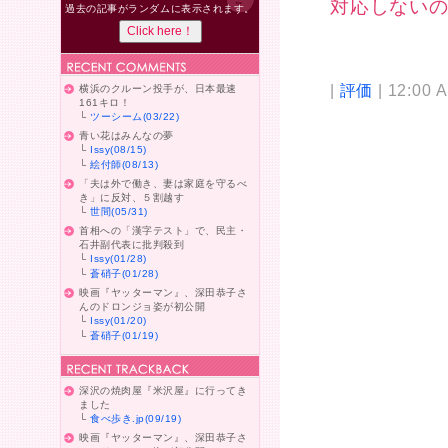
対応しない
過去の記事がランダムに表示されます。
|
評価
| 12:00 
横浜のクルーン投手が、日本最速
161キロ！
└
ツーシーム(03/22)
青い花はみんなの夢
└
Issy(08/15)
└
絵付師(08/13)
「夫は外で働き、妻は家庭を守るべ
き」に反対、５割越す
└
世間(05/31)
首相への「漢字テスト」で、民主・
石井副代表に批判殺到
└
Issy(01/28)
└
蒼硝子(01/28)
映画『ヤッターマン』、深田恭子さ
んのドロンジョ姿が初公開
└
Issy(01/20)
└
蒼硝子(01/19)
深沢の焼肉屋『米沢屋』に行ってき
ました
└
食べ歩き.jp(09/19)
映画『ヤッターマン』、深田恭子さ