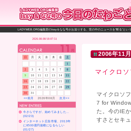
LADYWEB.ORG編集部のIssy＆なな号がお送りする、世の中のニュースを“斬る”と
2006年11月
日
月
火
水
木
金
土
1
2
3
4
5
6
7
8
マイクロソフト
9
10
11
12
13
14
15
16
17
18
19
20
21
22
23
24
25
26
27
28
29
30
31
マイクロソフトが
<<前月
2026年08月
次月>>
7 for W
た。今のIE
今さらですが、始めてみました…
(02/23)
すさとセキ
インターネット広告市場、2013年
に8500億円規模になるらしい
(01/27)