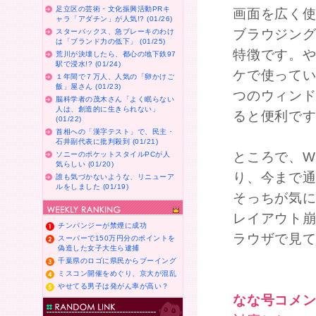
足立区の芸術・文化振興活動PRキ
画面を広く
ャラ「アダチン」が人気!? (01/26)
ブラウジング
スターバックス、急ブレーキのわけ
は「ブランド力の低下」 (01/25)
特徴です。や
荒川が決壊したら、都心の地下鉄97
駅で浸水!? (01/24)
ケで使って
１年間で７万人、人気の「卵かけご
飯」屋さん (01/23)
つのウィン
脳科学者の茂木さん「よく眠らない
人は、創造的に生きられない」
ると便利で
(01/22)
首相への「漢字テスト」で、民主・
石井副代表に批判殺到 (01/21)
ところで、W
ソニーのポケットスタイルPCが人
気らしい (01/20)
り、今まで
誰も気づかないような、リニューア
ルをしました (01/19)
そっちが気に
レイアウト
チンパンジーが禁煙に成功
ラウザで見
スーパーで150万円分のポイントを
偽造した女子大生ら逮捕
千葉県のロゴに県民からブーイング
ミスコン開催をめぐり、京大が混乱
やせてる男子は発がん率が高い？
なな号コメ