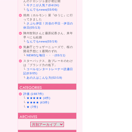
んのドロンジョ姿が初公開
└
今ナニが人気？(04/24)
└
なんでもnews(03/06)
焼肉（ホルモン）屋『ゆうじ』に行
ってきました
└
さぷら伊豆！渋谷の平日・伊豆の
休日(05/13)
陣内智則さんと藤原紀香さん、来年
早々にも結婚
└
なんでもnews(03/19)
気象庁とウェザーニューズで、桜の
開花予想に１週間のずれ
└
NEWSな毎日・・・(03/11)
スターバックス、急ブレーキのわけ
は「ブランド力の低下」
└
コールセンタートレーナー読書日
記(03/05)
└
あの人はこんな方(02/19)
評価 (1687件)
└
★★★★★ (4件)
└
★★★★ (43件)
└
★ (7件)