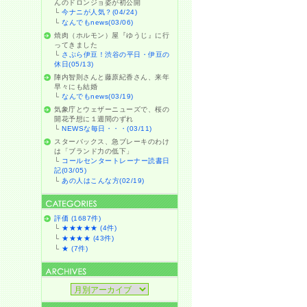
んのドロンジョ姿が初公開
└
今ナニが人気？(04/24)
└
なんでもnews(03/06)
焼肉（ホルモン）屋『ゆうじ』に行
ってきました
└
さぷら伊豆！渋谷の平日・伊豆の
休日(05/13)
陣内智則さんと藤原紀香さん、来年
早々にも結婚
└
なんでもnews(03/19)
気象庁とウェザーニューズで、桜の
開花予想に１週間のずれ
└
NEWSな毎日・・・(03/11)
スターバックス、急ブレーキのわけ
は「ブランド力の低下」
└
コールセンタートレーナー読書日
記(03/05)
└
あの人はこんな方(02/19)
評価 (1687件)
└
★★★★★ (4件)
└
★★★★ (43件)
└
★ (7件)