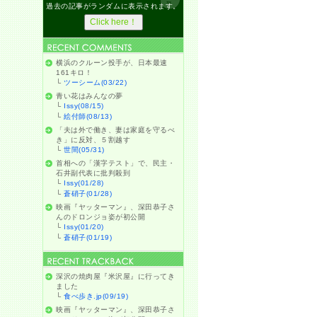
過去の記事がランダムに表示されます。
横浜のクルーン投手が、日本最速
161キロ！
└
ツーシーム(03/22)
青い花はみんなの夢
└
Issy(08/15)
└
絵付師(08/13)
「夫は外で働き、妻は家庭を守るべ
き」に反対、５割越す
└
世間(05/31)
首相への「漢字テスト」で、民主・
石井副代表に批判殺到
└
Issy(01/28)
└
蒼硝子(01/28)
映画『ヤッターマン』、深田恭子さ
んのドロンジョ姿が初公開
└
Issy(01/20)
└
蒼硝子(01/19)
深沢の焼肉屋『米沢屋』に行ってき
ました
└
食べ歩き.jp(09/19)
映画『ヤッターマン』、深田恭子さ