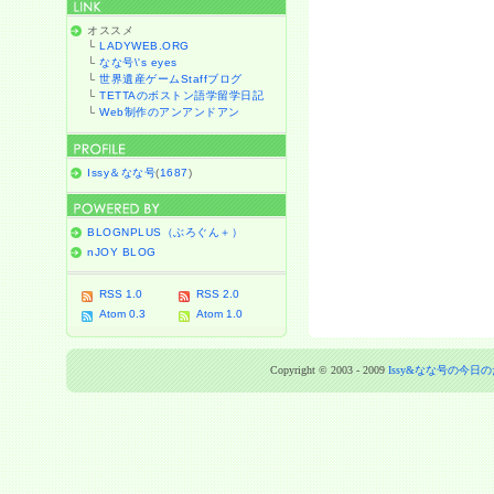
オススメ
└
LADYWEB.ORG
└
なな号\'s eyes
└
世界遺産ゲームStaffブログ
└
TETTAのボストン語学留学日記
└
Web制作のアンアンドアン
Issy＆なな号
(
1687
)
BLOGNPLUS（ぶろぐん＋）
nJOY BLOG
RSS 1.0
RSS 2.0
Atom 0.3
Atom 1.0
Copyright © 2003 - 2009
Issy&なな号の今日