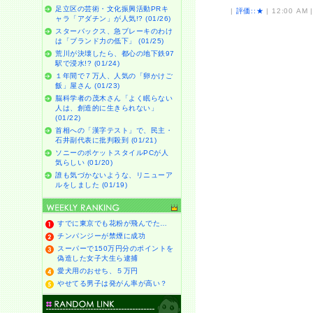
足立区の芸術・文化振興活動PRキ
|
評価::★
| 12:00 AM 
ャラ「アダチン」が人気!? (01/26)
スターバックス、急ブレーキのわけ
は「ブランド力の低下」 (01/25)
荒川が決壊したら、都心の地下鉄97
駅で浸水!? (01/24)
１年間で７万人、人気の「卵かけご
飯」屋さん (01/23)
脳科学者の茂木さん「よく眠らない
人は、創造的に生きられない」
(01/22)
首相への「漢字テスト」で、民主・
石井副代表に批判殺到 (01/21)
ソニーのポケットスタイルPCが人
気らしい (01/20)
誰も気づかないような、リニューア
ルをしました (01/19)
すでに東京でも花粉が飛んでた…
チンパンジーが禁煙に成功
スーパーで150万円分のポイントを
偽造した女子大生ら逮捕
愛犬用のおせち、５万円
やせてる男子は発がん率が高い？