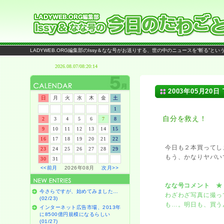
LADYWEB.ORG編集部のIssy＆なな号がお送りする、世の中のニュースを“斬る”と
2003年05月20日 
日
月
火
水
木
金
土
1
自分を救え！
2
3
4
5
6
7
8
9
10
11
12
13
14
15
16
17
18
19
20
21
22
今日も２本買ってし
23
24
25
26
27
28
29
もう、かなりヤバい
30
31
<<前月
2026年08月
次月>>
なな号コメント ★
今さらですが、始めてみました…
わざわざ写真に撮っ
(02/23)
も…。明日も、買う
インターネット広告市場、2013年
に8500億円規模になるらしい
(01/27)