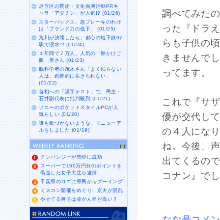
足立区の芸術・文化振興活動PRキ
調べてみた
ャラ「アダチン」が人気!? (01/26)
スターバックス、急ブレーキのわけ
った『ドラ
は「ブランド力の低下」 (01/25)
荒川が決壊したら、都心の地下鉄97
らも子供の
駅で浸水!? (01/24)
１年間で７万人、人気の「卵かけご
きませんで
飯」屋さん (01/23)
脳科学者の茂木さん「よく眠らない
ってます。
人は、創造的に生きられない」
(01/22)
首相への「漢字テスト」で、民主・
石井副代表に批判殺到 (01/21)
これで『サザ
ソニーのポケットスタイルPCが人
気らしい (01/20)
優が交代し
誰も気づかないような、リニューア
の４人にな
ルをしました (01/19)
ね。今後、
チンパンジーが禁煙に成功
出てくるの
スーパーで150万円分のポイントを
偽造した女子大生ら逮捕
コナン』で
千葉県のロゴに県民からブーイング
ミスコン開催をめぐり、京大が混乱
やせてる男子は発がん率が高い？
なな号コメ