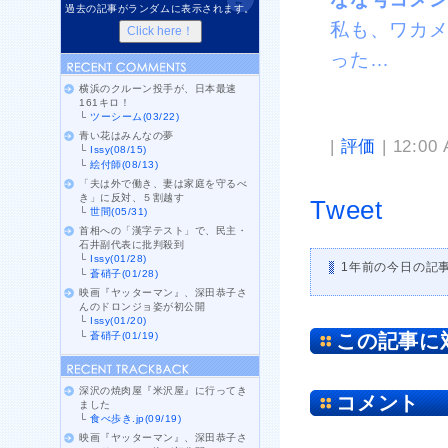
過去の記事がランダムに表示されます。
私も、ワカ
った…
横浜のクルーン投手が、日本最速
161キロ！
└
ツーシーム(03/22)
青い花はみんなの夢
|
評価
| 12:00
└
Issy(08/15)
└
絵付師(08/13)
「夫は外で働き、妻は家庭を守るべ
き」に反対、５割越す
Tweet
└
世間(05/31)
首相への「漢字テスト」で、民主・
石井副代表に批判殺到
└
Issy(01/28)
1年前の今日の記
└
蒼硝子(01/28)
映画『ヤッターマン』、深田恭子さ
んのドロンジョ姿が初公開
└
Issy(01/20)
└
蒼硝子(01/19)
この記事に
深沢の焼肉屋『米沢屋』に行ってき
コメント
ました
└
食べ歩き.jp(09/19)
映画『ヤッターマン』、深田恭子さ