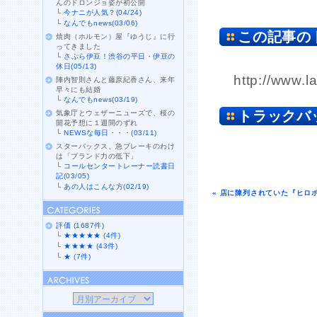
んのドロンジョ姿が初公開
└
今ナニが人気？(04/24)
└
なんでもnews(03/06)
この記事の
焼肉（ホルモン）屋『ゆうじ』に行
ってきました
└
さぷら伊豆！渋谷の平日・伊豆の
休日(05/13)
http://www.l
陣内智則さんと藤原紀香さん、来年
早々にも結婚
└
なんでもnews(03/19)
トラックバ
気象庁とウェザーニューズで、桜の
開花予想に１週間のずれ
└
NEWSな毎日・・・(03/11)
スターバックス、急ブレーキのわけ
は「ブランド力の低下」
└
コールセンタートレーナー読書日
記(03/05)
└
あの人はこんな方(02/19)
« 店に陳列されていた『ヒロ
評価 (1687件)
└
★★★★★ (4件)
└
★★★★ (43件)
└
★ (7件)