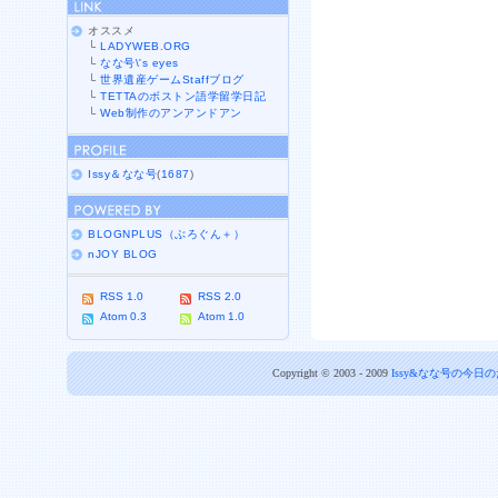
オススメ
└
LADYWEB.ORG
└
なな号\'s eyes
└
世界遺産ゲームStaffブログ
└
TETTAのボストン語学留学日記
└
Web制作のアンアンドアン
Issy＆なな号
(
1687
)
BLOGNPLUS（ぶろぐん＋）
nJOY BLOG
RSS 1.0
RSS 2.0
Atom 0.3
Atom 1.0
Copyright © 2003 - 2009
Issy&なな号の今日