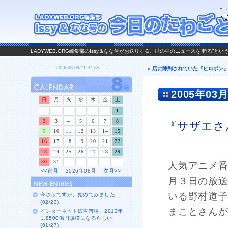
LADYWEB.ORG編集部のIssy＆なな号がお送りする、世の中のニュースを“斬る”と
« 店に陳列されていた『ヒロポン
2005年03月
日
月
火
水
木
金
土
1
2
3
4
5
6
7
8
『サザエさ
9
10
11
12
13
14
15
16
17
18
19
20
21
22
23
24
25
26
27
28
29
30
31
人気アニメ
<<前月
2026年08月
次月>>
月３日の放
いる野村道
今さらですが、始めてみました…
(02/23)
まことさん
インターネット広告市場、2013年
に8500億円規模になるらしい
(01/27)