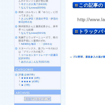
んのドロンジョ姿が初公開
この記事の
└
今ナニが人気？(04/24)
└
なんでもnews(03/06)
焼肉（ホルモン）屋『ゆうじ』に行
ってきました
http://www.l
└
さぷら伊豆！渋谷の平日・伊豆の
休日(05/13)
陣内智則さんと藤原紀香さん、来年
早々にも結婚
トラックバ
└
なんでもnews(03/19)
気象庁とウェザーニューズで、桜の
開花予想に１週間のずれ
└
NEWSな毎日・・・(03/11)
スターバックス、急ブレーキのわけ
は「ブランド力の低下」
└
コールセンタートレーナー読書日
« プロ野球、新規参入の道が
記(03/05)
└
あの人はこんな方(02/19)
評価 (1687件)
└
★★★★★ (4件)
└
★★★★ (43件)
└
★ (7件)