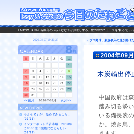
LADYWEB.ORG編集部のIssy＆なな号がお送りする、世の中のニュースを“斬る”と
« プロ野球、新規参入の道が開け
2004年09月
日
月
火
水
木
金
土
1
2
3
4
5
6
7
8
木炭輸出停
9
10
11
12
13
14
15
16
17
18
19
20
21
22
23
24
25
26
27
28
29
30
31
中国政府は森
<<前月
2026年08月
次月>>
踏み切る勢
いる備長炭
今さらですが、始めてみました…
(02/23)
か。焼き鳥
インターネット広告市場、2013年
に8500億円規模になるらしい
きます。
(01/27)