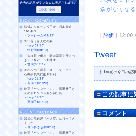
過去の記事がランダムに表示されます。
森がなくな
横浜のクルーン投手が、日本最速
161キロ！
|
評価
| 12:00
└
ツーシーム(03/22)
青い花はみんなの夢
└
Issy(08/15)
└
絵付師(08/13)
Tweet
「夫は外で働き、妻は家庭を守るべ
き」に反対、５割越す
└
世間(05/31)
首相への「漢字テスト」で、民主・
1年前の今日の記
石井副代表に批判殺到
└
Issy(01/28)
└
蒼硝子(01/28)
映画『ヤッターマン』、深田恭子さ
この記事に
んのドロンジョ姿が初公開
└
Issy(01/20)
└
蒼硝子(01/19)
コメント
深沢の焼肉屋『米沢屋』に行ってき
ました
└
食べ歩き.jp(09/19)
映画『ヤッターマン』、深田恭子さ