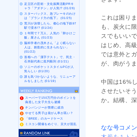
足立区の芸術・文化振興活動PRキ
ャラ「アダチン」が人気!? (01/26)
スターバックス、急ブレーキのわけ
これは困り
は「ブランド力の低下」 (01/25)
荒川が決壊したら、都心の地下鉄97
も、炭火に
駅で浸水!? (01/24)
１年間で７万人、人気の「卵かけご
スでもいい
飯」屋さん (01/23)
脳科学者の茂木さん「よく眠らない
はじめ、高
人は、創造的に生きられない」
(01/22)
では意外と
首相への「漢字テスト」で、民主・
石井副代表に批判殺到 (01/21)
が、肉がう
ソニーのポケットスタイルPCが人
気らしい (01/20)
誰も気づかないような、リニューア
中国は16%
ルをしました (01/19)
させたいそ
スーパーで150万円分のポイントを
か。結構、
偽造した女子大生ら逮捕
チンパンジーが禁煙に成功
やせてる男子は発がん率が高い？
「BREE」のカードケース
ミスコン開催をめぐり、京大が混乱
なな号コメ
木炭を１トン