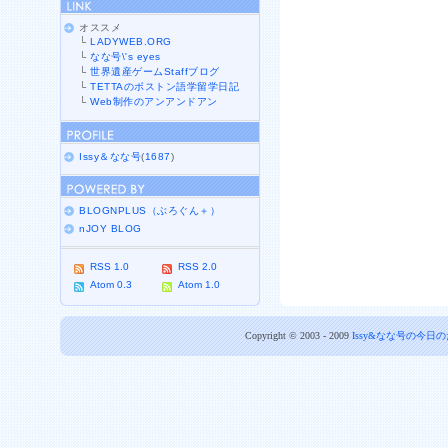
オススメ
└
LADYWEB.ORG
└
なな号\'s eyes
└
世界遺産ゲームStaffブログ
└
TETTAのボストン語学留学日記
└
Web制作のアンアンドアン
Issy＆なな号
(
1687
)
BLOGNPLUS（ぶろぐん＋）
nJOY BLOG
RSS 1.0
RSS 2.0
Atom 0.3
Atom 1.0
Copyright © 2003 - 2009
Issy&なな号の今日