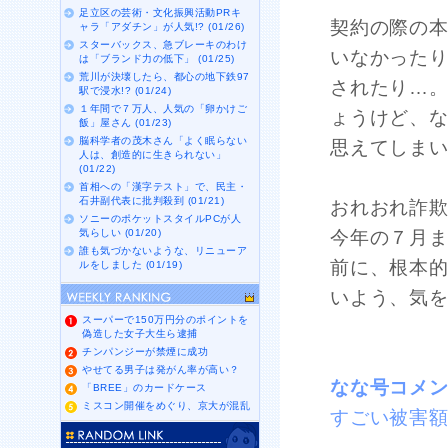
足立区の芸術・文化振興活動PRキ
契約の際の
ャラ「アダチン」が人気!? (01/26)
スターバックス、急ブレーキのわけ
いなかった
は「ブランド力の低下」 (01/25)
荒川が決壊したら、都心の地下鉄97
されたり…
駅で浸水!? (01/24)
１年間で７万人、人気の「卵かけご
ょうけど、
飯」屋さん (01/23)
脳科学者の茂木さん「よく眠らない
思えてしま
人は、創造的に生きられない」
(01/22)
首相への「漢字テスト」で、民主・
石井副代表に批判殺到 (01/21)
おれおれ詐
ソニーのポケットスタイルPCが人
気らしい (01/20)
今年の７月ま
誰も気づかないような、リニューア
前に、根本
ルをしました (01/19)
いよう、気
スーパーで150万円分のポイントを
偽造した女子大生ら逮捕
チンパンジーが禁煙に成功
やせてる男子は発がん率が高い？
なな号コメ
「BREE」のカードケース
ミスコン開催をめぐり、京大が混乱
すごい被害