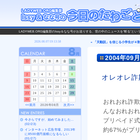
LADYWEB.ORG編集部のIssy＆なな号がお送りする、世の中のニュースを“斬る”と
« 「天動説」を信じる小学生が４
2004年09月
日
月
火
水
木
金
土
1
2
3
4
5
6
7
8
オレオレ詐
9
10
11
12
13
14
15
16
17
18
19
20
21
22
23
24
25
26
27
28
29
30
31
おれおれ詐
<<前月
2026年08月
次月>>
んなおれお
プリペイド
今さらですが、始めてみました…
(02/23)
約67%がプ
インターネット広告市場、2013年
に8500億円規模になるらしい
(01/27)