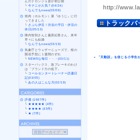
んのドロンジョ姿が初公開
└
今ナニが人気？(04/24)
http://www.l
└
なんでもnews(03/06)
焼肉（ホルモン）屋『ゆうじ』に行
ってきました
トラックバ
└
さぷら伊豆！渋谷の平日・伊豆の
休日(05/13)
陣内智則さんと藤原紀香さん、来年
早々にも結婚
└
なんでもnews(03/19)
気象庁とウェザーニューズで、桜の
開花予想に１週間のずれ
« 「天動説」を信じる小学生
└
NEWSな毎日・・・(03/11)
スターバックス、急ブレーキのわけ
は「ブランド力の低下」
└
コールセンタートレーナー読書日
記(03/05)
└
あの人はこんな方(02/19)
評価 (1687件)
└
★★★★★ (4件)
└
★★★★ (43件)
└
★ (7件)