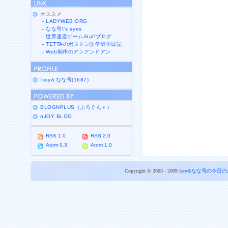
オススメ
└
LADYWEB.ORG
└
なな号\'s eyes
└
世界遺産ゲームStaffブログ
└
TETTAのボストン語学留学日記
└
Web制作のアンアンドアン
Issy＆なな号
(
1687
)
BLOGNPLUS（ぶろぐん＋）
nJOY BLOG
RSS 1.0
RSS 2.0
Atom 0.3
Atom 1.0
Copyright © 2003 - 2009
Issy&なな号の今日