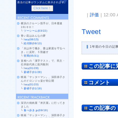
過去の記事がランダムに表示されます。
|
評価
| 12:00
横浜のクルーン投手が、日本最速
161キロ！
Tweet
└
ツーシーム(03/22)
青い花はみんなの夢
└
Issy(08/15)
└
絵付師(08/13)
1年前の今日の記
「夫は外で働き、妻は家庭を守るべ
き」に反対、５割越す
└
世間(05/31)
首相への「漢字テスト」で、民主・
石井副代表に批判殺到
この記事に
└
Issy(01/28)
└
蒼硝子(01/28)
映画『ヤッターマン』、深田恭子さ
んのドロンジョ姿が初公開
コメント
└
Issy(01/20)
└
蒼硝子(01/19)
深沢の焼肉屋『米沢屋』に行ってき
ました
この記事の
└
食べ歩き.jp(09/19)
映画『ヤッターマン』、深田恭子さ