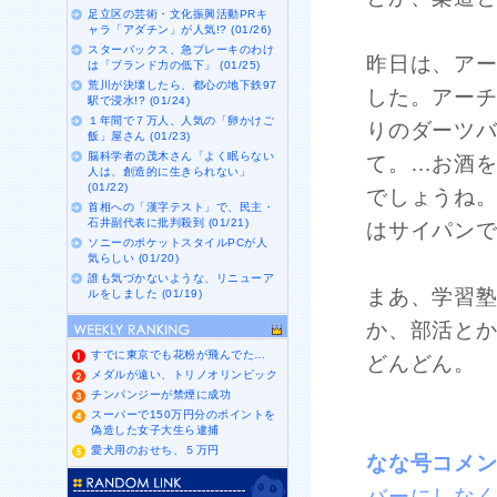
足立区の芸術・文化振興活動PRキ
ャラ「アダチン」が人気!? (01/26)
スターバックス、急ブレーキのわけ
昨日は、ア
は「ブランド力の低下」 (01/25)
荒川が決壊したら、都心の地下鉄97
した。アー
駅で浸水!? (01/24)
１年間で７万人、人気の「卵かけご
りのダーツ
飯」屋さん (01/23)
脳科学者の茂木さん「よく眠らない
て。…お酒
人は、創造的に生きられない」
(01/22)
でしょうね
首相への「漢字テスト」で、民主・
石井副代表に批判殺到 (01/21)
はサイパン
ソニーのポケットスタイルPCが人
気らしい (01/20)
誰も気づかないような、リニューア
まあ、学習
ルをしました (01/19)
か、部活と
すでに東京でも花粉が飛んでた…
どんどん。
メダルが遠い、トリノオリンピック
チンパンジーが禁煙に成功
スーパーで150万円分のポイントを
偽造した女子大生ら逮捕
愛犬用のおせち、５万円
なな号コメ
バーにしな