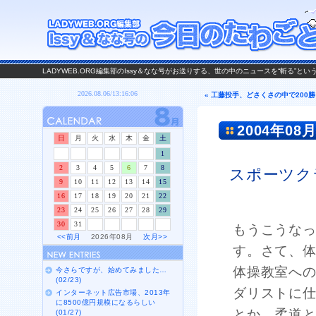
LADYWEB.ORG編集部のIssy＆なな号がお送りする、世の中のニュースを“斬る”と
« 工藤投手、どさくさの中で200勝
2004年08月
日
月
火
水
木
金
土
1
2
3
4
5
6
7
8
スポーツク
9
10
11
12
13
14
15
16
17
18
19
20
21
22
23
24
25
26
27
28
29
30
31
もうこうな
<<前月
2026年08月
次月>>
す。さて、
体操教室へ
今さらですが、始めてみました…
(02/23)
ダリストに
インターネット広告市場、2013年
に8500億円規模になるらしい
とか、柔道
(01/27)