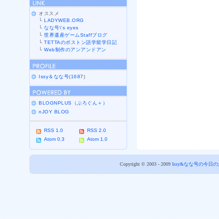
オススメ
└
LADYWEB.ORG
└
なな号\'s eyes
└
世界遺産ゲームStaffブログ
└
TETTAのボストン語学留学日記
└
Web制作のアンアンドアン
Issy＆なな号
(
1687
)
BLOGNPLUS（ぶろぐん＋）
nJOY BLOG
RSS 1.0
RSS 2.0
Atom 0.3
Atom 1.0
Copyright © 2003 - 2009
Issy&なな号の今日