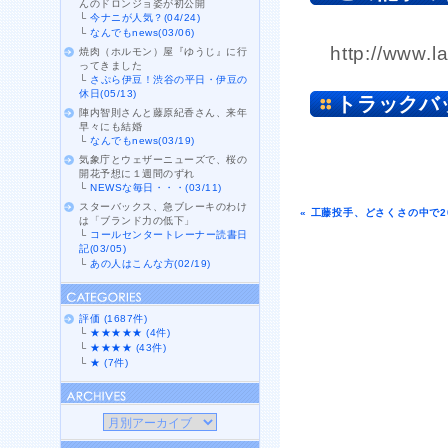
んのドロンジョ姿が初公開
└
今ナニが人気？(04/24)
└
なんでもnews(03/06)
http://www.l
焼肉（ホルモン）屋『ゆうじ』に行
ってきました
└
さぷら伊豆！渋谷の平日・伊豆の
休日(05/13)
トラックバ
陣内智則さんと藤原紀香さん、来年
早々にも結婚
└
なんでもnews(03/19)
気象庁とウェザーニューズで、桜の
開花予想に１週間のずれ
└
NEWSな毎日・・・(03/11)
スターバックス、急ブレーキのわけ
« 工藤投手、どさくさの中で2
は「ブランド力の低下」
└
コールセンタートレーナー読書日
記(03/05)
└
あの人はこんな方(02/19)
評価 (1687件)
└
★★★★★ (4件)
└
★★★★ (43件)
└
★ (7件)