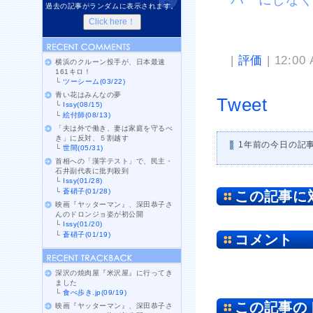
過去の記事がランダムに表示されます。
|
評価
| 12:00
横浜のクルーン投手が、日本最速
161キロ！
└
ツーシーム(03/22)
青い花はみんなの夢
Tweet
└
Issy(08/15)
└
絵付師(08/13)
「夫は外で働き、妻は家庭を守るべ
き」に反対、５割越す
1年前の今日の記
└
世間(05/31)
首相への「漢字テスト」で、民主・
石井副代表に批判殺到
└
Issy(01/28)
└
蒼硝子(01/28)
この記事に
映画『ヤッターマン』、深田恭子さ
んのドロンジョ姿が初公開
└
Issy(01/20)
└
蒼硝子(01/19)
コメント
深沢の焼肉屋『米沢屋』に行ってき
ました
└
食べ歩き.jp(09/19)
この記事の
映画『ヤッターマン』、深田恭子さ