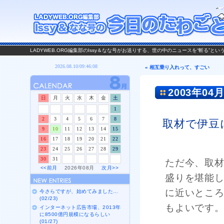
LADYWEB.ORG編集部のIssy＆なな号がお送りする、世の中のニュースを“斬る”と
« 相互乗り入れって、すごい
2003年04月
日
月
火
水
木
金
土
1
2
3
4
5
6
7
8
取材で伊豆
9
10
11
12
13
14
15
16
17
18
19
20
21
22
23
24
25
26
27
28
29
30
31
ただ今、取
<<前月
2026年08月
次月>>
盛りを堪能
に近いとこ
今さらですが、始めてみました…
(02/23)
もよいです
インターネット広告市場、2013年
に8500億円規模になるらしい
(01/27)