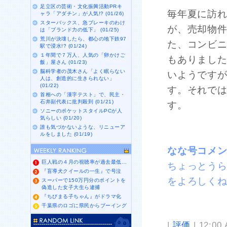
足立区の芸術・文化振興活動PRキ
毎年夏に訪
ャラ「アダチン」が人気!? (01/26)
スターバックス、急ブレーキのわけ
が、売却物
は「ブランド力の低下」 (01/25)
荒川が決壊したら、都心の地下鉄97
た、コンビ
駅で浸水!? (01/24)
１年間で７万人、人気の「卵かけご
もありまし
飯」屋さん (01/23)
脳科学者の茂木さん「よく眠らない
いようです
人は、創造的に生きられない」
(01/22)
す。それで
首相への「漢字テスト」で、民主・
石井副代表に批判殺到 (01/21)
す。
ソニーのポケットスタイルPCが人
気らしい (01/20)
誰も気づかないような、リニューア
ルをしました (01/19)
なな号コメ
巨人戦の４月の視聴率が過去最低…
ちょっとう
『盲導犬クイールの一生』で号泣
をよろしく
スーパーで150万円分のポイントを
偽造した女子大生ら逮捕
『ちびまる子ちゃん』がドラマ化
千葉県のロゴに県民からブーイング
|
評価
| 12:00