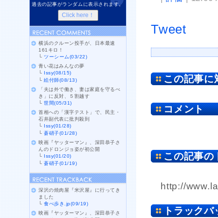
過去の記事がランダムに表示されます。
Tweet
横浜のクルーン投手が、日本最速
161キロ！
└
ツーシーム(03/22)
青い花はみんなの夢
└
Issy(08/15)
この記事に
└
絵付師(08/13)
「夫は外で働き、妻は家庭を守るべ
き」に反対、５割越す
└
世間(05/31)
コメント
首相への「漢字テスト」で、民主・
石井副代表に批判殺到
└
Issy(01/28)
└
蒼硝子(01/28)
映画『ヤッターマン』、深田恭子さ
んのドロンジョ姿が初公開
この記事の
└
Issy(01/20)
└
蒼硝子(01/19)
http://www.l
深沢の焼肉屋『米沢屋』に行ってき
ました
└
食べ歩き.jp(09/19)
トラックバ
映画『ヤッターマン』、深田恭子さ