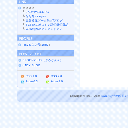
オススメ
└
LADYWEB.ORG
└
なな号\'s eyes
└
世界遺産ゲームStaffブログ
└
TETTAのボストン語学留学日記
└
Web制作のアンアンドアン
Issy＆なな号
(
1687
)
BLOGNPLUS（ぶろぐん＋）
nJOY BLOG
RSS 1.0
RSS 2.0
Atom 0.3
Atom 1.0
Copyright © 2003 - 2009
Issy&なな号の今日