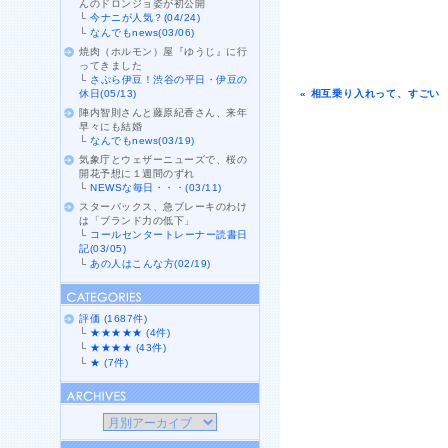
んのドロンジョ姿が初公開
└
今ナニが人気？(04/24)
└
なんでもnews(03/06)
焼肉（ホルモン）屋『ゆうじ』に行
ってきました
└
さぷら伊豆！渋谷の平日・伊豆の
休日(05/13)
« 相互乗り入れって、すごい
陣内智則さんと藤原紀香さん、来年
早々にも結婚
└
なんでもnews(03/19)
気象庁とウェザーニューズで、桜の
開花予想に１週間のずれ
└
NEWSな毎日・・・(03/11)
スターバックス、急ブレーキのわけ
は「ブランド力の低下」
└
コールセンタートレーナー読書日
記(03/05)
└
あの人はこんな方(02/19)
評価 (1687件)
└
★★★★★ (4件)
└
★★★★ (43件)
└
★ (7件)