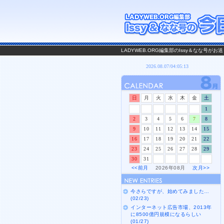
LADYWEB.ORG編集部のIssy＆なな号
日
月
火
水
木
金
土
1
2
3
4
5
6
7
8
9
10
11
12
13
14
15
16
17
18
19
20
21
22
23
24
25
26
27
28
29
30
31
<<前月
2026年08月
次月>>
今さらですが、始めてみました…
(02/23)
インターネット広告市場、2013年
に8500億円規模になるらしい
(01/27)