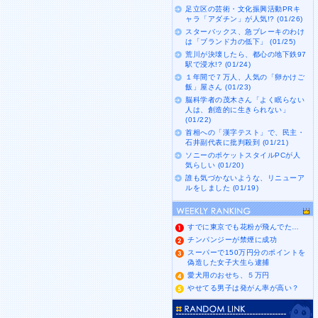
足立区の芸術・文化振興活動PRキ
ャラ「アダチン」が人気!? (01/26)
スターバックス、急ブレーキのわけ
は「ブランド力の低下」 (01/25)
荒川が決壊したら、都心の地下鉄97
駅で浸水!? (01/24)
１年間で７万人、人気の「卵かけご
飯」屋さん (01/23)
脳科学者の茂木さん「よく眠らない
人は、創造的に生きられない」
(01/22)
首相への「漢字テスト」で、民主・
石井副代表に批判殺到 (01/21)
ソニーのポケットスタイルPCが人
気らしい (01/20)
誰も気づかないような、リニューア
ルをしました (01/19)
すでに東京でも花粉が飛んでた…
チンパンジーが禁煙に成功
スーパーで150万円分のポイントを
偽造した女子大生ら逮捕
愛犬用のおせち、５万円
やせてる男子は発がん率が高い？