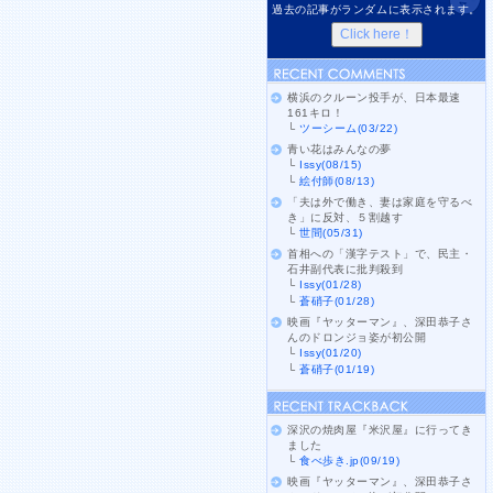
過去の記事がランダムに表示されます。
横浜のクルーン投手が、日本最速
161キロ！
└
ツーシーム(03/22)
青い花はみんなの夢
└
Issy(08/15)
└
絵付師(08/13)
「夫は外で働き、妻は家庭を守るべ
き」に反対、５割越す
└
世間(05/31)
首相への「漢字テスト」で、民主・
石井副代表に批判殺到
└
Issy(01/28)
└
蒼硝子(01/28)
映画『ヤッターマン』、深田恭子さ
んのドロンジョ姿が初公開
└
Issy(01/20)
└
蒼硝子(01/19)
深沢の焼肉屋『米沢屋』に行ってき
ました
└
食べ歩き.jp(09/19)
映画『ヤッターマン』、深田恭子さ