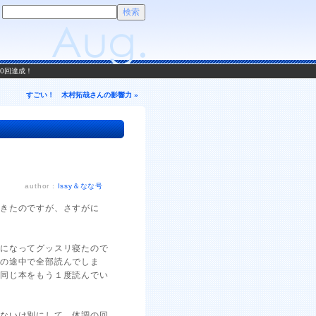
00回達成！
すごい！ 木村拓哉さんの影響力 »
author :
Issy＆なな号
てきたのですが、さすがに
横になってグッスリ寝たので
旅の途中で全部読んでしま
、同じ本をもう１度読んでい
らないは別にして、体調の回