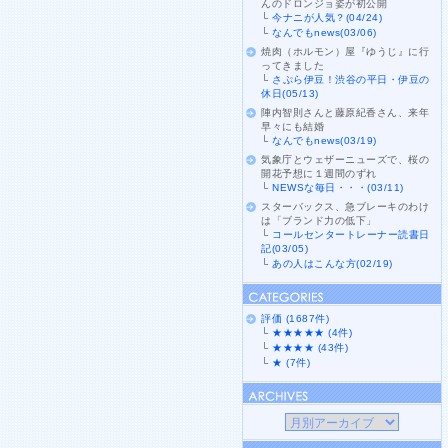
んのドロンジョ姿が初公開
└
今ナニが人気？(04/24)
└
なんでもnews(03/06)
焼肉（ホルモン）屋『ゆうじ』に行
ってきました
└
さぷら伊豆！渋谷の平日・伊豆の
休日(05/13)
陣内智則さんと藤原紀香さん、来年
早々にも結婚
└
なんでもnews(03/19)
気象庁とウェザーニューズで、桜の
開花予想に１週間のずれ
└
NEWSな毎日・・・(03/11)
スターバックス、急ブレーキのわけ
は「ブランド力の低下」
└
コールセンタートレーナー読書日
記(03/05)
└
あの人はこんな方(02/19)
評価 (1687件)
└
★★★★★ (4件)
└
★★★★ (43件)
└
★ (7件)