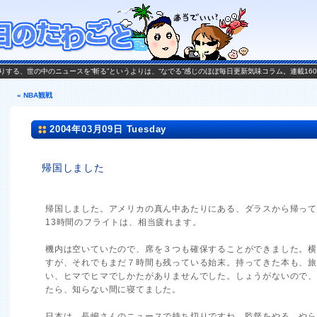
がお送りする、世の中のニュースを“斬る”というよりは、“なでる”感じのほぼ毎日更新気味コラム。連載16
« NBA観戦
2004年03月09日 Tuesday
帰国しました
帰国しました。アメリカの真ん中あたりにある、ダラスから帰っ
13時間のフライトは、相当疲れます。
機内は空いていたので、席を３つも確保することができました。
すが、それでもまだ７時間も残っている始末。持ってきた本も、
い、ヒマでヒマでしかたがありませんでした。しょうがないので
たら、知らない間に寝てました。
日本は、長嶋さんのニュースで持ち切りですね。監督をやる、や