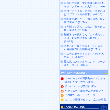
足立区の芸術・文化振興活動PRキ
ャラ「アダチン」が人気!? (01/26)
スターバックス、急ブレーキのわけ
は「ブランド力の低下」 (01/25)
荒川が決壊したら、都心の地下鉄97
駅で浸水!? (01/24)
１年間で７万人、人気の「卵かけご
飯」屋さん (01/23)
脳科学者の茂木さん「よく眠らない
人は、創造的に生きられない」
(01/22)
首相への「漢字テスト」で、民主・
石井副代表に批判殺到 (01/21)
ソニーのポケットスタイルPCが人
気らしい (01/20)
誰も気づかないような、リニューア
ルをしました (01/19)
スーパーで150万円分のポイントを
偽造した女子大生ら逮捕
チンパンジーが禁煙に成功
やせてる男子は発がん率が高い？
「BREE」のカードケース
ミスコン開催をめぐり、京大が混乱