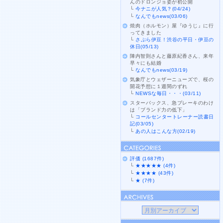
んのドロンジョ姿が初公開
└
今ナニが人気？(04/24)
└
なんでもnews(03/06)
焼肉（ホルモン）屋『ゆうじ』に行
ってきました
└
さぷら伊豆！渋谷の平日・伊豆の
休日(05/13)
陣内智則さんと藤原紀香さん、来年
早々にも結婚
└
なんでもnews(03/19)
気象庁とウェザーニューズで、桜の
開花予想に１週間のずれ
└
NEWSな毎日・・・(03/11)
スターバックス、急ブレーキのわけ
は「ブランド力の低下」
└
コールセンタートレーナー読書日
記(03/05)
└
あの人はこんな方(02/19)
評価 (1687件)
└
★★★★★ (4件)
└
★★★★ (43件)
└
★ (7件)