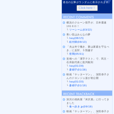
過去の記事がランダムに表示されます。
横浜のクルーン投手が、日本最速
161キロ！
└
ツーシーム(03/22)
青い花はみんなの夢
└
Issy(08/15)
└
絵付師(08/13)
「夫は外で働き、妻は家庭を守るべ
き」に反対、５割越す
└
世間(05/31)
首相への「漢字テスト」で、民主・
石井副代表に批判殺到
└
Issy(01/28)
└
蒼硝子(01/28)
映画『ヤッターマン』、深田恭子さ
んのドロンジョ姿が初公開
└
Issy(01/20)
└
蒼硝子(01/19)
深沢の焼肉屋『米沢屋』に行ってき
ました
└
食べ歩き.jp(09/19)
映画『ヤッターマン』、深田恭子さ