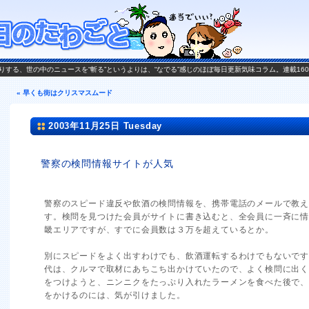
がお送りする、世の中のニュースを“斬る”というよりは、“なでる”感じのほぼ毎日更新気味コラム。連載16
« 早くも街はクリスマスムード
2003年11月25日 Tuesday
警察の検問情報サイトが人気
警察のスピード違反や飲酒の検問情報を、携帯電話のメールで教
す。検問を見つけた会員がサイトに書き込むと、全会員に一斉に
畿エリアですが、すでに会員数は３万を超えているとか。
別にスピードをよく出すわけでも、飲酒運転するわけでもないで
代は、クルマで取材にあちこち出かけていたので、よく検問に出
をつけようと、ニンニクをたっぷり入れたラーメンを食べた後で
をかけるのには、気が引けました。