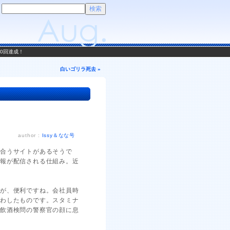
00回達成！
白いゴリラ死去 »
author :
Issy＆なな号
え合うサイトがあるそうで
情報が配信される仕組み。近
すが、便利ですね。会社員時
くわしたものです。スタミナ
、飲酒検問の警察官の顔に息