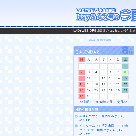
LADYWEB.ORG編集部のIssy＆なな号
日
月
火
水
木
金
土
1
2
3
4
5
6
7
8
9
10
11
12
13
14
15
16
17
18
19
20
21
22
23
24
25
26
27
28
29
30
31
<<前月
2026年08月
次月>>
今さらですが、始めてみました…
(02/23)
インターネット広告市場、2013年
に8500億円規模になるらしい
(01/27)