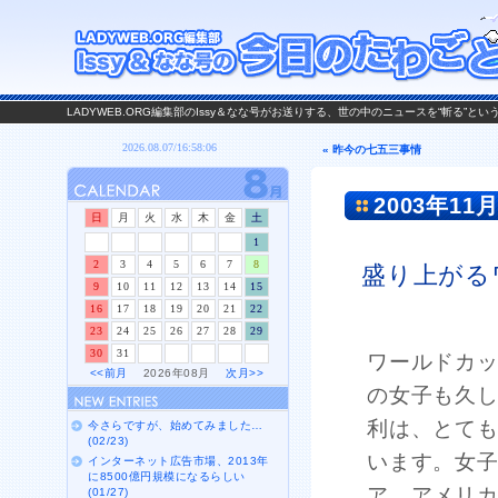
LADYWEB.ORG編集部のIssy＆なな号がお送りする、世の中のニュースを“斬る”と
« 昨今の七五三事情
2003年11月
日
月
火
水
木
金
土
1
2
3
4
5
6
7
8
盛り上がる
9
10
11
12
13
14
15
16
17
18
19
20
21
22
23
24
25
26
27
28
29
30
31
ワールドカッ
<<前月
2026年08月
次月>>
の女子も久
利は、とて
今さらですが、始めてみました…
(02/23)
います。女
インターネット広告市場、2013年
に8500億円規模になるらしい
ア、アメリ
(01/27)