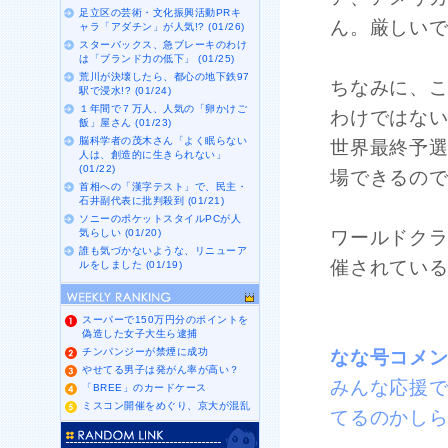
足立区の芸術・文化振興活動PRキ
ん。厳しい
ャラ「アダチン」が人気!? (01/26)
スターバックス、急ブレーキのわけ
は「ブランド力の低下」 (01/25)
荒川が決壊したら、都心の地下鉄97
ちなみに、
駅で浸水!? (01/24)
１年間で７万人、人気の「卵かけご
わけではな
飯」屋さん (01/23)
脳科学者の茂木さん「よく眠らない
世界最終予
人は、創造的に生きられない」
(01/22)
場できるの
首相への「漢字テスト」で、民主・
石井副代表に批判殺到 (01/21)
ソニーのポケットスタイルPCが人
気らしい (01/20)
ワールドク
誰も気づかないような、リニューア
催されてい
ルをしました (01/19)
スーパーで150万円分のポイントを
偽造した女子大生ら逮捕
チンパンジーが禁煙に成功
なな号コメ
やせてる男子は発がん率が高い？
みんな応援
「BREE」のカードケース
ミスコン開催をめぐり、京大が混乱
てるのかし