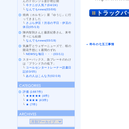
んのドロンジョ姿が初公開
└
今ナニが人気？(04/24)
└
なんでもnews(03/06)
トラックバ
焼肉（ホルモン）屋『ゆうじ』に行
ってきました
└
さぷら伊豆！渋谷の平日・伊豆の
休日(05/13)
陣内智則さんと藤原紀香さん、来年
早々にも結婚
└
なんでもnews(03/19)
« 昨今の七五三事情
気象庁とウェザーニューズで、桜の
開花予想に１週間のずれ
└
NEWSな毎日・・・(03/11)
スターバックス、急ブレーキのわけ
は「ブランド力の低下」
└
コールセンタートレーナー読書日
記(03/05)
└
あの人はこんな方(02/19)
評価 (1687件)
└
★★★★★ (4件)
└
★★★★ (43件)
└
★ (7件)