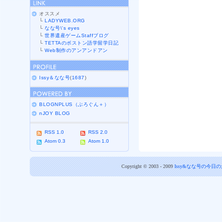
オススメ
└
LADYWEB.ORG
└
なな号\'s eyes
└
世界遺産ゲームStaffブログ
└
TETTAのボストン語学留学日記
└
Web制作のアンアンドアン
Issy＆なな号
(
1687
)
BLOGNPLUS（ぶろぐん＋）
nJOY BLOG
RSS 1.0
RSS 2.0
Atom 0.3
Atom 1.0
Copyright © 2003 - 2009
Issy&なな号の今日