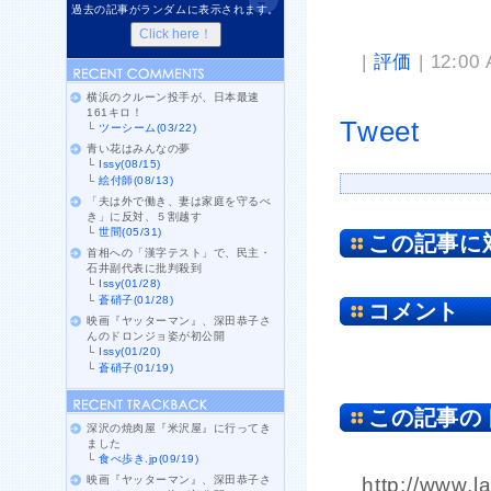
過去の記事がランダムに表示されます。
|
評価
| 12:00
横浜のクルーン投手が、日本最速
161キロ！
Tweet
└
ツーシーム(03/22)
青い花はみんなの夢
└
Issy(08/15)
└
絵付師(08/13)
「夫は外で働き、妻は家庭を守るべ
き」に反対、５割越す
└
世間(05/31)
この記事に
首相への「漢字テスト」で、民主・
石井副代表に批判殺到
└
Issy(01/28)
└
蒼硝子(01/28)
コメント
映画『ヤッターマン』、深田恭子さ
んのドロンジョ姿が初公開
└
Issy(01/20)
└
蒼硝子(01/19)
この記事の
深沢の焼肉屋『米沢屋』に行ってき
ました
└
食べ歩き.jp(09/19)
映画『ヤッターマン』、深田恭子さ
http://www.l