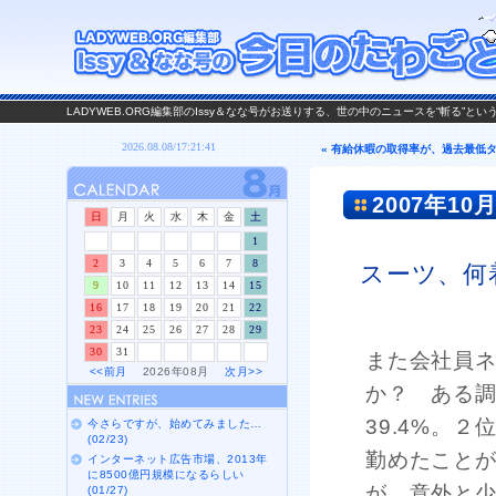
LADYWEB.ORG編集部のIssy＆なな号がお送りする、世の中のニュースを“斬る”と
« 有給休暇の取得率が、過去最低タイ
2007年10月
日
月
火
水
木
金
土
1
2
3
4
5
6
7
8
スーツ、何
9
10
11
12
13
14
15
16
17
18
19
20
21
22
23
24
25
26
27
28
29
30
31
また会社員
<<前月
2026年08月
次月>>
か？ ある
39.4%。
今さらですが、始めてみました…
(02/23)
勤めたこと
インターネット広告市場、2013年
に8500億円規模になるらしい
が、意外と
(01/27)