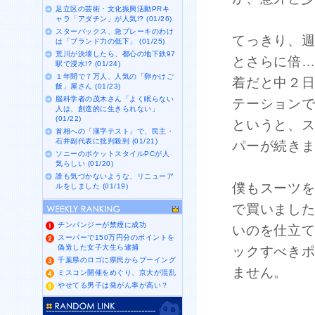
足立区の芸術・文化振興活動PRキ
ャラ「アダチン」が人気!? (01/26)
スターバックス、急ブレーキのわけ
てっきり、
は「ブランド力の低下」 (01/25)
荒川が決壊したら、都心の地下鉄97
とさらに倍
駅で浸水!? (01/24)
１年間で７万人、人気の「卵かけご
着だと中２
飯」屋さん (01/23)
脳科学者の茂木さん「よく眠らない
テーション
人は、創造的に生きられない」
(01/22)
というと、
首相への「漢字テスト」で、民主・
石井副代表に批判殺到 (01/21)
パーが続き
ソニーのポケットスタイルPCが人
気らしい (01/20)
誰も気づかないような、リニューア
僕もスーツ
ルをしました (01/19)
で買いまし
チンパンジーが禁煙に成功
いのを仕立
スーパーで150万円分のポイントを
偽造した女子大生ら逮捕
ックすべき
千葉県のロゴに県民からブーイング
ません。
ミスコン開催をめぐり、京大が混乱
やせてる男子は発がん率が高い？