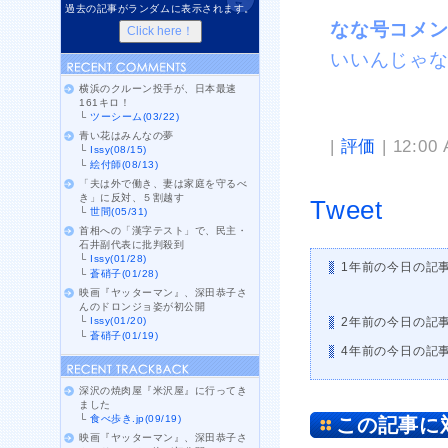
過去の記事がランダムに表示されます。
なな号コメ
いいんじゃ
横浜のクルーン投手が、日本最速
161キロ！
└
ツーシーム(03/22)
青い花はみんなの夢
|
評価
| 12:00
└
Issy(08/15)
└
絵付師(08/13)
「夫は外で働き、妻は家庭を守るべ
き」に反対、５割越す
Tweet
└
世間(05/31)
首相への「漢字テスト」で、民主・
石井副代表に批判殺到
└
Issy(01/28)
1年前の今日の記
└
蒼硝子(01/28)
映画『ヤッターマン』、深田恭子さ
んのドロンジョ姿が初公開
└
Issy(01/20)
2年前の今日の記
└
蒼硝子(01/19)
4年前の今日の記
深沢の焼肉屋『米沢屋』に行ってき
ました
└
食べ歩き.jp(09/19)
この記事に
映画『ヤッターマン』、深田恭子さ