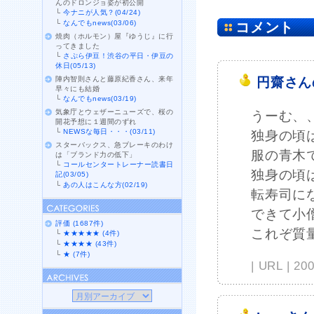
んのドロンジョ姿が初公開
└
今ナニが人気？(04/24)
└
なんでもnews(03/06)
コメント
焼肉（ホルモン）屋『ゆうじ』に行
ってきました
└
さぷら伊豆！渋谷の平日・伊豆の
休日(05/13)
陣内智則さんと藤原紀香さん、来年
円齋さん
早々にも結婚
└
なんでもnews(03/19)
気象庁とウェザーニューズで、桜の
うーむ、
開花予想に１週間のずれ
└
NEWSな毎日・・・(03/11)
独身の頃
スターバックス、急ブレーキのわけ
服の青木
は「ブランド力の低下」
└
コールセンタートレーナー読書日
独身の頃
記(03/05)
└
あの人はこんな方(02/19)
転寿司に
できて小
評価 (1687件)
これぞ質
└
★★★★★ (4件)
└
★★★★ (43件)
└
★ (7件)
| URL | 2