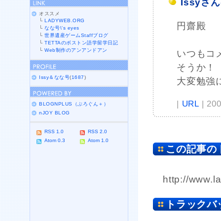
Issyさ
オススメ
└
LADYWEB.ORG
円齋殿
└
なな号\'s eyes
└
世界遺産ゲームStaffブログ
└
TETTAのボストン語学留学日記
└
Web制作のアンアンドアン
いつもコ
そうか！
Issy＆なな号
(
1687
)
大変勉強
|
URL
| 20
BLOGNPLUS（ぶろぐん＋）
nJOY BLOG
RSS 1.0
RSS 2.0
Atom 0.3
Atom 1.0
この記事の
http://www.l
トラックバ