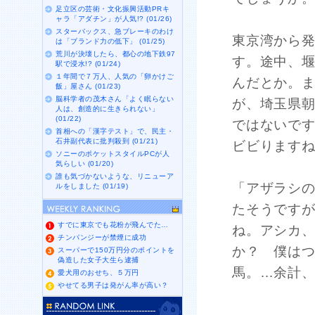
足立区の芸術・文化振興活動PRキ
ャラ「アダチン」が人気!? (01/26)
スターバックス、急ブレーキのわけ
東京湾から発
は「ブランド力の低下」 (01/25)
荒川が決壊したら、都心の地下鉄97
す。途中、
駅で浸水!? (01/24)
１年間で７万人、人気の「卵かけご
んだとか。
飯」屋さん (01/23)
脳科学者の茂木さん「よく眠らない
が、埼玉県
人は、創造的に生きられない」
(01/22)
ではないで
首相への「漢字テスト」で、民主・
石井副代表に批判殺到 (01/21)
ビビります
ソニーのポケットスタイルPCが人
気らしい (01/20)
誰も気づかないような、リニューア
「アザラシの
ルをしました (01/19)
たそうです
すでに東京でも花粉が飛んでた…
ね。アシカ
チンパンジーが禁煙に成功
か？ 僕は
スーパーで150万円分のポイントを
偽造した女子大生ら逮捕
馬。…余計
愛犬用のおせち、５万円
やせてる男子は発がん率が高い？