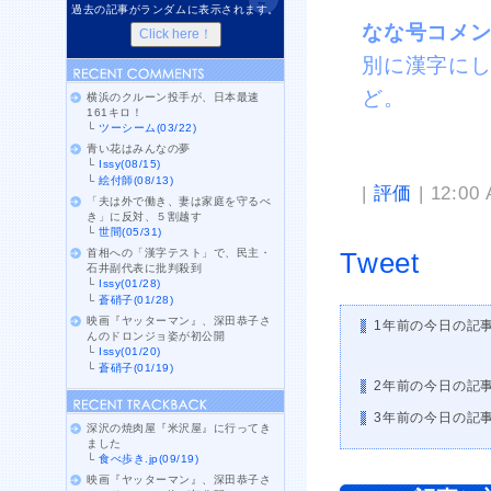
過去の記事がランダムに表示されます。
なな号コメ
別に漢字に
ど。
横浜のクルーン投手が、日本最速
161キロ！
└
ツーシーム(03/22)
青い花はみんなの夢
└
Issy(08/15)
└
絵付師(08/13)
|
評価
| 12:00
「夫は外で働き、妻は家庭を守るべ
き」に反対、５割越す
└
世間(05/31)
首相への「漢字テスト」で、民主・
Tweet
石井副代表に批判殺到
└
Issy(01/28)
└
蒼硝子(01/28)
映画『ヤッターマン』、深田恭子さ
1年前の今日の記
んのドロンジョ姿が初公開
└
Issy(01/20)
└
蒼硝子(01/19)
2年前の今日の記
3年前の今日の記
深沢の焼肉屋『米沢屋』に行ってき
ました
└
食べ歩き.jp(09/19)
映画『ヤッターマン』、深田恭子さ