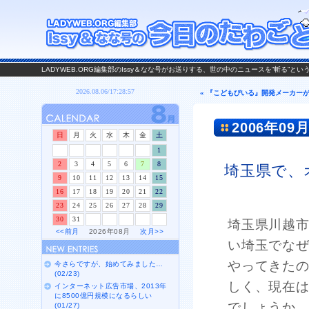
LADYWEB.ORG編集部のIssy＆なな号がお送りする、世の中のニュースを“斬る”と
« 『こどもびいる』開発メーカー
2006年09月
日
月
火
水
木
金
土
1
2
3
4
5
6
7
8
埼玉県で、
9
10
11
12
13
14
15
16
17
18
19
20
21
22
23
24
25
26
27
28
29
30
31
埼玉県川越
<<前月
2026年08月
次月>>
い埼玉でな
やってきた
今さらですが、始めてみました…
(02/23)
しく、現在
インターネット広告市場、2013年
に8500億円規模になるらしい
でしょうか
(01/27)