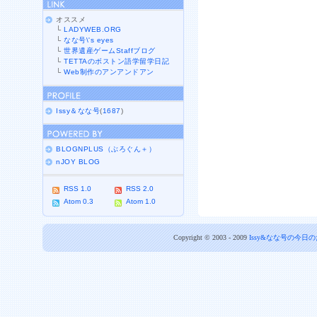
オススメ
└
LADYWEB.ORG
└
なな号\'s eyes
└
世界遺産ゲームStaffブログ
└
TETTAのボストン語学留学日記
└
Web制作のアンアンドアン
Issy＆なな号
(
1687
)
BLOGNPLUS（ぶろぐん＋）
nJOY BLOG
RSS 1.0
RSS 2.0
Atom 0.3
Atom 1.0
Copyright © 2003 - 2009
Issy&なな号の今日