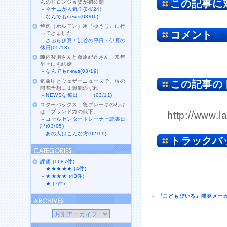
この記事に
んのドロンジョ姿が初公開
└
今ナニが人気？(04/24)
└
なんでもnews(03/06)
焼肉（ホルモン）屋『ゆうじ』に行
コメント
ってきました
└
さぷら伊豆！渋谷の平日・伊豆の
休日(05/13)
陣内智則さんと藤原紀香さん、来年
早々にも結婚
└
なんでもnews(03/19)
気象庁とウェザーニューズで、桜の
この記事の
開花予想に１週間のずれ
└
NEWSな毎日・・・(03/11)
スターバックス、急ブレーキのわけ
は「ブランド力の低下」
http://www.l
└
コールセンタートレーナー読書日
記(03/05)
└
あの人はこんな方(02/19)
トラックバ
評価 (1687件)
└
★★★★★ (4件)
└
★★★★ (43件)
└
★ (7件)
« 『こどもびいる』開発メー