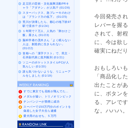
足立区の芸術・文化振興活動PRキ
ャラ「アダチン」が人気!? (01/26)
スターバックス、急ブレーキのわけ
今回発売さ
は「ブランド力の低下」 (01/25)
荒川が決壊したら、都心の地下鉄97
レバーを握
駅で浸水!? (01/24)
１年間で７万人、人気の「卵かけご
されて、射程
飯」屋さん (01/23)
脳科学者の茂木さん「よく眠らない
に、今は欲
人は、創造的に生きられない」
(01/22)
確実にねだ
首相への「漢字テスト」で、民主・
石井副代表に批判殺到 (01/21)
ソニーのポケットスタイルPCが人
気らしい (01/20)
おもしろい
誰も気づかないような、リニューア
「商品化し
ルをしました (01/19)
出たことが
すでに東京でも花粉が飛んでた…
に、ボタン
メダルが遠い、トリノオリンピック
る、アレで
チンパンジーが禁煙に成功
スーパーで150万円分のポイントを
な。ハハハ
偽造した女子大生ら逮捕
愛犬用のおせち、５万円