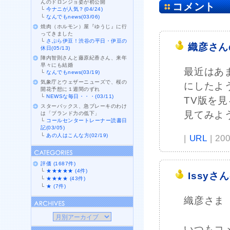
んのドロンジョ姿が初公開
コメント
└
今ナニが人気？(04/24)
└
なんでもnews(03/06)
焼肉（ホルモン）屋『ゆうじ』に行
ってきました
└
さぷら伊豆！渋谷の平日・伊豆の
織彦さん
休日(05/13)
陣内智則さんと藤原紀香さん、来年
早々にも結婚
最近はあ
└
なんでもnews(03/19)
気象庁とウェザーニューズで、桜の
にしたよ
開花予想に１週間のずれ
└
NEWSな毎日・・・(03/11)
TV版を
スターバックス、急ブレーキのわけ
見てみよ
は「ブランド力の低下」
└
コールセンタートレーナー読書日
記(03/05)
└
あの人はこんな方(02/19)
|
URL
| 20
評価 (1687件)
└
★★★★★ (4件)
Issyさ
└
★★★★ (43件)
└
★ (7件)
織彦さま
いつもコ