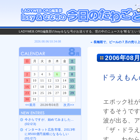
LADYWEB.ORG編集部のIssy＆なな号がお送りする、世の中のニュースを“斬る”と
« 長梅雨で、ビールの７月の売り
2006年08月
日
月
火
水
木
金
土
1
2
3
4
5
6
7
8
ドラえもん
9
10
11
12
13
14
15
16
17
18
19
20
21
22
23
24
25
26
27
28
29
30
31
エポック社
<<前月
2026年08月
次月>>
するそうで
波が出る、
今さらですが、始めてみました…
(02/23)
「ザ・ドラ
インターネット広告市場、2013年
に8500億円規模になるらしい
す。…わか
(01/27)