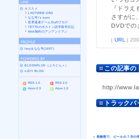
『ドラえ
オススメ
└
LADYWEB.ORG
さすがに
└
なな号\'s eyes
└
世界遺産ゲームStaffブログ
DVDで
└
TETTAのボストン語学留学日記
└
Web制作のアンアンドアン
|
URL
| 20
Issy＆なな号
(
1687
)
BLOGNPLUS（ぶろぐん＋）
この記事の
nJOY BLOG
RSS 1.0
RSS 2.0
http://www.l
Atom 0.3
Atom 1.0
トラックバ
« 長梅雨で、ビールの７月の