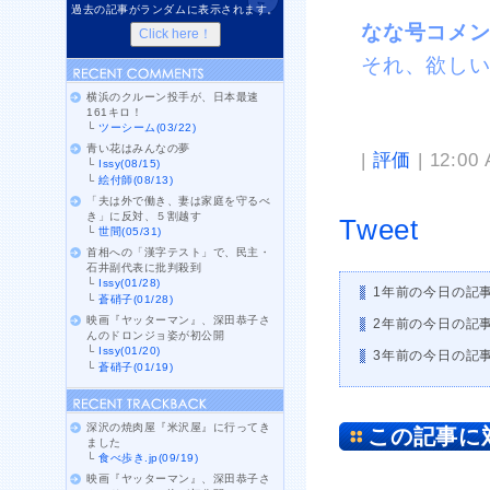
過去の記事がランダムに表示されます。
なな号コメ
それ、欲し
横浜のクルーン投手が、日本最速
161キロ！
└
ツーシーム(03/22)
青い花はみんなの夢
|
評価
| 12:00
└
Issy(08/15)
└
絵付師(08/13)
「夫は外で働き、妻は家庭を守るべ
き」に反対、５割越す
Tweet
└
世間(05/31)
首相への「漢字テスト」で、民主・
石井副代表に批判殺到
└
Issy(01/28)
1年前の今日の記
└
蒼硝子(01/28)
映画『ヤッターマン』、深田恭子さ
2年前の今日の記
んのドロンジョ姿が初公開
└
Issy(01/20)
3年前の今日の記
└
蒼硝子(01/19)
深沢の焼肉屋『米沢屋』に行ってき
この記事に
ました
└
食べ歩き.jp(09/19)
映画『ヤッターマン』、深田恭子さ