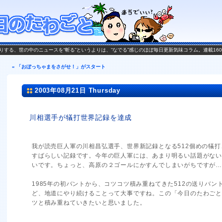
がお送りする、世の中のニュースを“斬る”というよりは、“なでる”感じのほぼ毎日更新気味コラム。連載16
« 「おぼっちゃまをさがせ！」がスタート
2003年08月21日 Thursday
川相選手が犠打世界記録を達成
我が読売巨人軍の川相昌弘選手、世界新記録となる512個めの犠
すばらしい記録です。今年の巨人軍には、あまり明るい話題がな
いです。ちょっと、高原の２ゴールにかすんでしまいがちですが
1985年の初バントから、コツコツ積み重ねてきた512の送りバン
ど、地道にやり続けることって大事ですね。この「今日のたわご
ツと積み重ねていきたいと思いました。