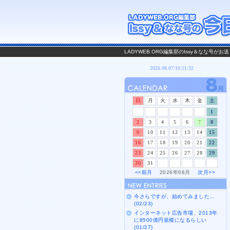
LADYWEB.ORG編集部のIssy＆なな号
日
月
火
水
木
金
土
1
2
3
4
5
6
7
8
9
10
11
12
13
14
15
16
17
18
19
20
21
22
23
24
25
26
27
28
29
30
31
<<前月
2026年08月
次月>>
今さらですが、始めてみました…
(02/23)
インターネット広告市場、2013年
に8500億円規模になるらしい
(01/27)