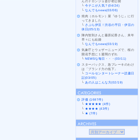
んのドロンジョ姿が初公開
└
今ナニが人気？(04/24)
└
なんでもnews(03/06)
焼肉（ホルモン）屋『ゆうじ』に行
ってきました
└
さぷら伊豆！渋谷の平日・伊豆の
休日(05/13)
陣内智則さんと藤原紀香さん、来年
早々にも結婚
└
なんでもnews(03/19)
気象庁とウェザーニューズで、桜の
開花予想に１週間のずれ
└
NEWSな毎日・・・(03/11)
スターバックス、急ブレーキのわけ
は「ブランド力の低下」
└
コールセンタートレーナー読書日
記(03/05)
└
あの人はこんな方(02/19)
評価 (1687件)
└
★★★★★ (4件)
└
★★★★ (43件)
└
★ (7件)