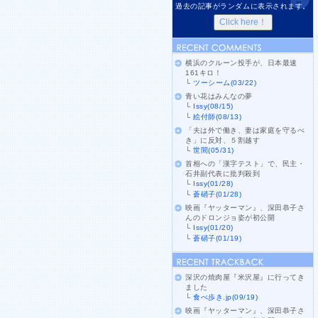
過去の記事がランダムに表示されます。
横浜のクルーン投手が、日本最速
161キロ！
└
ツーシーム(03/22)
青い花はみんなの夢
└
Issy(08/15)
└
絵付師(08/13)
「夫は外で働き、妻は家庭を守るべ
き」に反対、５割越す
└
世間(05/31)
首相への「漢字テスト」で、民主・
石井副代表に批判殺到
└
Issy(01/28)
└
蒼硝子(01/28)
映画『ヤッターマン』、深田恭子さ
んのドロンジョ姿が初公開
└
Issy(01/20)
└
蒼硝子(01/19)
深沢の焼肉屋『米沢屋』に行ってき
ました
└
食べ歩き.jp(09/19)
映画『ヤッターマン』、深田恭子さ