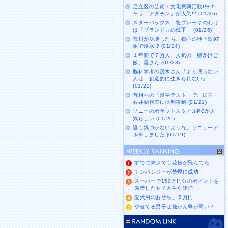
足立区の芸術・文化振興活動PRキ
ャラ「アダチン」が人気!? (01/26)
スターバックス、急ブレーキのわけ
は「ブランド力の低下」 (01/25)
荒川が決壊したら、都心の地下鉄97
駅で浸水!? (01/24)
１年間で７万人、人気の「卵かけご
飯」屋さん (01/23)
脳科学者の茂木さん「よく眠らない
人は、創造的に生きられない」
(01/22)
首相への「漢字テスト」で、民主・
石井副代表に批判殺到 (01/21)
ソニーのポケットスタイルPCが人
気らしい (01/20)
誰も気づかないような、リニューア
ルをしました (01/19)
すでに東京でも花粉が飛んでた…
チンパンジーが禁煙に成功
スーパーで150万円分のポイントを
偽造した女子大生ら逮捕
愛犬用のおせち、５万円
やせてる男子は発がん率が高い？