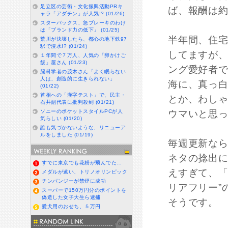
足立区の芸術・文化振興活動PRキ
ば、報酬は約
ャラ「アダチン」が人気!? (01/26)
スターバックス、急ブレーキのわけ
は「ブランド力の低下」 (01/25)
半年間、住宅
荒川が決壊したら、都心の地下鉄97
駅で浸水!? (01/24)
してますが
１年間で７万人、人気の「卵かけご
飯」屋さん (01/23)
ング愛好者
脳科学者の茂木さん「よく眠らない
人は、創造的に生きられない」
海に、真っ
(01/22)
首相への「漢字テスト」で、民主・
とか、わし
石井副代表に批判殺到 (01/21)
ソニーのポケットスタイルPCが人
ウマいと思
気らしい (01/20)
誰も気づかないような、リニューア
ルをしました (01/19)
毎週更新な
ネタの捻出
すでに東京でも花粉が飛んでた…
えすぎて、「
メダルが遠い、トリノオリンピック
チンパンジーが禁煙に成功
リアフリー”
スーパーで150万円分のポイントを
偽造した女子大生ら逮捕
そうです。
愛犬用のおせち、５万円