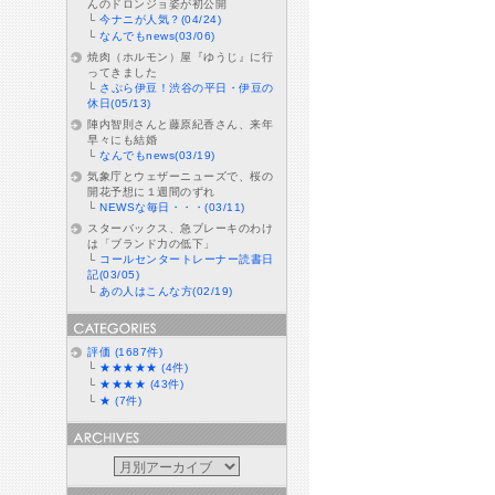
んのドロンジョ姿が初公開
└
今ナニが人気？(04/24)
└
なんでもnews(03/06)
焼肉（ホルモン）屋『ゆうじ』に行
ってきました
└
さぷら伊豆！渋谷の平日・伊豆の
休日(05/13)
陣内智則さんと藤原紀香さん、来年
早々にも結婚
└
なんでもnews(03/19)
気象庁とウェザーニューズで、桜の
開花予想に１週間のずれ
└
NEWSな毎日・・・(03/11)
スターバックス、急ブレーキのわけ
は「ブランド力の低下」
└
コールセンタートレーナー読書日
記(03/05)
└
あの人はこんな方(02/19)
評価 (1687件)
└
★★★★★ (4件)
└
★★★★ (43件)
└
★ (7件)