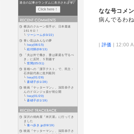
過去の記事がランダムに表示されます。
なな号コメ
病んでるわ
横浜のクルーン投手が、日本最速
161キロ！
└
ツーシーム(03/22)
青い花はみんなの夢
|
評価
| 12:00 
└
Issy(08/15)
└
絵付師(08/13)
「夫は外で働き、妻は家庭を守るべ
き」に反対、５割越す
└
世間(05/31)
首相への「漢字テスト」で、民主・
石井副代表に批判殺到
└
Issy(01/28)
└
蒼硝子(01/28)
映画『ヤッターマン』、深田恭子さ
んのドロンジョ姿が初公開
└
Issy(01/20)
└
蒼硝子(01/19)
深沢の焼肉屋『米沢屋』に行ってき
ました
└
食べ歩き.jp(09/19)
映画『ヤッターマン』、深田恭子さ