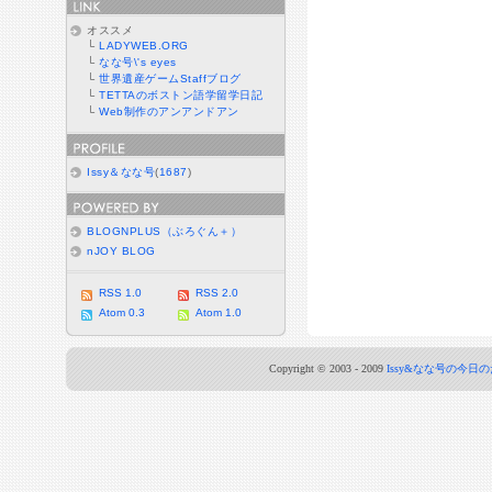
オススメ
└
LADYWEB.ORG
└
なな号\'s eyes
└
世界遺産ゲームStaffブログ
└
TETTAのボストン語学留学日記
└
Web制作のアンアンドアン
Issy＆なな号
(
1687
)
BLOGNPLUS（ぶろぐん＋）
nJOY BLOG
RSS 1.0
RSS 2.0
Atom 0.3
Atom 1.0
Copyright © 2003 - 2009
Issy&なな号の今日