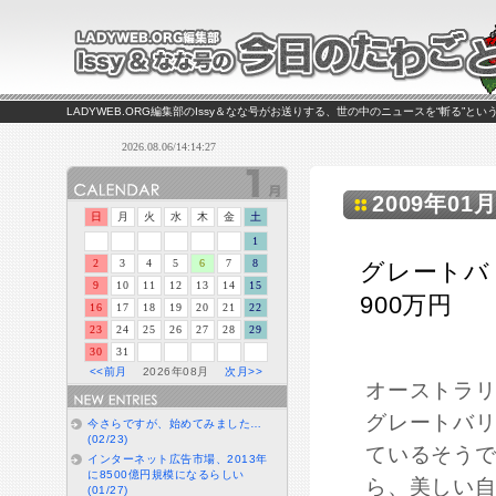
LADYWEB.ORG編集部のIssy＆なな号がお送りする、世の中のニュースを“斬る”と
2009年01月
日
月
火
水
木
金
土
1
2
3
4
5
6
7
8
グレートバ
9
10
11
12
13
14
15
900万円
16
17
18
19
20
21
22
23
24
25
26
27
28
29
30
31
<<前月
2026年08月
次月>>
オーストラ
グレートバ
今さらですが、始めてみました…
(02/23)
ているそう
インターネット広告市場、2013年
に8500億円規模になるらしい
ら、美しい
(01/27)